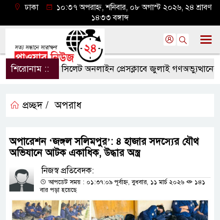
ঢাকা
১০:৩৭ অপরাহ্ন, শনিবার, ০৮ অগাস্ট ২০২৬, ২৪ শ্রাবণ
১৪৩৩ বঙ্গাব্দ
শিরোনাম ::
সিলেট অনলাইন প্রেসক্লাবে জুলাই গণঅভ্যুত্থানের বর্ষপ
প্রচ্ছদ /
অপরাধ
অপারেশন ‘জঙ্গল সলিমপুর’: ৪ হাজার সদস্যের যৌথ
অভিযানে আটক একাধিক, উদ্ধার অস্ত্র
নিজস্ব প্রতিবেদক:
আপডেট সময় : ০১:৩৭:০৯ পূর্বাহ্ন, বুধবার, ১১ মার্চ ২০২৬
১৪১
বার পড়া হয়েছে