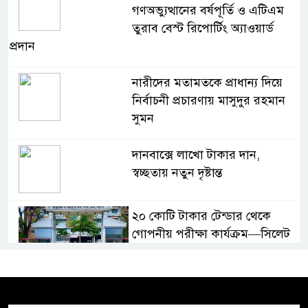
গণঅভ্যুত্থানের বর্ষপূর্তি ও এটিএম
তুরাব বেস্ট রিপোর্টিং অ্যাওয়ার্ড
প্রদান
নারীদের মতামতকে প্রাধান্য দিয়ে
নির্বাচনী প্রচারণায় মাসুদুর রহমান
সুমন
দানবাক্সে লাখো টাকার দান,
স্বচ্ছতায় নতুন দৃষ্টান্ত
২০ কোটি টাকার টেন্ডার থেকে
গোপনীয় পরীক্ষা কার্যক্রম—সিলেট
শিক্ষা বোর্ডে একের পর এক
অভিযোগ, তদন্তের দাবি !
সিলেটে চিকিৎসকের কিশোর ছেলের