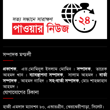
ঝুলন্ত মরদেহ উদ্ধার
শতাব্দী রায়ের বাড়িতে বিদ্রোহীদের
বৈঠক, পশ্চিমবঙ্গে তৃনমূলে ভাঙনের
ইঙ্গিত !
বিএনপি নেতার ওপর হামলার
ঘটনায় সিলেট মহানগর বিএনপির
সম্পাদক মন্ডলী
তীব্র নিন্দা ও প্রতিবাদ
প্রকাশক
, এড.মোমিনুল ইসলাম মোমিন ।
সম্পাদক
, তারেক
আবু তালহা চৌধুরী দ্বিতীয় বারের
আহমদ খান ।
ব্যাবস্থাপনা সম্পাদক
, সালাম আহমদ ।
বার্তা
মত টাওয়ার হ‍্যামলেটস কাউন্সিলের
সম্পাদক
, আহমদ নাহিদ ।
সহ-বার্তা সম্পাদক
, মোঃ শাহজাহান
কাউন্সিলার নির্বাচিত
আহমদ ।
যোগাযোগের ঠিকানা
পাস কার্ড ইস্যুতে অনিয়ম ও
গণবিজ্ঞপ্তি নিয়ে সিলেট অনলাইন
হাজী এমদাদ ম্যানশন ৮০, এভারগ্রীন, ঝেরঝেরীপাড়া, সিলেট।