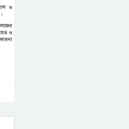
কার্যক্রম—সিলেট শিক্ষা বোর্ডে একের
লাল ও
পর এক অভিযোগ, তদন্তের দাবি !
ন।
কলেজের
সিলেটে
মাহত ও
চিকিৎসকের
কামনা
কিশোর ছেলের
ঝুলন্ত মরদেহ উদ্ধার
শতাব্দী রায়ের
বাড়িতে বিদ্রোহীদের
বৈঠক, পশ্চিমবঙ্গে
তৃনমূলে ভাঙনের ইঙ্গিত !
বিএনপি নেতার
ওপর হামলার
ঘটনায় সিলেট