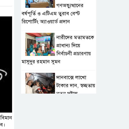
গণঅভ্যুত্থানের
বর্ষপূর্তি ও এটিএম তুরাব বেস্ট
রিপোর্টিং অ্যাওয়ার্ড প্রদান
নারীদের মতামতকে
প্রাধান্য দিয়ে
নির্বাচনী প্রচারণায়
মাসুদুর রহমান সুমন
দানবাক্সে লাখো
টাকার দান, স্বচ্ছতায়
নতুন দৃষ্টান্ত
২০ কোটি টাকার
টেন্ডার থেকে
 বিমান
াব।
গোপনীয় পরীক্ষা