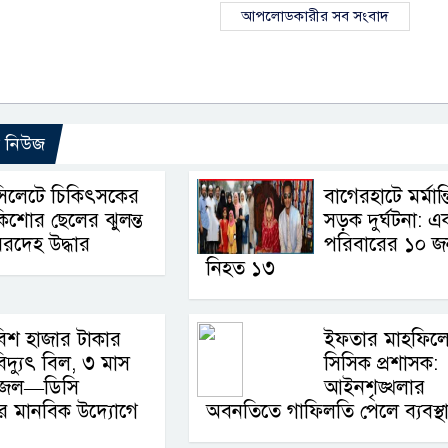
আপলোডকারীর সব সংবাদ
ো নিউজ
সিলেটে চিকিৎসকের
বাগেরহাটে মর্মান্
িশোর ছেলের ঝুলন্ত
সড়ক দুর্ঘটনা: এ
রদেহ উদ্ধার
পরিবারের ১০ 
নিহত ১৩
িশ হাজার টাকার
ইফতার মাহফিল
িদ্যুৎ বিল, ৩ মাস
সিসিক প্রশাসক:
জেল—ডিসি
আইনশৃঙ্খলার
 মানবিক উদ্যোগে
অবনতিতে গাফিলতি পেলে ব্যবস্থ