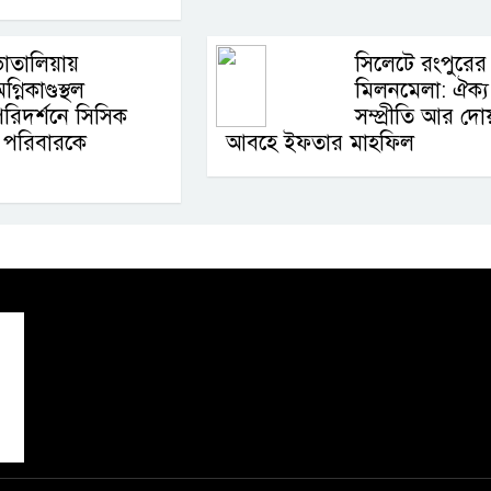
াতালিয়ায়
সিলেটে রংপুরের
গ্নিকাণ্ডস্থল
মিলনমেলা: ঐক্য
রিদর্শনে সিসিক
সম্প্রীতি আর দো
স্ত পরিবারকে
আবহে ইফতার মাহফিল