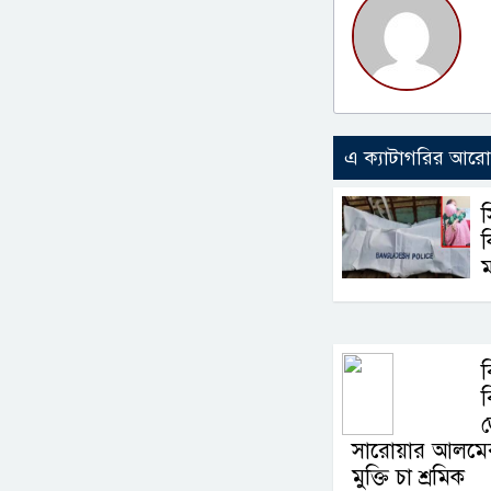
এ ক্যাটাগরির আর
ক
ম
ব
ব
সারোয়ার আলমের
মুক্তি চা শ্রমিক