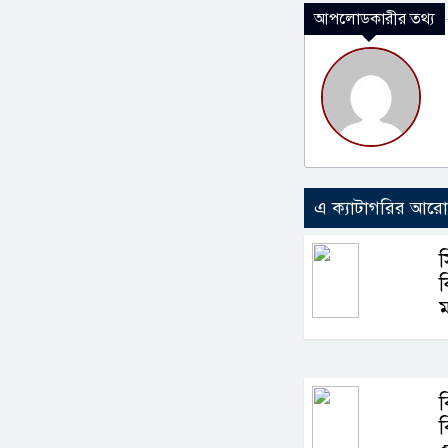
আপলোডকারীর তথ্য
এ ক্যাটাগরির আর
ক
ম
ব
ব