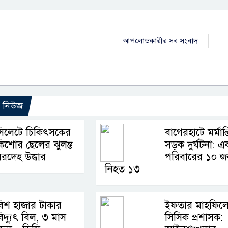
আপলোডকারীর সব সংবাদ
ো নিউজ
সিলেটে চিকিৎসকের
বাগেরহাটে মর্মান্
িশোর ছেলের ঝুলন্ত
সড়ক দুর্ঘটনা: এ
রদেহ উদ্ধার
পরিবারের ১০ 
নিহত ১৩
িশ হাজার টাকার
ইফতার মাহফিল
িদ্যুৎ বিল, ৩ মাস
সিসিক প্রশাসক: