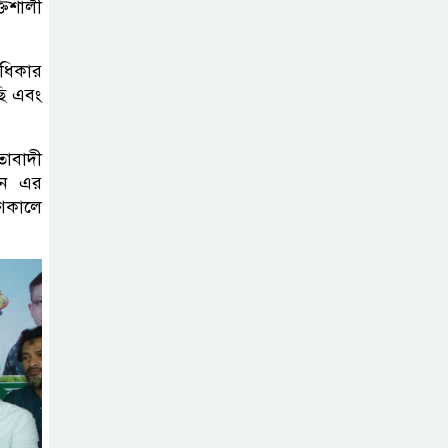
তিশালী
কার্যক্রম—সিলেট শিক্ষা বোর্ডে একের
পর এক অভিযোগ, তদন্তের দাবি !
াধিকার
ছি এবং
সিলেটে
চিকিৎসকের
কিশোর ছেলের
তাবাদী
ঝুলন্ত মরদেহ উদ্ধার
ান এর
রণকালে
শতাব্দী রায়ের
বাড়িতে বিদ্রোহীদের
বৈঠক, পশ্চিমবঙ্গে
তৃনমূলে ভাঙনের ইঙ্গিত !
বিএনপি নেতার
ওপর হামলার
ঘটনায় সিলেট