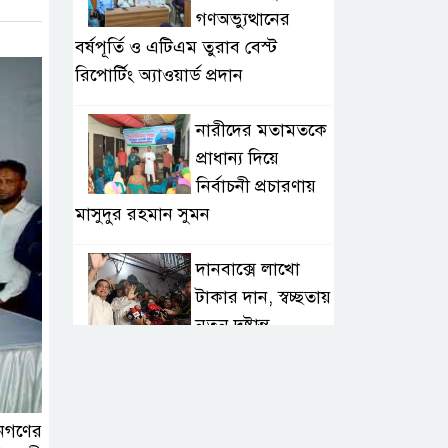
গণঅভ্যুত্থানের
বর্ষপূর্তি ও এটিএম তুরাব বেস্ট
রিপোর্টিং অ্যাওয়ার্ড প্রদান
নারীদের মতামতকে
প্রাধান্য দিয়ে
নির্বাচনী প্রচারণায়
মাসুদুর রহমান সুমন
দানবাক্সে লাখো
টাকার দান, স্বচ্ছতায়
নতুন দৃষ্টান্ত
২০ কোটি টাকার
টেন্ডার থেকে
জনগণের
গোপনীয় পরীক্ষা