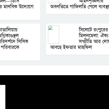
জেল—ডিসি
আইনশৃঙ্খলার
 মানবিক উদ্যোগে
অবনতিতে গাফিলতি পেলে ব্যবস্থ
াতালিয়ায়
সিলেটে রংপুরের
গ্নিকাণ্ডস্থল
মিলনমেলা: ঐক্য
রিদর্শনে সিসিক
সম্প্রীতি আর দো
স্ত পরিবারকে
আবহে ইফতার মাহফিল