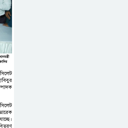
মহানগর বিএনপির তীব্র নিন্দা ও
প্রতিবাদ
আবু তালহা চৌধুরী
দ্বিতীয় বারের মত
টাওয়ার হ‍্যামলেটস
কাউন্সিলের কাউন্সিলার নির্বাচিত
পাস কার্ড ইস্যুতে
 সিলেট
অনিয়ম ও
াবিবুর
গণবিজ্ঞপ্তি নিয়ে
ম্পাদক
সিলেট অনলাইন প্রেসক্লাবে বিশ্ব মুক্ত
গণমাধ্যম দিবসে সমালোচনা
 সিলেট
 তারেক
সিলেটে ব্যাডমিন্টন
াচ্ছে।
তারকাদের সংবর্ধনা,
বিতরণ