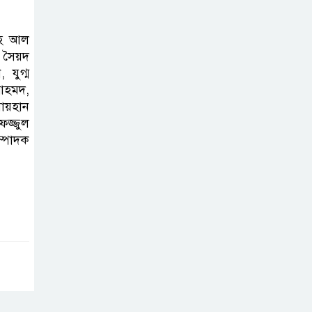
সাফল্যের আড়ালে
উঠে এলো অবহেলার গল্প !
াহ আল
 সৈয়দ
 যুগ্ম
 আহমদ,
রায়হান
ফজ্জুল
ম্পাদক