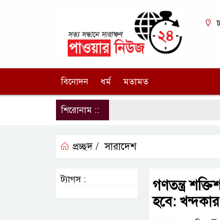
ঢ
বিনোদন
ধর্ম
মতামত
শিরোনাম ::
প্রচ্ছদ /
সারাদেশ
ট্যাগস :
গণতন্ত্র শক
হবে: খন্দকার 