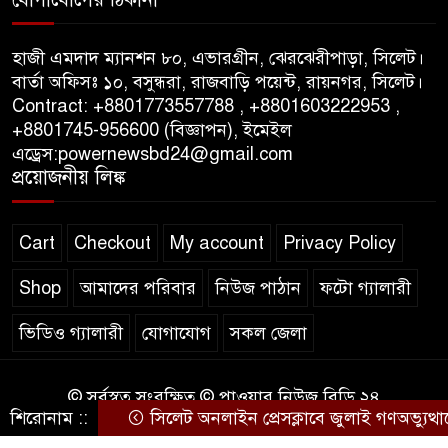
পাস কার্ড ইস্যুতে অনিয়ম ও
গণবিজ্ঞপ্তি নিয়ে সিলেট অনলাইন
হাজী এমদাদ ম্যানশন ৮০, এভারগ্রীন, ঝেরঝেরীপাড়া, সিলেট।
প্রেসক্লাবে বিশ্ব মুক্ত গণমাধ্যম দিবসে
বার্তা অফিসঃ ১০, বসুন্ধরা, রাজবাড়ি পয়েন্ট, রায়নগর, সিলেট।
সমালোচনা
Contract: +8801773557788 , +8801603222953 ,
+8801745-956600 (বিজ্ঞাপন), ইমেইল
এড্রেস:powernewsbd24@gmail.com
সিলেটে ব্যাডমিন্টন তারকাদের
প্রয়োজনীয় লিঙ্ক
সংবর্ধনা, সাফল্যের আড়ালে উঠে
এলো অবহেলার গল্প !
Cart
Checkout
My account
Privacy Policy
Shop
আমাদের পরিবার
নিউজ পাঠান
ফটো গ্যালারী
ভিডিও গ্যালারী
যোগাযোগ
সকল জেলা
© সর্বস্বত্ব সংরক্ষিত © পাওয়ার নিউজ বিডি ২৪
শিরোনাম ::
সিলেট অনলাইন প্রেসক্লাবে জুলাই গণঅভ্যুত্থানের ব
কারিগরি সহযোগিতায়ঃ
WEB DESIGN BD