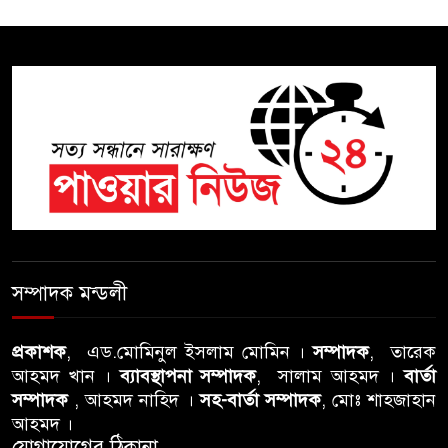
অভিযোগ, তদন্তের দাবি !
সিলেটে চিকিৎসকের কিশোর ছেলের
ঝুলন্ত মরদেহ উদ্ধার
শতাব্দী রায়ের বাড়িতে বিদ্রোহীদের
বৈঠক, পশ্চিমবঙ্গে তৃনমূলে ভাঙনের
ইঙ্গিত !
বিএনপি নেতার ওপর হামলার
ঘটনায় সিলেট মহানগর বিএনপির
সম্পাদক মন্ডলী
তীব্র নিন্দা ও প্রতিবাদ
প্রকাশক
, এড.মোমিনুল ইসলাম মোমিন ।
সম্পাদক
, তারেক
আবু তালহা চৌধুরী দ্বিতীয় বারের
আহমদ খান ।
ব্যাবস্থাপনা সম্পাদক
, সালাম আহমদ ।
বার্তা
মত টাওয়ার হ‍্যামলেটস কাউন্সিলের
সম্পাদক
, আহমদ নাহিদ ।
সহ-বার্তা সম্পাদক
, মোঃ শাহজাহান
কাউন্সিলার নির্বাচিত
আহমদ ।
যোগাযোগের ঠিকানা