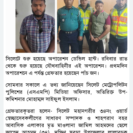
সিলেটে শুরু হয়েছে অপারেশন ডেভিল হান্ট। রবিবার রাত
থেকে শুরু হয়েছে যৌথবাহিনীর এই অপারেশন। প্রথমদিন
অপারেশনে এ পর্যন্ত গ্রেফতার হয়েছেন পাঁচ জন।
সোমবার সকালে এ তথ্য জানিয়েছেন সিলেট মেট্রোপলিটন
পুলিশের (এসএমপি) মিডিয়া অফিসার, অতিরিক্ত উপ-
কমিশনার মোহাম্মদ সাইফুল ইসলাম।
গ্রেফতারকৃতরা হলেন- সিলেট মহানগরীর ৩৪নং ওয়ার্ড
স্বেচ্ছাসেবকলীগের সাধারণ সম্পাদক ও শাহপরাণ বহর
আবাসিক এলাকার মৃত মাওলানা জামিল আহমদের ছেলে
জাহেদ আহমদ (৩৪), দক্ষিণ সুরমা উপজেলার লালারচক