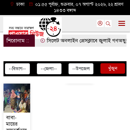
ঢাকা
০১:৫৫ পূর্বাহ্ন, শুক্রবার, ০৭ অগাস্ট ২০২৬, ২২ শ্রাবণ
১৪৩৩ বঙ্গাব্দ
শিরোনাম ::
সিলেট অনলাইন প্রেসক্লাবে জুলাই গণঅভ্যুত্থানে
খুঁজুন
বাবা-
মায়ের