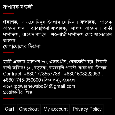
৭
ঘটনায় সিলেট মহানগর বিএনপির
সম্পাদক মন্ডলী
তীব্র নিন্দা ও প্রতিবাদ
আবু তালহা চৌধুরী দ্বিতীয় বারের
প্রকাশক
, এড.মোমিনুল ইসলাম মোমিন ।
সম্পাদক
, তারেক
৮
আহমদ খান ।
ব্যাবস্থাপনা সম্পাদক
, সালাম আহমদ ।
বার্তা
মত টাওয়ার হ‍্যামলেটস কাউন্সিলের
সম্পাদক
, আহমদ নাহিদ ।
সহ-বার্তা সম্পাদক
, মোঃ শাহজাহান
কাউন্সিলার নির্বাচিত
আহমদ ।
যোগাযোগের ঠিকানা
পাস কার্ড ইস্যুতে অনিয়ম ও
৯
গণবিজ্ঞপ্তি নিয়ে সিলেট অনলাইন
প্রেসক্লাবে বিশ্ব মুক্ত গণমাধ্যম
হাজী এমদাদ ম্যানশন ৮০, এভারগ্রীন, ঝেরঝেরীপাড়া, সিলেট।
বার্তা অফিসঃ ১০, বসুন্ধরা, রাজবাড়ি পয়েন্ট, রায়নগর, সিলেট।
দিবসে সমালোচনা
Contract: +8801773557788 , +8801603222953 ,
+8801745-956600 (বিজ্ঞাপন), ইমেইল
সিলেটে ব্যাডমিন্টন তারকাদের
১০
এড্রেস:powernewsbd24@gmail.com
সংবর্ধনা, সাফল্যের আড়ালে উঠে
প্রয়োজনীয় লিঙ্ক
এলো অবহেলার গল্প !
Cart
Checkout
My account
Privacy Policy