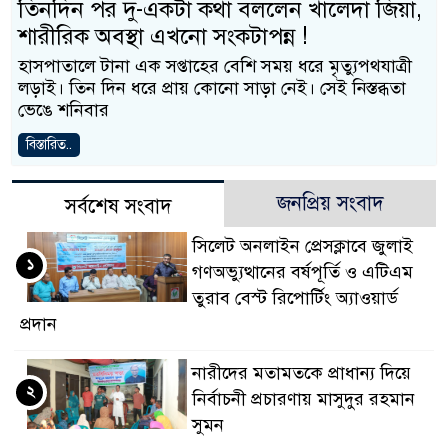
তিনদিন পর দু-একটা কথা বললেন খালেদা জিয়া,
শারীরিক অবস্থা এখনো সংকটাপন্ন !
হাসপাতালে টানা এক সপ্তাহের বেশি সময় ধরে মৃত্যুপথযাত্রী
লড়াই। তিন দিন ধরে প্রায় কোনো সাড়া নেই। সেই নিস্তব্ধতা
ভেঙে শনিবার
বিস্তারিত..
জনপ্রিয় সংবাদ
সর্বশেষ সংবাদ
সিলেট অনলাইন প্রেসক্লাবে জুলাই
১
গণঅভ্যুত্থানের বর্ষপূর্তি ও এটিএম
তুরাব বেস্ট রিপোর্টিং অ্যাওয়ার্ড
প্রদান
নারীদের মতামতকে প্রাধান্য দিয়ে
২
নির্বাচনী প্রচারণায় মাসুদুর রহমান
সুমন