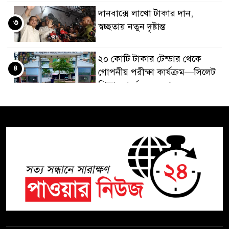
দানবাক্সে লাখো টাকার দান,
৩
স্বচ্ছতায় নতুন দৃষ্টান্ত
২০ কোটি টাকার টেন্ডার থেকে
৪
গোপনীয় পরীক্ষা কার্যক্রম—সিলেট
শিক্ষা বোর্ডে একের পর এক
অভিযোগ, তদন্তের দাবি !
সিলেটে চিকিৎসকের কিশোর
৫
ছেলের ঝুলন্ত মরদেহ উদ্ধার
শতাব্দী রায়ের বাড়িতে বিদ্রোহীদের
৬
বৈঠক, পশ্চিমবঙ্গে তৃনমূলে ভাঙনের
ইঙ্গিত !
বিএনপি নেতার ওপর হামলার