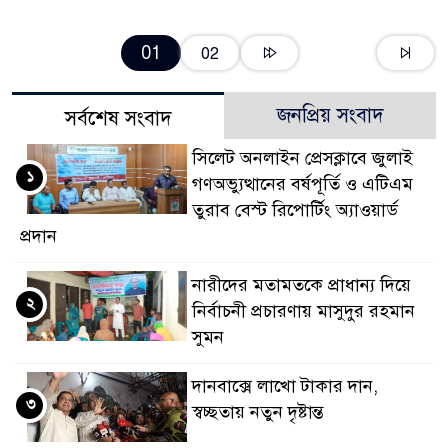
01
02
জনপ্রিয় সংবাদ
সর্বশেষ সংবাদ
সিলেট অনলাইন প্রেসক্লাবে জুলাই
১
গণঅভ্যুত্থানের বর্ষপূর্তি ও এটিএম
তুরাব বেস্ট রিপোর্টিং অ্যাওয়ার্ড
প্রদান
নারীদের মতামতকে প্রাধান্য দিয়ে
২
নির্বাচনী প্রচারণায় মাসুদুর রহমান
সুমন
দানবাক্সে লাখো টাকার দান,
৩
স্বচ্ছতায় নতুন দৃষ্টান্ত