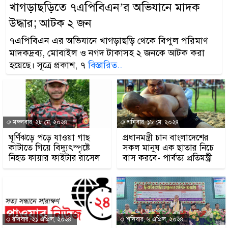
খাগড়াছড়িতে ৭এপিবিএন’র অভিযানে মাদক
উদ্ধার; আটক ২ জন
৭এপিবিএন এর অভিযানে খাগড়াছড়ি থেকে বিপুল পরিমাণ
মাদকদ্রব্য, মোবাইল ও নগদ টাকাসহ ২ জনকে আটক করা
হয়েছে। সূত্রে প্রকাশ, ৭
বিস্তারিত..
মঙ্গলবার, ২৮ মে, ২০২৪
শনিবার, ১৮ মে, ২০২৪
ঘূর্ণিঝড়ে পড়ে যাওয়া গাছ
প্রধানমন্ত্রী চান বাংলাদেশের
কাটাতে গিয়ে বিদ্যুৎস্পৃষ্টে
সকল মানুষ এক ছাতার নিচে
নিহত ফায়ার ফাইটার রাসেল
বাস করবে- পার্বত্য প্রতিমন্ত্রী
রবিবার, ২১ এপ্রিল, ২০২৪
শনিবার, ৬ এপ্রিল, ২০২৪