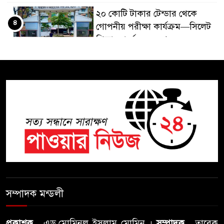
২০ কোটি টাকার টেন্ডার থেকে
৪
গোপনীয় পরীক্ষা কার্যক্রম—সিলেট
শিক্ষা বোর্ডে একের পর এক
অভিযোগ, তদন্তের দাবি !
সিলেটে চিকিৎসকের কিশোর
৫
ছেলের ঝুলন্ত মরদেহ উদ্ধার
শতাব্দী রায়ের বাড়িতে বিদ্রোহীদের
৬
বৈঠক, পশ্চিমবঙ্গে তৃনমূলে ভাঙনের
ইঙ্গিত !
বিএনপি নেতার ওপর হামলার
৭
ঘটনায় সিলেট মহানগর বিএনপির
সম্পাদক মন্ডলী
তীব্র নিন্দা ও প্রতিবাদ
আবু তালহা চৌধুরী দ্বিতীয় বারের
প্রকাশক
, এড.মোমিনুল ইসলাম মোমিন ।
সম্পাদক
, তারেক