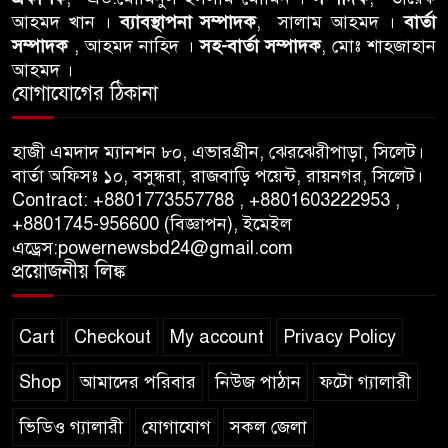
৮
আহমদ খান ।
ব্যাবস্থাপনা সম্পাদক
, সালাম আহমদ ।
বার্তা
মত টাওয়ার হ‍্যামলেটস কাউন্সিলের
সম্পাদক
, আহমদ নাহিদ ।
সহ-বার্তা সম্পাদক
, মোঃ শাহজাহান
কাউন্সিলার নির্বাচিত
আহমদ ।
যোগাযোগের ঠিকানা
পাস কার্ড ইস্যুতে অনিয়ম ও
৯
গণবিজ্ঞপ্তি নিয়ে সিলেট অনলাইন
প্রেসক্লাবে বিশ্ব মুক্ত গণমাধ্যম
হাজী এমদাদ ম্যানশন ৮০, এভারগ্রীন, ঝেরঝেরীপাড়া, সিলেট।
বার্তা অফিসঃ ১০, বসুন্ধরা, রাজবাড়ি পয়েন্ট, রায়নগর, সিলেট।
দিবসে সমালোচনা
Contract: +8801773557788 , +8801603222953 ,
+8801745-956600 (বিজ্ঞাপন), ইমেইল
সিলেটে ব্যাডমিন্টন তারকাদের
১০
এড্রেস:powernewsbd24@gmail.com
সংবর্ধনা, সাফল্যের আড়ালে উঠে
প্রয়োজনীয় লিঙ্ক
এলো অবহেলার গল্প !
Cart
Checkout
My account
Privacy Policy
Shop
আমাদের পরিবার
নিউজ পাঠান
ফটো গ্যালারী
ভিডিও গ্যালারী
যোগাযোগ
সকল জেলা