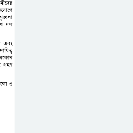
্মীদের
িযোগে
ৃঙ্খলা
থে দল
তা এবং
ায়িত্ব
যেকোন
গ্রহণ
ভালো ও