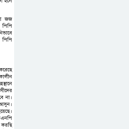
টা হলে
রা জজ
ে পিপি
নিভাবে
 পিপি
 করেছে
ীকালীন
স্থানে
াসীদের
বে না।
 আসুন।
হয়েছে।
বিএনপি
 করছি