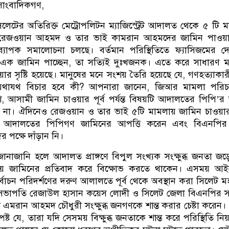
 সাংবাদিকগণ,
লেটের অতিরিক্ত মেট্রোপলিটন ম্যাজিস্ট্রেট আদালত থেকে ৫ টি 
র রেজওয়ান আহমদ ও তার ভাই কামরান আহমদের জামিন পাওয়
্যাপক সমালোচনা চলছে। বর্তমান পরিস্থিতিতে ফ্যাসিজমের দ
ক জামিন পাচ্ছেন, তা সত্যিই দুঃখজনক। এতে করে সাধারণ মা
রিয়ার সৃষ্টি হয়েছে। মানুষের মনে সংশয় তৈরি হয়েছে যে, গণহত্যাকা
যথাযথ বিচার হবে কী? আপনারা জানেন, জিআর মামলা পরিচ
িশ, আসামী জামিন চাওয়ার পূর্ব পর্যন্ত বিষয়টি আদালতের পিপি’র
 না। ঐদিনেও রেজওয়ান ও তার ভাই ৫টি মামলায় জামিন চাওয়া
ে আদালতের পিপিগণ জামিনের আপত্তি করেন এবং বিএনপি
পক্ষে দাঁড়ান নি।
জানাজানি হলে আদালত প্রাঙ্গণে বিপুল সংখ্যক সংক্ষুব্ধ জনতা জ
লায় জামিনের প্রতিবাদ করে বিক্ষোভ করতে থাকেন। এসময় আই
্বাচন পরিদর্শণের দরুণ আলালতে পূর্ব থেকে অবস্থান করা সিলেট 
্ত সভাপতি রেজাউল হাসান কয়েস লোদী ও সিলেট জেলা বিএনপির 
মরান আহমদ চৌধুরী সংক্ষুব্ধ জনগণকে শান্ত করার চেষ্টা করেন
ট যে, তারা যদি সেসময় বিক্ষুব্ধ জনতাকে শান্ত করে পরিস্থিতি নিয়ন্ত