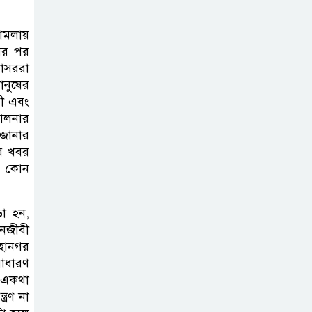
মামলায়
ার পর
োসররা
নুষের
রী এবং
ালনার
 জানার
র খবর
র কোন
ড়ো হন,
নজীবী
মহানগর
সাধারণ
। একথা
্রণ না