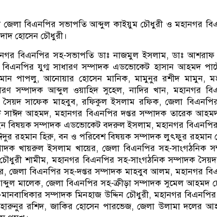
লেট জেলা বিএনপির সভাপতি আব্দুল কাইয়ুম চৌধুরী ও মহানগর ব
মদাদ হোসেন চৌধুরী।
হানগর বিএনপির সহ-সভাপতি ডাঃ নাজমুল ইসলাম, ডাঃ আশরাফ
া বিএনপির যুগ্ম সাধারণ সম্পাদক এডভোকেট হাসান আহমদ পাট
রহমান পাপলু, আনোয়ার হোসেন মানিক, মামুনুর রশীদ মামুন, 
ধারণ সম্পাদক আব্দুল ওয়াহিদ সুহেল, নাদির খান, মহানগর ব
ক সৈয়দ সাফেক মাহবুব, রফিকুল ইসলাম রফিক, জেলা বিএনপির 
 সাঈদ আহমদ, মহানগর বিএনপির দপ্তর সম্পাদক তারেক আহমদ
ন বিষয়ক সম্পাদক এডভোকেট বদরুল ইসলাম, মহানগর বিএনপির শ
ঈদুর রহমান হিরু, বন ও পরিবেশ বিষয়ক সম্পাদক লুৎফুর রহমান
সম্পাদক খায়রুল ইসলাম খায়ের, জেলা বিএনপির সহ-সাংগঠনিক স
 চৌধুরী শামীম, মহানগর বিএনপির সহ-সাংগঠনিক সম্পাদক সৈয়
ূর, জেলা বিএনপির সহ-দপ্তর সম্পাদক মাহবুব আলম, মহানগর ব
আব্দুল মালেক, জেলা বিএনপির সহ-ক্রীড়া সম্পাদক সুমেল আহমদ চ
মানবাধিকার সম্পাদক মিনহাজ উদ্দিন চৌধুরী, মহানগর বিএনপির
ঃ হারুনুর রশিদ, জাকির হোসেন পারভেজ, জেলা উলামা দলের আ