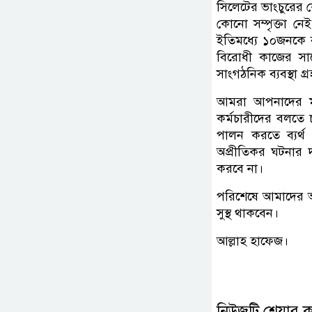
সিলেটের ভাংচুরের 
কোনো সম্পৃক্তা ন
ইতিমধ্যে ১০জনকে ব
বিরোধী কাজের সা
সাংগঠনিক ব্যবস্থা গ
আমরা আপনাদের মাধ
কর্মচারীদের বলতে 
পালন করতে ব্যর্
অপ্রীতিকর ঘটনার
করবে না।
পরিশেষে আমাদের আম
সুস্থ থাকবেন।
আল্লাহ হাফেজ।
নিউজটি শেয়ার 