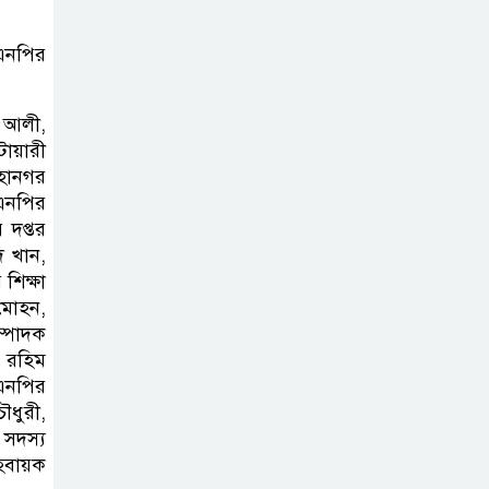
কার্যক্রম—সিলেট শিক্ষা বোর্ডে একের
পর এক অভিযোগ, তদন্তের দাবি !
িএনপির
সিলেটে
 আলী,
চিকিৎসকের
োয়ারী
কিশোর ছেলের
মহানগর
ঝুলন্ত মরদেহ উদ্ধার
িএনপির
দপ্তর
 খান,
শতাব্দী রায়ের
িক্ষা
বাড়িতে বিদ্রোহীদের
 মোহন,
বৈঠক, পশ্চিমবঙ্গে
ম্পাদক
তৃনমূলে ভাঙনের ইঙ্গিত !
দ রহিম
িএনপির
বিএনপি নেতার
ৌধুরী,
 সদস্য
ওপর হামলার
হবায়ক
ঘটনায় সিলেট