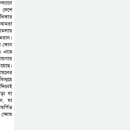
সাফল্যের আড়ালে
ল্যাণে
ে দেশে
উঠে এলো অবহেলার গল্প !
অধিকার
। আমরা
ামলায়
মরান।
র কোন
ে। এতে
জায়গায়
রয়েছে।
বায়নের
স্ময়ে
দিনেই
াড়া যা
ন, যা
অর্পিত
 ক্ষোভ