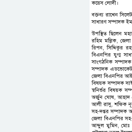
কয়েস লোদী।
বক্তব্য রাখেন সি
সাধারণ সম্পাদক ই
উপস্থিত ছিলেন ম
রহিম মল্লিক, জেল
রিপন, সিদ্দিকুর 
বিএনপির যুগ্ম সা
সাংগঠনিক সম্পাদ
সম্পাদক এডভোকেট
জেলা বিএনপির আই
বিষয়ক সম্পাদক সা
স্বনির্ভর বিষয়ক 
অর্জুন ঘোষ, আহাদ
আলী রাসু, শফিক ন
সহ-দপ্তর সম্পাদক 
জেলা বিএনপির সহ-
আব্দুল মুমিন, মো