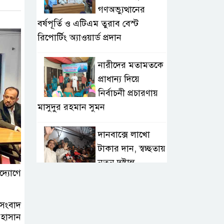
গণঅভ্যুত্থানের
বর্ষপূর্তি ও এটিএম তুরাব বেস্ট
রিপোর্টিং অ্যাওয়ার্ড প্রদান
নারীদের মতামতকে
প্রাধান্য দিয়ে
নির্বাচনী প্রচারণায়
মাসুদুর রহমান সুমন
দানবাক্সে লাখো
টাকার দান, স্বচ্ছতায়
নতুন দৃষ্টান্ত
দ্যোগে
২০ কোটি টাকার
টেন্ডার থেকে
সংবাদ
 হাসান
গোপনীয় পরীক্ষা