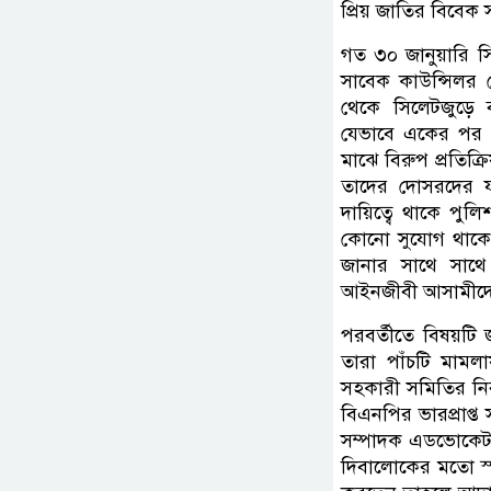
প্রিয় জাতির বিবেক
গত ৩০ জানুয়ারি সি
সাবেক কাউন্সিল
থেকে সিলেটজুড়ে ব
যেভাবে একের পর এ
মাঝে বিরুপ প্রতিক্
তাদের দোসরদের 
দায়িত্বে থাকে পুল
কোনো সুযোগ থাকে
জানার সাথে সাথ
আইনজীবী আসামীদের 
পরবর্তীতে বিষয়টি 
তারা পাঁচটি মাম
সহকারী সমিতির নির
বিএনপির ভারপ্রাপ
সম্পাদক এডভোকেট এ
দিবালোকের মতো স্পষ্