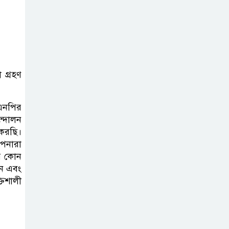
মহানগর বিএনপির তীব্র নিন্দা ও
প্রতিবাদ
আবু তালহা চৌধুরী
দ্বিতীয় বারের মত
 গ্রহণ
টাওয়ার হ‍্যামলেটস
কাউন্সিলের কাউন্সিলার নির্বাচিত
িএনপির
ন্দোলন
পাস কার্ড ইস্যুতে
 করছি।
অনিয়ম ও
আপনারা
গণবিজ্ঞপ্তি নিয়ে
যে কোন
সিলেট অনলাইন প্রেসক্লাবে বিশ্ব মুক্ত
লন এবং
গণমাধ্যম দিবসে সমালোচনা
তিশালী
সিলেটে ব্যাডমিন্টন
তারকাদের সংবর্ধনা,