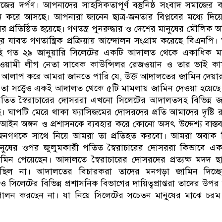
াজের দর্পণ। আপনাদের সাহসিকতাপূর্ণ বস্তুনিষ্ঠ সংবাদ সমাজের ক
ন করে আসছে। আপনারা জানেন ছাত্র-জনতার বিপ্লবের মধ্যে দিয়
কার প্রতিষ্ঠিত হয়েছে। গণতন্ত্র পুনরুদ্ধার ও দেশের মানুষের মৌলিক 
র যাবত গণতান্ত্রিক প্রক্রিয়ায় আন্দোলন সংগ্রাম করেছে বিএনপি
ি গত ২৯ জানুয়ারি সিলেটের একটি আদালত থেকে একাধিক ম
ওয়ামী লীগ নেতা সাবেক কাউন্সিলর রেজওয়ান ও তার ভাই কা
 আলাপ করে আমরা জানতে পারি যে, উক্ত আদালতের জামিন দেয়া
 তা সত্ত্বেও একই আদালত থেকে ৫টি মামলায় জামিন দেওয়া হয়েছ
 পতিত স্বৈরাচারের দোসররা এখনো সিলেটের আদালতসহ বিভিন্ন 
ঘাপটি মেরে থাকা ফ্যাসিজমের দোসরদের প্রতি আমাদের দৃষ্টি 
 আইন অঙ্গন ও প্রশাসনকে ব্যবহার করে কোনো অসৎ উদ্দেশ্য বাস্ত
ে জনগণকে সাথে নিয়ে আমরা তা প্রতিহত করবো। আমরা অবাক বি
নুষের ওপর জুলুমকারী পতিত স্বৈরাচারের দোসররা কিভাবে এক
িন পেয়েছেন। আদালতে স্বৈরাচারের দোসরদের প্রত্যক্ষ মদদ ছ
ছিল না। আদালতের বিচারকরা তাদের মনগড়া জামিন দিচ্ছে
িলেটের বিভিন্ন প্রশাসনিক বিভাগের দায়িত্বপ্রাপ্তরা তাদের উপর 
 পালন করছেন না। যা নিয়ে সিলেটের সচেতন মানুষের মাঝে চরম