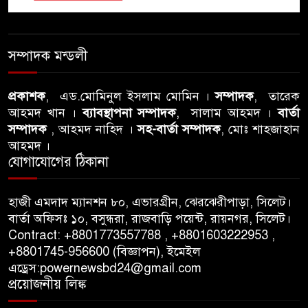
বিএনপি নেতার ওপর হামলার
ঘটনায় সিলেট মহানগর বিএনপির
সম্পাদক মন্ডলী
তীব্র নিন্দা ও প্রতিবাদ
প্রকাশক
, এড.মোমিনুল ইসলাম মোমিন ।
সম্পাদক
, তারেক
আবু তালহা চৌধুরী দ্বিতীয় বারের
আহমদ খান ।
ব্যাবস্থাপনা সম্পাদক
, সালাম আহমদ ।
বার্তা
মত টাওয়ার হ‍্যামলেটস কাউন্সিলের
সম্পাদক
, আহমদ নাহিদ ।
সহ-বার্তা সম্পাদক
, মোঃ শাহজাহান
কাউন্সিলার নির্বাচিত
আহমদ ।
যোগাযোগের ঠিকানা
পাস কার্ড ইস্যুতে অনিয়ম ও
গণবিজ্ঞপ্তি নিয়ে সিলেট অনলাইন
হাজী এমদাদ ম্যানশন ৮০, এভারগ্রীন, ঝেরঝেরীপাড়া, সিলেট।
প্রেসক্লাবে বিশ্ব মুক্ত গণমাধ্যম দিবসে
বার্তা অফিসঃ ১০, বসুন্ধরা, রাজবাড়ি পয়েন্ট, রায়নগর, সিলেট।
সমালোচনা
Contract: +8801773557788 , +8801603222953 ,
+8801745-956600 (বিজ্ঞাপন), ইমেইল
এড্রেস:powernewsbd24@gmail.com
সিলেটে ব্যাডমিন্টন তারকাদের
প্রয়োজনীয় লিঙ্ক
সংবর্ধনা, সাফল্যের আড়ালে উঠে
এলো অবহেলার গল্প !