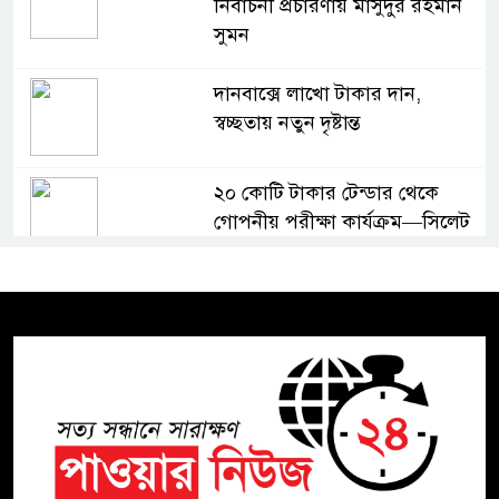
নির্বাচনী প্রচারণায় মাসুদুর রহমান
সুমন
দানবাক্সে লাখো টাকার দান,
স্বচ্ছতায় নতুন দৃষ্টান্ত
২০ কোটি টাকার টেন্ডার থেকে
গোপনীয় পরীক্ষা কার্যক্রম—সিলেট
শিক্ষা বোর্ডে একের পর এক
অভিযোগ, তদন্তের দাবি !
সিলেটে চিকিৎসকের কিশোর ছেলের
ঝুলন্ত মরদেহ উদ্ধার
শতাব্দী রায়ের বাড়িতে বিদ্রোহীদের
বৈঠক, পশ্চিমবঙ্গে তৃনমূলে ভাঙনের
ইঙ্গিত !