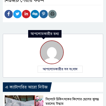
নিউজটি শেয়ার করুন
আপলোডকারীর তথ্য
আপলোডকারীর সব সংবাদ
এ ক্যাটাগরির আরো নিউজ
সিলেটে চিকিৎসকের কিশোর ছেলের ঝুলন্ত
মরদেহ উদ্ধার