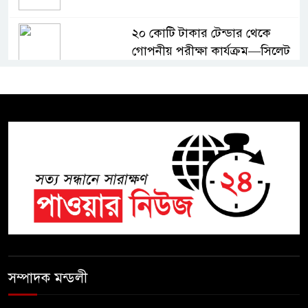
২০ কোটি টাকার টেন্ডার থেকে
গোপনীয় পরীক্ষা কার্যক্রম—সিলেট
শিক্ষা বোর্ডে একের পর এক
অভিযোগ, তদন্তের দাবি !
সিলেটে চিকিৎসকের কিশোর ছেলের
ঝুলন্ত মরদেহ উদ্ধার
শতাব্দী রায়ের বাড়িতে বিদ্রোহীদের
বৈঠক, পশ্চিমবঙ্গে তৃনমূলে ভাঙনের
ইঙ্গিত !
বিএনপি নেতার ওপর হামলার
ঘটনায় সিলেট মহানগর বিএনপির
সম্পাদক মন্ডলী
তীব্র নিন্দা ও প্রতিবাদ