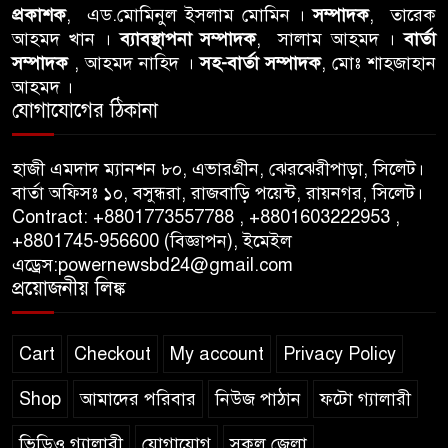
প্রকাশক
, এড.মোমিনুল ইসলাম মোমিন ।
সম্পাদক
, তারেক
আবু তালহা চৌধুরী দ্বিতীয় বারের
আহমদ খান ।
ব্যাবস্থাপনা সম্পাদক
, সালাম আহমদ ।
বার্তা
মত টাওয়ার হ‍্যামলেটস কাউন্সিলের
সম্পাদক
, আহমদ নাহিদ ।
সহ-বার্তা সম্পাদক
, মোঃ শাহজাহান
কাউন্সিলার নির্বাচিত
আহমদ ।
যোগাযোগের ঠিকানা
পাস কার্ড ইস্যুতে অনিয়ম ও
গণবিজ্ঞপ্তি নিয়ে সিলেট অনলাইন
হাজী এমদাদ ম্যানশন ৮০, এভারগ্রীন, ঝেরঝেরীপাড়া, সিলেট।
প্রেসক্লাবে বিশ্ব মুক্ত গণমাধ্যম দিবসে
বার্তা অফিসঃ ১০, বসুন্ধরা, রাজবাড়ি পয়েন্ট, রায়নগর, সিলেট।
সমালোচনা
Contract: +8801773557788 , +8801603222953 ,
+8801745-956600 (বিজ্ঞাপন), ইমেইল
এড্রেস:powernewsbd24@gmail.com
সিলেটে ব্যাডমিন্টন তারকাদের
প্রয়োজনীয় লিঙ্ক
সংবর্ধনা, সাফল্যের আড়ালে উঠে
এলো অবহেলার গল্প !
Cart
Checkout
My account
Privacy Policy
Shop
আমাদের পরিবার
নিউজ পাঠান
ফটো গ্যালারী
ভিডিও গ্যালারী
যোগাযোগ
সকল জেলা