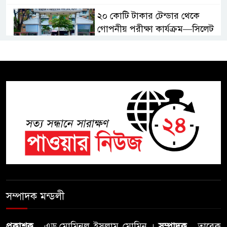
২০ কোটি টাকার টেন্ডার থেকে
গোপনীয় পরীক্ষা কার্যক্রম—সিলেট
শিক্ষা বোর্ডে একের পর এক
অভিযোগ, তদন্তের দাবি !
সিলেটে চিকিৎসকের কিশোর ছেলের
ঝুলন্ত মরদেহ উদ্ধার
শতাব্দী রায়ের বাড়িতে বিদ্রোহীদের
বৈঠক, পশ্চিমবঙ্গে তৃনমূলে ভাঙনের
ইঙ্গিত !
বিএনপি নেতার ওপর হামলার
ঘটনায় সিলেট মহানগর বিএনপির
সম্পাদক মন্ডলী
তীব্র নিন্দা ও প্রতিবাদ
প্রকাশক
, এড.মোমিনুল ইসলাম মোমিন ।
সম্পাদক
, তারেক