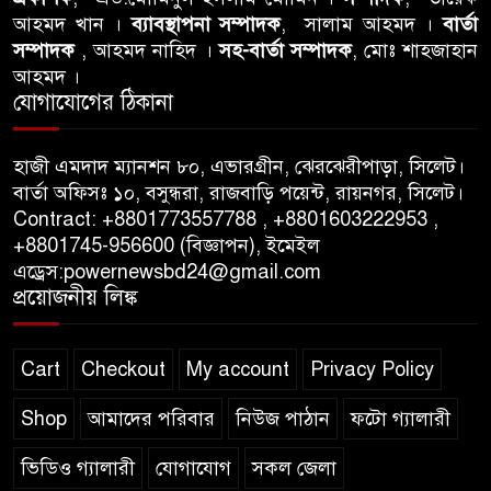
আবু তালহা চৌধুরী দ্বিতীয় বারের
আহমদ খান ।
ব্যাবস্থাপনা সম্পাদক
, সালাম আহমদ ।
বার্তা
মত টাওয়ার হ‍্যামলেটস কাউন্সিলের
সম্পাদক
, আহমদ নাহিদ ।
সহ-বার্তা সম্পাদক
, মোঃ শাহজাহান
কাউন্সিলার নির্বাচিত
আহমদ ।
যোগাযোগের ঠিকানা
পাস কার্ড ইস্যুতে অনিয়ম ও
গণবিজ্ঞপ্তি নিয়ে সিলেট অনলাইন
হাজী এমদাদ ম্যানশন ৮০, এভারগ্রীন, ঝেরঝেরীপাড়া, সিলেট।
প্রেসক্লাবে বিশ্ব মুক্ত গণমাধ্যম দিবসে
বার্তা অফিসঃ ১০, বসুন্ধরা, রাজবাড়ি পয়েন্ট, রায়নগর, সিলেট।
সমালোচনা
Contract: +8801773557788 , +8801603222953 ,
+8801745-956600 (বিজ্ঞাপন), ইমেইল
এড্রেস:powernewsbd24@gmail.com
সিলেটে ব্যাডমিন্টন তারকাদের
প্রয়োজনীয় লিঙ্ক
সংবর্ধনা, সাফল্যের আড়ালে উঠে
এলো অবহেলার গল্প !
Cart
Checkout
My account
Privacy Policy
Shop
আমাদের পরিবার
নিউজ পাঠান
ফটো গ্যালারী
ভিডিও গ্যালারী
যোগাযোগ
সকল জেলা