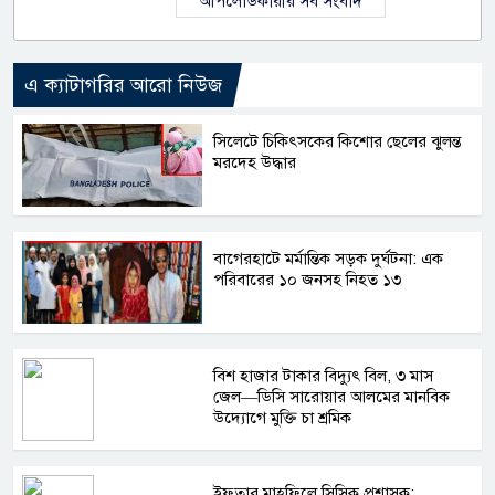
আপলোডকারীর সব সংবাদ
এ ক্যাটাগরির আরো নিউজ
সিলেটে চিকিৎসকের কিশোর ছেলের ঝুলন্ত
মরদেহ উদ্ধার
বাগেরহাটে মর্মান্তিক সড়ক দুর্ঘটনা: এক
পরিবারের ১০ জনসহ নিহত ১৩
বিশ হাজার টাকার বিদ্যুৎ বিল, ৩ মাস
জেল—ডিসি সারোয়ার আলমের মানবিক
উদ্যোগে মুক্তি চা শ্রমিক
ইফতার মাহফিলে সিসিক প্রশাসক: