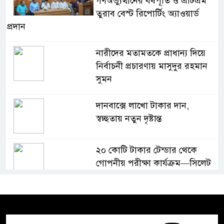
গণঅভ্যুত্থানের বর্ষপূর্তি ও এটিএম
তুরাব বেস্ট রিপোর্টিং অ্যাওয়ার্ড
প্রদান
নারীদের মতামতকে প্রাধান্য দিয়ে
নির্বাচনী প্রচারণায় মাসুদুর রহমান
সুমন
দানবাক্সে লাখো টাকার দান,
স্বচ্ছতায় নতুন দৃষ্টান্ত
২০ কোটি টাকার টেন্ডার থেকে
গোপনীয় পরীক্ষা কার্যক্রম—সিলেট
শিক্ষা বোর্ডে একের পর এক
অভিযোগ, তদন্তের দাবি !
সিলেটে চিকিৎসকের কিশোর ছেলের