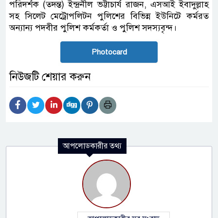
পরিদর্শক (তদন্ত) ইন্দ্রনীল ভট্টাচার্য রাজন, এস‌আই ইবাদুল্লাহ
সহ সিলেট মেট্রোপলিটন পুলিশের বিভিন্ন ইউনিটে কর্মরত
অন্যান্য পদবীর পুলিশ কর্মকর্তা ও পুলিশ সদস্যবৃন্দ।
Photocard
নিউজটি শেয়ার করুন
আপলোডকারীর তথ্য