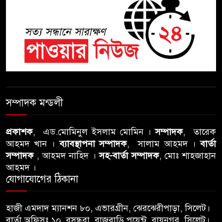
ঝুলন্ত মরদেহ উদ্ধার
শতাব্দী রায়ের বাড়িতে বিদ্রোহীদের
বৈঠক, পশ্চিমবঙ্গে তৃনমূলে ভাঙনের
ইঙ্গিত !
বিএনপি নেতার ওপর হামলার
ঘটনায় সিলেট মহানগর বিএনপির
সম্পাদক মন্ডলী
তীব্র নিন্দা ও প্রতিবাদ
প্রকাশক
, এড.মোমিনুল ইসলাম মোমিন ।
সম্পাদক
, তারেক
আবু তালহা চৌধুরী দ্বিতীয় বারের
আহমদ খান ।
ব্যাবস্থাপনা সম্পাদক
, সালাম আহমদ ।
বার্তা
মত টাওয়ার হ‍্যামলেটস কাউন্সিলের
সম্পাদক
, আহমদ নাহিদ ।
সহ-বার্তা সম্পাদক
, মোঃ শাহজাহান
কাউন্সিলার নির্বাচিত
আহমদ ।
যোগাযোগের ঠিকানা
পাস কার্ড ইস্যুতে অনিয়ম ও
গণবিজ্ঞপ্তি নিয়ে সিলেট অনলাইন
হাজী এমদাদ ম্যানশন ৮০, এভারগ্রীন, ঝেরঝেরীপাড়া, সিলেট।
প্রেসক্লাবে বিশ্ব মুক্ত গণমাধ্যম দিবসে
বার্তা অফিসঃ ১০, বসুন্ধরা, রাজবাড়ি পয়েন্ট, রায়নগর, সিলেট।