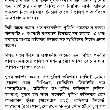
মামলায় সাজার হার তুলনামূলক কম। সাজার হার বাড়ানোর
জন্য সাক্ষীদের যথাযথ ব্রিফিং এবং নিয়মিত সাক্ষী হাজিরে
পদক্ষেপ নিতে অফিসার ইনচার্জ ও কোর্ট পুলিশ পরিদর্শককে
নির্দেশ প্রদান করেন।
তিনি আরো বলেন, গত কয়েকদিনে পুলিশি পদক্ষেপের কারণে
চাঁদাবাজি ও পণ্যবাহী যানবাহন ছিনতাই বন্ধ হয়েছে। এ ধারা
অব্যাহত রাখতে অফিসার ইনচার্জ সহ সংশ্লিষ্টদের নির্দেশ প্রদান
করেন।
বিগত মাসে উত্তম ও প্রশংসনীয় কাজের জন্য বিভিন্ন পদবীর
পুলিশ সদস্যদের পুলিশ কমিশনার মোঃ জাকির হোসেন খান,
পিপিএম পুরষ্কৃত করেন।
পুরস্কারপ্রাপ্তরা হলেন: উপ-পুলিশ কমিশনার (দক্ষিণ) মোহাঃ
সোহেল রেজা, পিপিএম, (অতিরিক্ত ডিআইজি পদে
পদোন্নতিপ্রাপ্ত), অতিরিক্ত উপ-পুলিশ কমিশনার (দক্ষিণ-
অপরাধ) সুবাস চন্দ্র সাহা, সহকারী পুলিশ কমিশনার মোঃ
শাহজাহান ভূঁঞা (শাহপরাণ রহঃ), অফিসার ইনচার্জ,
শাহপরাণ (রহঃ) থানা, মোহাম্মদ হারুনূর রশীদ চৌধুরী, পুলিশ