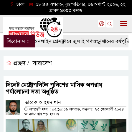
ঢাকা
০৮:৫৫ অপরাহ্ন, বৃহস্পতিবার, ০৬ অগাস্ট ২০২৬, ২২
শ্রাবণ ১৪৩৩ বঙ্গাব্দ
শিরোনাম ::
সিলেট অনলাইন প্রেসক্লাবে জুলাই গণঅভ্যুত্থানের বর্ষপূর্তি ও এট
প্রচ্ছদ /
সারাদেশ
সিলেট মেট্রোপলিটন পুলিশের মাসিক অপরাধ
পর্যালোচনা সভা অনুষ্ঠিত
তারেক আহমদ খান
আপডেট সময় : ০২:১০:০৬ অপরাহ্ন, শুক্রবার, ২৩ ফেব্রুয়ারী ২০২৪
২৫৮ বার পড়া হয়েছে