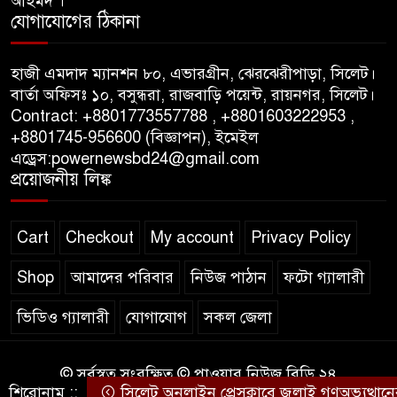
আহমদ ।
যোগাযোগের ঠিকানা
পাস কার্ড ইস্যুতে অনিয়ম ও
গণবিজ্ঞপ্তি নিয়ে সিলেট অনলাইন
হাজী এমদাদ ম্যানশন ৮০, এভারগ্রীন, ঝেরঝেরীপাড়া, সিলেট।
প্রেসক্লাবে বিশ্ব মুক্ত গণমাধ্যম দিবসে
বার্তা অফিসঃ ১০, বসুন্ধরা, রাজবাড়ি পয়েন্ট, রায়নগর, সিলেট।
সমালোচনা
Contract: +8801773557788 , +8801603222953 ,
+8801745-956600 (বিজ্ঞাপন), ইমেইল
এড্রেস:powernewsbd24@gmail.com
সিলেটে ব্যাডমিন্টন তারকাদের
প্রয়োজনীয় লিঙ্ক
সংবর্ধনা, সাফল্যের আড়ালে উঠে
এলো অবহেলার গল্প !
Cart
Checkout
My account
Privacy Policy
Shop
আমাদের পরিবার
নিউজ পাঠান
ফটো গ্যালারী
ভিডিও গ্যালারী
যোগাযোগ
সকল জেলা
© সর্বস্বত্ব সংরক্ষিত © পাওয়ার নিউজ বিডি ২৪
শিরোনাম ::
সিলেট অনলাইন প্রেসক্লাবে জুলাই গণঅভ্যুত্থানের বর্ষ
কারিগরি সহযোগিতায়ঃ
WEB DESIGN BD