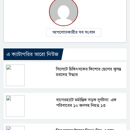
আপলোডকারীর সব সংবাদ
এ ক্যাটাগরির আরো নিউজ
সিলেটে চিকিৎসকের কিশোর ছেলের ঝুলন্ত
মরদেহ উদ্ধার
বাগেরহাটে মর্মান্তিক সড়ক দুর্ঘটনা: এক
পরিবারের ১০ জনসহ নিহত ১৩