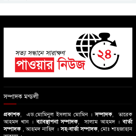
শিক্ষা বোর্ডে একের পর এক
অভিযোগ, তদন্তের দাবি !
সিলেটে চিকিৎসকের কিশোর ছেলের
ঝুলন্ত মরদেহ উদ্ধার
শতাব্দী রায়ের বাড়িতে বিদ্রোহীদের
বৈঠক, পশ্চিমবঙ্গে তৃনমূলে ভাঙনের
ইঙ্গিত !
বিএনপি নেতার ওপর হামলার
ঘটনায় সিলেট মহানগর বিএনপির
সম্পাদক মন্ডলী
তীব্র নিন্দা ও প্রতিবাদ
প্রকাশক
, এড.মোমিনুল ইসলাম মোমিন ।
সম্পাদক
, তারেক
আবু তালহা চৌধুরী দ্বিতীয় বারের
আহমদ খান ।
ব্যাবস্থাপনা সম্পাদক
, সালাম আহমদ ।
বার্তা
মত টাওয়ার হ‍্যামলেটস কাউন্সিলের
সম্পাদক
, আহমদ নাহিদ ।
সহ-বার্তা সম্পাদক
, মোঃ শাহজাহান
কাউন্সিলার নির্বাচিত