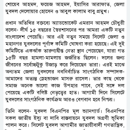
শোয়েব আহমদ, ফয়েজ আহমদ, ইয়াসির আরাফাত, জেলা
যুবদল দেলোয়ার হোসেন ও আবুল কালাম বাবু প্রমুখ।
প্রধান অতিথির বক্তব্যে অ্যাডভোকেট এমরান আহমদ চৌধুরী
বলেন- দীর্ঘ ১৫ বছরের স্বৈরশাসনের পর আমরা একটি নতুন
বাংলাদেশ পেয়েছি। আর এই নতুন সময়ে সিলেট জেলা ও
মহানগর যুবদলের পূর্ণাঙ্গ কমিটি ঘোষণা করা হয়েছে। এই দুই
কমিটিতে একঝাঁক তারুণ্যদ্বীপ্ত নেতা স্থান পেয়েছেন, যারা গত
১৫টি বছর হামলা-মামলায় জর্জরিত ছিলেন। দলের জন্য
জীবনের সর্বোচ্চটুকু উজাড় করে দিয়েছেন তারা। এরই মাঝে
অন্যতম জেলা যুবদলের নবনির্বাচিত সাংগঠনিক সম্পাদক-
আমাদের অত্যন্ত স্নেহভাজন মাসরু রাসেল। তার কাছ থেকে
সমাজ অনেক ভালো কাজ উপহার পাবে, সেই সঙ্গে দল
পেয়েছে একটি বলিষ্ট নেতৃত্বের হাত। আগামী দিনে সিলেটে
যুবদলের সাংগঠনিক কার্যক্রম আরও বেগবান হবে নিশ্চয়।
তিনি বলেন- যুবদল বিএনপির মূল ভ্যানগার্ড। বিএনপির
সকল জাতীয় ইস্যু বা দাবি বাস্তবায়নে যুবদল অগ্রণী ভূমিকা
পালন করে। সিলেট যুবদল আগামীর জাতায়ীবাদী গণতান্ত্রিক,