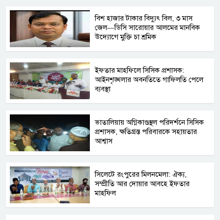
বিশ হাজার টাকার বিদ্যুৎ বিল, ৩ মাস
জেল—ডিসি সারোয়ার আলমের মানবিক
উদ্যোগে মুক্তি চা শ্রমিক
ইফতার মাহফিলে সিসিক প্রশাসক:
আইনশৃঙ্খলার অবনতিতে গাফিলতি পেলে
ব্যবস্থা
ভাতালিয়ায় অগ্নিকাণ্ডস্থল পরিদর্শনে সিসিক
প্রশাসক, ক্ষতিগ্রস্ত পরিবারকে সহায়তার
আশ্বাস
সিলেটে রংপুরের মিলনমেলা: ঐক্য,
সম্প্রীতি আর দোয়ার আবহে ইফতার
মাহফিল