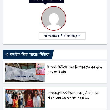
আপলোডকারীর সব সংবাদ
এ ক্যাটাগরির আরো নিউজ
সিলেটে চিকিৎসকের কিশোর ছেলের ঝুলন্ত
মরদেহ উদ্ধার
বাগেরহাটে মর্মান্তিক সড়ক দুর্ঘটনা: এক
পরিবারের ১০ জনসহ নিহত ১৩