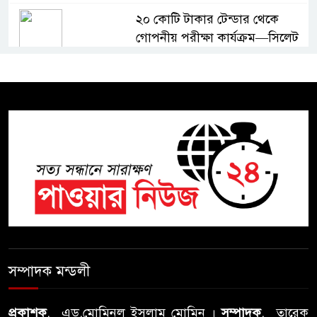
২০ কোটি টাকার টেন্ডার থেকে
গোপনীয় পরীক্ষা কার্যক্রম—সিলেট
শিক্ষা বোর্ডে একের পর এক
অভিযোগ, তদন্তের দাবি !
সিলেটে চিকিৎসকের কিশোর ছেলের
ঝুলন্ত মরদেহ উদ্ধার
শতাব্দী রায়ের বাড়িতে বিদ্রোহীদের
বৈঠক, পশ্চিমবঙ্গে তৃনমূলে ভাঙনের
ইঙ্গিত !
বিএনপি নেতার ওপর হামলার
ঘটনায় সিলেট মহানগর বিএনপির
সম্পাদক মন্ডলী
তীব্র নিন্দা ও প্রতিবাদ
প্রকাশক
, এড.মোমিনুল ইসলাম মোমিন ।
সম্পাদক
, তারেক