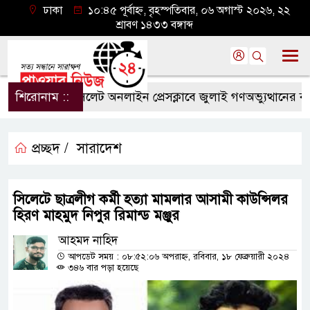
ঢাকা
১০:৪৫ পূর্বাহ্ন, বৃহস্পতিবার, ০৬ অগাস্ট ২০২৬, ২২
শ্রাবণ ১৪৩৩ বঙ্গাব্দ
শিরোনাম ::
সিলেট অনলাইন প্রেসক্লাবে জুলাই গণঅভ্যুত্থানের বর্ষপূর
প্রচ্ছদ /
সারাদেশ
সিলেটে ছাত্রলীগ কর্মী হত্যা মামলার আসামী কাউন্সিলর
হিরণ মাহমুদ নিপুর রিমান্ড মঞ্জুর
আহমদ নাহিদ
আপডেট সময় : ০৮:৫২:০৬ অপরাহ্ন, রবিবার, ১৮ ফেব্রুয়ারী ২০২৪
৩৪৬ বার পড়া হয়েছে