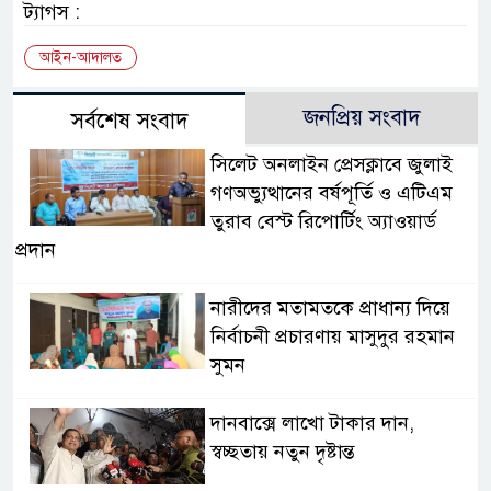
ট্যাগস :
আইন-আদালত
জনপ্রিয় সংবাদ
সর্বশেষ সংবাদ
সিলেট অনলাইন প্রেসক্লাবে জুলাই
গণঅভ্যুত্থানের বর্ষপূর্তি ও এটিএম
তুরাব বেস্ট রিপোর্টিং অ্যাওয়ার্ড
প্রদান
নারীদের মতামতকে প্রাধান্য দিয়ে
নির্বাচনী প্রচারণায় মাসুদুর রহমান
সুমন
দানবাক্সে লাখো টাকার দান,
স্বচ্ছতায় নতুন দৃষ্টান্ত