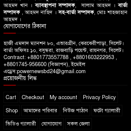
আবু তালহা চৌধুরী দ্বিতীয় বারের
আহমদ খান ।
ব্যাবস্থাপনা সম্পাদক
, সালাম আহমদ ।
বার্তা
মত টাওয়ার হ‍্যামলেটস কাউন্সিলের
সম্পাদক
, আহমদ নাহিদ ।
সহ-বার্তা সম্পাদক
, মোঃ শাহজাহান
কাউন্সিলার নির্বাচিত
আহমদ ।
যোগাযোগের ঠিকানা
পাস কার্ড ইস্যুতে অনিয়ম ও
গণবিজ্ঞপ্তি নিয়ে সিলেট অনলাইন
হাজী এমদাদ ম্যানশন ৮০, এভারগ্রীন, ঝেরঝেরীপাড়া, সিলেট।
প্রেসক্লাবে বিশ্ব মুক্ত গণমাধ্যম দিবসে
বার্তা অফিসঃ ১০, বসুন্ধরা, রাজবাড়ি পয়েন্ট, রায়নগর, সিলেট।
সমালোচনা
Contract: +8801773557788 , +8801603222953 ,
+8801745-956600 (বিজ্ঞাপন), ইমেইল
এড্রেস:powernewsbd24@gmail.com
সিলেটে ব্যাডমিন্টন তারকাদের
প্রয়োজনীয় লিঙ্ক
সংবর্ধনা, সাফল্যের আড়ালে উঠে
এলো অবহেলার গল্প !
Cart
Checkout
My account
Privacy Policy
Shop
আমাদের পরিবার
নিউজ পাঠান
ফটো গ্যালারী
ভিডিও গ্যালারী
যোগাযোগ
সকল জেলা