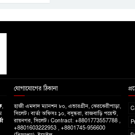
যোগাযোগের ঠিকানা
প্
ক
,
হাজী এমদাদ ম্যানশন ৮০, এভারগ্রীন, ঝেরঝেরীপাড়া,
C
ম
সিলেট। বার্তা অফিসঃ ১০, বসুন্ধরা, রাজবাড়ি পয়েন্ট,
তা
রায়নগর, সিলেট। Contract: +8801773557788 ,
P
+8801603222953 , +8801745-956600