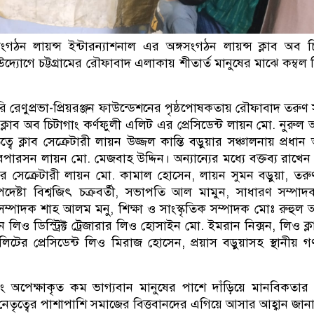
সংগঠন লায়ন্স ইন্টারন্যাশনাল এর অঙ্গসংগঠন লায়ন্স ক্লাব অব চ
দ্যোগে চট্টগ্রামের রৌফাবাদ এলাকায় শীতার্ত মানুষের মাঝে কম্বল
ি রেণুপ্রভা-প্রিয়রঞ্জন ফাউন্ডেশনের পৃষ্ঠপোষকতায় রৌফাবাদ তরুণ
ক্লাব অব চিটাগাং কর্ণফুলী এলিট এর প্রেসিডেন্ট লায়ন মো. নুরু
 ক্লাব সেক্রেটারী লায়ন উজ্জল কান্তি বড়ুয়ার সঞ্চালনায় প্রধান
েয়ারপারসন লায়ন মো. মেজবাহ উদ্দিন। অন্যান্যের মধ্যে বক্তব্য রাখেন
্টারের সেক্রেটারী লায়ন মো. কামাল হোসেন, লায়ন সুমন বড়ুয়া, তর
 উপদেষ্টা বিশ্বজিৎ চক্রবর্তী, সভাপতি আল মামুন, সাধারণ সম্পা
 সম্পাদক শাহ আলম মনু, শিক্ষা ও সাংস্কৃতিক সম্পাদক মোঃ রুহুল
লিও ডিস্ট্রিক্ট ট্রেজারার লিও হোসাইন মো. ইমরান নিক্সন, লিও ক্
লিটের প্রেসিডেন্ট লিও মিরাজ হোসেন, প্রয়াস বড়ুয়াসহ স্থানীয় গণ্
বং অপেক্ষাকৃত কম ভাগ্যবান মানুষের পাশে দাঁড়িয়ে মানবিকতার উ
ায়ন্স নেতৃত্বের পাশাপাশি সমাজের বিত্তবানদের এগিয়ে আসার আহ্বান জান