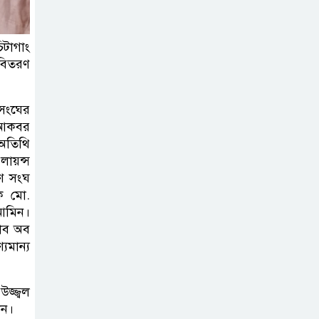
কার্যক্রম—সিলেট শিক্ষা বোর্ডে একের
পর এক অভিযোগ, তদন্তের দাবি !
িটাগাং
 বিতরণ
সিলেটে
চিকিৎসকের
 সংঘের
কিশোর ছেলের
ল আকবর
ঝুলন্ত মরদেহ উদ্ধার
 অতিথি
 লায়ন্স
শতাব্দী রায়ের
ুণ সংঘ
বাড়িতে বিদ্রোহীদের
দক মো.
বৈঠক, পশ্চিমবঙ্গে
 আমিন।
লাব অব
তৃনমূলে ভাঙনের ইঙ্গিত !
যমান্য
বিএনপি নেতার
ওপর হামলার
জ্জ্বল
ঘটনায় সিলেট
ান।