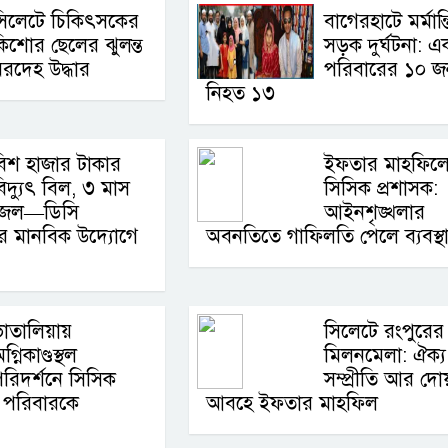
সিলেটে চিকিৎসকের
বাগেরহাটে মর্মান্
িশোর ছেলের ঝুলন্ত
সড়ক দুর্ঘটনা: এ
রদেহ উদ্ধার
পরিবারের ১০ 
নিহত ১৩
িশ হাজার টাকার
ইফতার মাহফিল
িদ্যুৎ বিল, ৩ মাস
সিসিক প্রশাসক:
জেল—ডিসি
আইনশৃঙ্খলার
 মানবিক উদ্যোগে
অবনতিতে গাফিলতি পেলে ব্যবস্থ
াতালিয়ায়
সিলেটে রংপুরের
গ্নিকাণ্ডস্থল
মিলনমেলা: ঐক্য
রিদর্শনে সিসিক
সম্প্রীতি আর দো
স্ত পরিবারকে
আবহে ইফতার মাহফিল