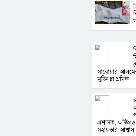
ক
ম
ব
ব
সারোয়ার আলমের
মুক্তি চা শ্রমিক
ভ
অ
প
প্রশাসক, ক্ষতিগ্র
সহায়তার আশ্বাস