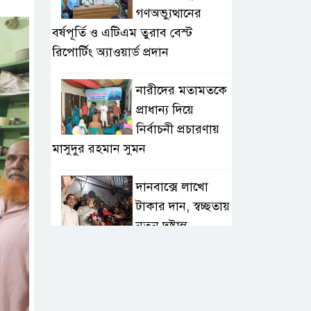
গণঅভ্যুত্থানের
বর্ষপূর্তি ও এটিএম তুরাব বেস্ট
রিপোর্টিং অ্যাওয়ার্ড প্রদান
নারীদের মতামতকে
প্রাধান্য দিয়ে
নির্বাচনী প্রচারণায়
মাসুদুর রহমান সুমন
দানবাক্সে লাখো
টাকার দান, স্বচ্ছতায়
নতুন দৃষ্টান্ত
২০ কোটি টাকার
টেন্ডার থেকে
গোপনীয় পরীক্ষা