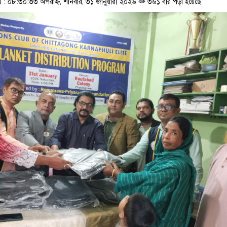
 ০৮:৩০:৩৩ অপরাহ্ন, শনিবার, ৩১ জানুয়ারী ২০২৬
৩৬১ বার পড়া হয়েছে