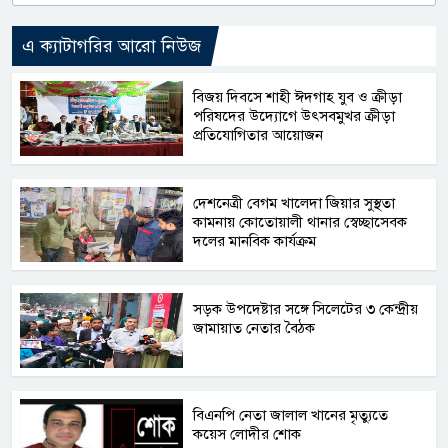
এ ক্যাটাগরির আরো নিউজ
বিজয় দিবসে শাহী ঈদগাহ যুব ও ক্রীড়া
পরিষদের উদ্যোগে উৎসবমুখর ক্রীড়া
প্রতিযোগিতার আয়োজন
দেশনেত্রী বেগম খালেদা জিয়ার সুস্থতা
কামনায় কোতোয়ালী থানার স্বেচ্ছাসেবক
দলের মানবিক কার্যক্রম
সড়ক উপদেষ্টার সঙ্গে সিলেটের ৩ কেন্দ্রীয়
জামায়াত নেতার বৈঠক
বিএনপি নেতা জালাল খানের মৃত্যুতে
কয়েস লোদীর শোক