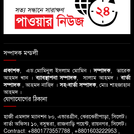
শতাব্দী রায়ের বাড়িতে বিদ্রোহীদের
বৈঠক, পশ্চিমবঙ্গে তৃনমূলে ভাঙনের
ইঙ্গিত !
বিএনপি নেতার ওপর হামলার
ঘটনায় সিলেট মহানগর বিএনপির
সম্পাদক মন্ডলী
তীব্র নিন্দা ও প্রতিবাদ
প্রকাশক
, এড.মোমিনুল ইসলাম মোমিন ।
সম্পাদক
, তারেক
আবু তালহা চৌধুরী দ্বিতীয় বারের
আহমদ খান ।
ব্যাবস্থাপনা সম্পাদক
, সালাম আহমদ ।
বার্তা
মত টাওয়ার হ‍্যামলেটস কাউন্সিলের
সম্পাদক
, আহমদ নাহিদ ।
সহ-বার্তা সম্পাদক
, মোঃ শাহজাহান
কাউন্সিলার নির্বাচিত
আহমদ ।
যোগাযোগের ঠিকানা
পাস কার্ড ইস্যুতে অনিয়ম ও
গণবিজ্ঞপ্তি নিয়ে সিলেট অনলাইন
হাজী এমদাদ ম্যানশন ৮০, এভারগ্রীন, ঝেরঝেরীপাড়া, সিলেট।
প্রেসক্লাবে বিশ্ব মুক্ত গণমাধ্যম দিবসে
বার্তা অফিসঃ ১০, বসুন্ধরা, রাজবাড়ি পয়েন্ট, রায়নগর, সিলেট।
সমালোচনা
Contract: +8801773557788 , +8801603222953 ,