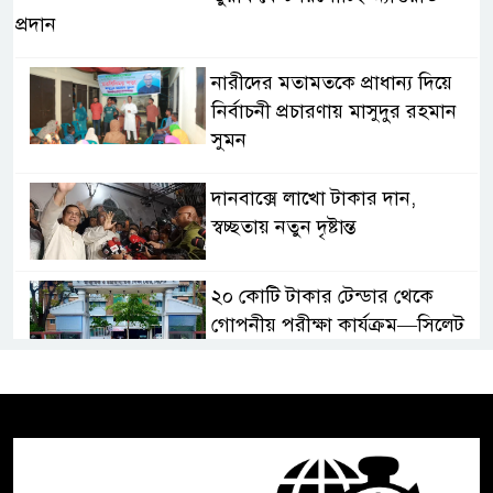
প্রদান
নারীদের মতামতকে প্রাধান্য দিয়ে
নির্বাচনী প্রচারণায় মাসুদুর রহমান
সুমন
দানবাক্সে লাখো টাকার দান,
স্বচ্ছতায় নতুন দৃষ্টান্ত
২০ কোটি টাকার টেন্ডার থেকে
গোপনীয় পরীক্ষা কার্যক্রম—সিলেট
শিক্ষা বোর্ডে একের পর এক
অভিযোগ, তদন্তের দাবি !
সিলেটে চিকিৎসকের কিশোর ছেলের
ঝুলন্ত মরদেহ উদ্ধার