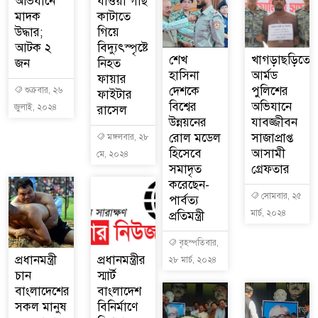
অভিযানে
যাওয়া গাছ
মাদক
কাটাতে
উদ্ধার;
গিয়ে
আটক ২
বিদ্যুৎস্পৃষ্টে
শেখ
খাগড়াছড়িতে
জন
নিহত
হাসিনা
আর্মড
ফায়ার
দেশকে
পুলিশের
শুক্রবার, ২৬
ফাইটার
বিশ্বের
অভিযানে
জুলাই, ২০২৪
রাসেল
উন্নয়নের
যাবজ্জীবন
রোল মডেল
সাজাপ্রাপ্ত
মঙ্গলবার, ২৮
হিসেবে
আসামী
মে, ২০২৪
সমাদৃত
গ্রেফতার
করেছেন-
সোমবার, ২৫
পার্বত্য
মার্চ, ২০২৪
প্রতিমন্ত্রী
বৃহস্পতিবার,
প্রধানমন্ত্রী
প্রধানমন্ত্রীর
২৮ মার্চ, ২০২৪
চান
স্মার্ট
বাংলাদেশের
বাংলাদেশ
সকল মানুষ
বিনির্মাণে