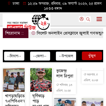
ঢাকা
১২:৫৯ অপরাহ্ন, রবিবার, ০৯ অগাস্ট ২০২৬, ২৫ শ্রাবণ
১৪৩৩ বঙ্গাব্দ
শিরোনাম ::
সিলেট অনলাইন প্রেসক্লাবে জুলাই গণঅভ্যুত্থানের
খুঁজুন
কুজেন্দ্র
শুক্রবার, ৫
লাল ত্রিপুরা
এপ্রিল, ২০২৪
শনিবার, ১৩
এপ্রিল, ২০২৪
খাগড়াছড়িতে
ঘূর্ণিঝড়ে
৭এপিবিএন’র
পড়ে