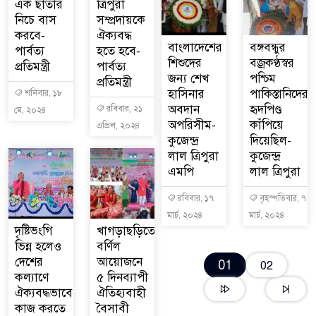
এক ছাতার
ত্রিপুরা
নিচে বাস
সম্প্রদায়কে
করবে-
ঐক্যবদ্ধ
বাংলাদেশের
বঙ্গবন্ধুর
পার্বত্য
হতে হবে-
শিশুদের
বজ্রকণ্ঠস্বর
প্রতিমন্ত্রী
পার্বত্য
জন্য শেখ
পশ্চিম
প্রতিমন্ত্রী
হাসিনার
পাকিস্তানিদের
শনিবার, ১৮
অবদান
হৃদপিণ্ড
রবিবার, ২১
মে, ২০২৪
অপরিসীম-
কাঁপিয়ে
এপ্রিল, ২০২৪
কুজেন্দ্র
দিয়েছিল-
লাল ত্রিপুরা
কুজেন্দ্র
এমপি
লাল ত্রিপুরা
রবিবার, ১৭
বৃহস্পতিবার, ৭
মার্চ, ২০২৪
মার্চ, ২০২৪
দৃষ্টিভংগি
খাগড়াছড়িতে
ভিন্ন হলেও
বর্ণিল
দেশের
আয়োজনে
01
02
কল্যাণে
৫ দিনব্যাপী
ঐক্যবদ্ধভাবে
ঐতিহ্যবাহী
কাজ করতে
বৈসাবী