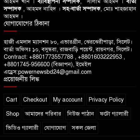
আহমদ খান ।
ব্যাবস্থাপনা সম্পাদক
, সালাম আহমদ ।
বার্তা
সম্পাদক
, আহমদ নাহিদ ।
সহ-বার্তা সম্পাদক
, মোঃ শাহজাহান
আহমদ ।
যোগাযোগের ঠিকানা
হাজী এমদাদ ম্যানশন ৮০, এভারগ্রীন, ঝেরঝেরীপাড়া, সিলেট।
বার্তা অফিসঃ ১০, বসুন্ধরা, রাজবাড়ি পয়েন্ট, রায়নগর, সিলেট।
Contract: +8801773557788 , +8801603222953 ,
+8801745-956600 (বিজ্ঞাপন), ইমেইল
এড্রেস:powernewsbd24@gmail.com
প্রয়োজনীয় লিঙ্ক
Cart
Checkout
My account
Privacy Policy
Shop
আমাদের পরিবার
নিউজ পাঠান
ফটো গ্যালারী
ভিডিও গ্যালারী
যোগাযোগ
সকল জেলা