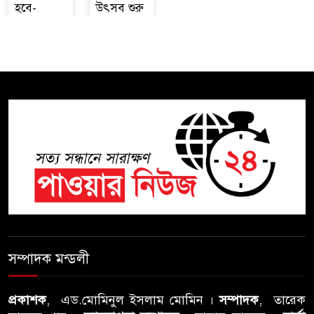
হবে-
উৎসব শুরু
সম্পাদক মন্ডলী
প্রকাশক
, এড.মোমিনুল ইসলাম মোমিন ।
সম্পাদক
, তারেক