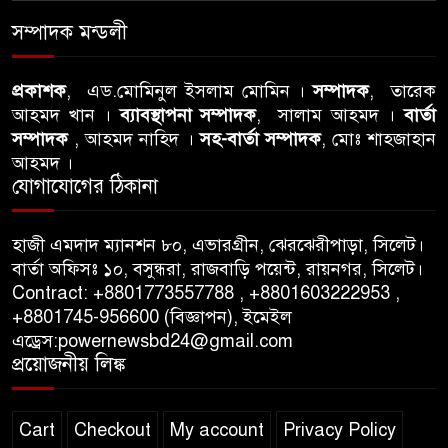
৭
ঘটনায় সিলেট মহানগর বিএনপির
সম্পাদক মন্ডলী
তীব্র নিন্দা ও প্রতিবাদ
আবু তালহা চৌধুরী দ্বিতীয় বারের
প্রকাশক
, এড.মোমিনুল ইসলাম মোমিন ।
সম্পাদক
, তারেক
৮
আহমদ খান ।
ব্যাবস্থাপনা সম্পাদক
, সালাম আহমদ ।
বার্তা
মত টাওয়ার হ‍্যামলেটস কাউন্সিলের
সম্পাদক
, আহমদ নাহিদ ।
সহ-বার্তা সম্পাদক
, মোঃ শাহজাহান
কাউন্সিলার নির্বাচিত
আহমদ ।
যোগাযোগের ঠিকানা
পাস কার্ড ইস্যুতে অনিয়ম ও
৯
গণবিজ্ঞপ্তি নিয়ে সিলেট অনলাইন
প্রেসক্লাবে বিশ্ব মুক্ত গণমাধ্যম
হাজী এমদাদ ম্যানশন ৮০, এভারগ্রীন, ঝেরঝেরীপাড়া, সিলেট।
বার্তা অফিসঃ ১০, বসুন্ধরা, রাজবাড়ি পয়েন্ট, রায়নগর, সিলেট।
দিবসে সমালোচনা
Contract: +8801773557788 , +8801603222953 ,
+8801745-956600 (বিজ্ঞাপন), ইমেইল
সিলেটে ব্যাডমিন্টন তারকাদের
১০
এড্রেস:powernewsbd24@gmail.com
সংবর্ধনা, সাফল্যের আড়ালে উঠে
প্রয়োজনীয় লিঙ্ক
এলো অবহেলার গল্প !
Cart
Checkout
My account
Privacy Policy