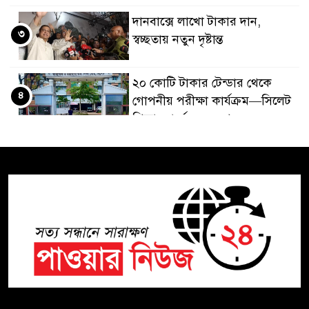
দানবাক্সে লাখো টাকার দান,
৩
স্বচ্ছতায় নতুন দৃষ্টান্ত
২০ কোটি টাকার টেন্ডার থেকে
৪
গোপনীয় পরীক্ষা কার্যক্রম—সিলেট
শিক্ষা বোর্ডে একের পর এক
অভিযোগ, তদন্তের দাবি !
সিলেটে চিকিৎসকের কিশোর
৫
ছেলের ঝুলন্ত মরদেহ উদ্ধার
শতাব্দী রায়ের বাড়িতে বিদ্রোহীদের
৬
বৈঠক, পশ্চিমবঙ্গে তৃনমূলে ভাঙনের
ইঙ্গিত !
বিএনপি নেতার ওপর হামলার