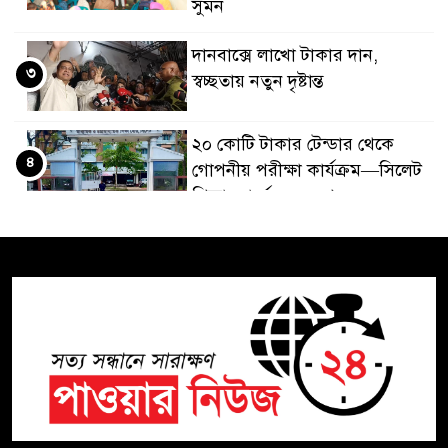
সুমন
দানবাক্সে লাখো টাকার দান,
৩
স্বচ্ছতায় নতুন দৃষ্টান্ত
২০ কোটি টাকার টেন্ডার থেকে
৪
গোপনীয় পরীক্ষা কার্যক্রম—সিলেট
শিক্ষা বোর্ডে একের পর এক
অভিযোগ, তদন্তের দাবি !
সিলেটে চিকিৎসকের কিশোর
৫
ছেলের ঝুলন্ত মরদেহ উদ্ধার
শতাব্দী রায়ের বাড়িতে বিদ্রোহীদের
৬
বৈঠক, পশ্চিমবঙ্গে তৃনমূলে ভাঙনের
ইঙ্গিত !