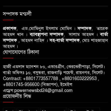
বিএনপি নেতার ওপর হামলার
৭
ঘটনায় সিলেট মহানগর বিএনপির
সম্পাদক মন্ডলী
তীব্র নিন্দা ও প্রতিবাদ
আবু তালহা চৌধুরী দ্বিতীয় বারের
প্রকাশক
, এড.মোমিনুল ইসলাম মোমিন ।
সম্পাদক
, তারেক
৮
আহমদ খান ।
ব্যাবস্থাপনা সম্পাদক
, সালাম আহমদ ।
বার্তা
মত টাওয়ার হ‍্যামলেটস কাউন্সিলের
সম্পাদক
, আহমদ নাহিদ ।
সহ-বার্তা সম্পাদক
, মোঃ শাহজাহান
কাউন্সিলার নির্বাচিত
আহমদ ।
যোগাযোগের ঠিকানা
পাস কার্ড ইস্যুতে অনিয়ম ও
৯
গণবিজ্ঞপ্তি নিয়ে সিলেট অনলাইন
প্রেসক্লাবে বিশ্ব মুক্ত গণমাধ্যম
হাজী এমদাদ ম্যানশন ৮০, এভারগ্রীন, ঝেরঝেরীপাড়া, সিলেট।
বার্তা অফিসঃ ১০, বসুন্ধরা, রাজবাড়ি পয়েন্ট, রায়নগর, সিলেট।
দিবসে সমালোচনা
Contract: +8801773557788 , +8801603222953 ,
+8801745-956600 (বিজ্ঞাপন), ইমেইল
সিলেটে ব্যাডমিন্টন তারকাদের
১০
এড্রেস:powernewsbd24@gmail.com
সংবর্ধনা, সাফল্যের আড়ালে উঠে
প্রয়োজনীয় লিঙ্ক
এলো অবহেলার গল্প !