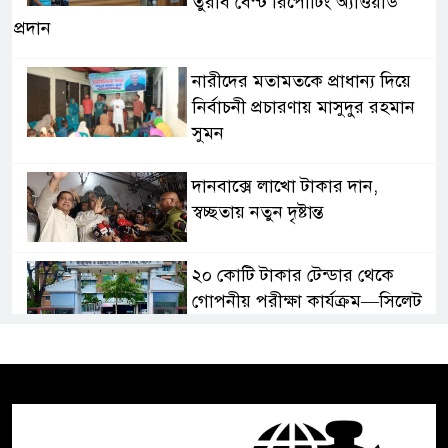
তুরাব বেস্ট রিপোর্টিং অ্যাওয়ার্ড
প্রদান
নারীদের মতামতকে প্রাধান্য দিয়ে
নির্বাচনী প্রচারণায় মাসুদুর রহমান
সুমন
দানবাক্সে লাখো টাকার দান,
স্বচ্ছতায় নতুন দৃষ্টান্ত
২০ কোটি টাকার টেন্ডার থেকে
গোপনীয় পরীক্ষা কার্যক্রম—সিলেট
শিক্ষা বোর্ডে একের পর এক
অভিযোগ, তদন্তের দাবি !
সিলেটে চিকিৎসকের কিশোর ছেলের
ঝুলন্ত মরদেহ উদ্ধার