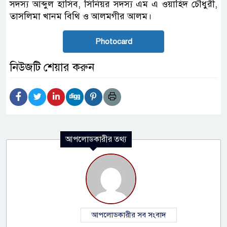
সদস্য আব্দুল হাসিব, সিনিয়র সদস্য এম এ ওয়াহিদ চৌধুরী,
তাসলিমা খানম বিথি ও আলমগীর আলম।
Photocard
নিউজটি শেয়ার করুন
আপলোডকারীর তথ্য
আপলোডকারীর সব সংবাদ