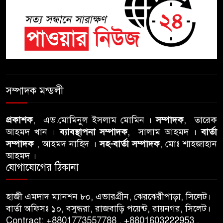
শতাব্দী রায়ের বাড়িতে বিদ্রোহীদের
বৈঠক, পশ্চিমবঙ্গে তৃনমূলে ভাঙনের
ইঙ্গিত !
বিএনপি নেতার ওপর হামলার
ঘটনায় সিলেট মহানগর বিএনপির
সম্পাদক মন্ডলী
তীব্র নিন্দা ও প্রতিবাদ
প্রকাশক
, এড.মোমিনুল ইসলাম মোমিন ।
সম্পাদক
, তারেক
আবু তালহা চৌধুরী দ্বিতীয় বারের
আহমদ খান ।
ব্যাবস্থাপনা সম্পাদক
, সালাম আহমদ ।
বার্তা
মত টাওয়ার হ‍্যামলেটস কাউন্সিলের
সম্পাদক
, আহমদ নাহিদ ।
সহ-বার্তা সম্পাদক
, মোঃ শাহজাহান
কাউন্সিলার নির্বাচিত
আহমদ ।
যোগাযোগের ঠিকানা
পাস কার্ড ইস্যুতে অনিয়ম ও
গণবিজ্ঞপ্তি নিয়ে সিলেট অনলাইন
হাজী এমদাদ ম্যানশন ৮০, এভারগ্রীন, ঝেরঝেরীপাড়া, সিলেট।
প্রেসক্লাবে বিশ্ব মুক্ত গণমাধ্যম দিবসে
বার্তা অফিসঃ ১০, বসুন্ধরা, রাজবাড়ি পয়েন্ট, রায়নগর, সিলেট।
সমালোচনা
Contract: +8801773557788 , +8801603222953 ,