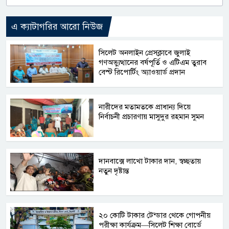
এ ক্যাটাগরির আরো নিউজ
সিলেট অনলাইন প্রেসক্লাবে জুলাই
গণঅভ্যুত্থানের বর্ষপূর্তি ও এটিএম তুরাব
বেস্ট রিপোর্টিং অ্যাওয়ার্ড প্রদান
নারীদের মতামতকে প্রাধান্য দিয়ে
নির্বাচনী প্রচারণায় মাসুদুর রহমান সুমন
দানবাক্সে লাখো টাকার দান, স্বচ্ছতায়
নতুন দৃষ্টান্ত
২০ কোটি টাকার টেন্ডার থেকে গোপনীয়
পরীক্ষা কার্যক্রম—সিলেট শিক্ষা বোর্ডে