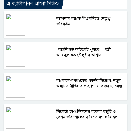
এ ক্যাটাগরির আরো নিউজ
ন্যাশনাল ব্যাংক পিএলসিতে নেতৃত্ব
পরিবর্তন
‘আইনি জট কাটলেই খুলবে’—মন্ত্রী
আরিফুল হক চৌধুরীর আশ্বাস
বাংলাদেশ ব্যাংকের গভর্নর নিয়োগ: নতুন
অধ্যায়ে নীতিগত প্রত্যাশা ও বাস্তব চ্যালেঞ্জ
সিলেটে চা-শ্রমিকদের বকেয়া মজুরি ও
রেশন পরিশোধের দাবিতে মশাল মিছিল