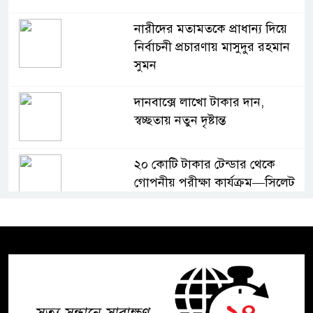
নারীদের মতামতকে প্রাধান্য দিয়ে
নির্বাচনী প্রচারণায় মাসুদুর রহমান
সুমন
দানবাক্সে লাখো টাকার দান,
স্বচ্ছতায় নতুন দৃষ্টান্ত
২০ কোটি টাকার টেন্ডার থেকে
গোপনীয় পরীক্ষা কার্যক্রম—সিলেট
শিক্ষা বোর্ডে একের পর এক
অভিযোগ, তদন্তের দাবি !
সিলেটে চিকিৎসকের কিশোর ছেলের
ঝুলন্ত মরদেহ উদ্ধার