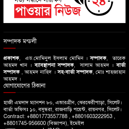
শতাব্দী রায়ের বাড়িতে বিদ্রোহীদের
বৈঠক, পশ্চিমবঙ্গে তৃনমূলে ভাঙনের
ইঙ্গিত !
বিএনপি নেতার ওপর হামলার
ঘটনায় সিলেট মহানগর বিএনপির
সম্পাদক মন্ডলী
তীব্র নিন্দা ও প্রতিবাদ
প্রকাশক
, এড.মোমিনুল ইসলাম মোমিন ।
সম্পাদক
, তারেক
আবু তালহা চৌধুরী দ্বিতীয় বারের
আহমদ খান ।
ব্যাবস্থাপনা সম্পাদক
, সালাম আহমদ ।
বার্তা
মত টাওয়ার হ‍্যামলেটস কাউন্সিলের
সম্পাদক
, আহমদ নাহিদ ।
সহ-বার্তা সম্পাদক
, মোঃ শাহজাহান
কাউন্সিলার নির্বাচিত
আহমদ ।
যোগাযোগের ঠিকানা
পাস কার্ড ইস্যুতে অনিয়ম ও
গণবিজ্ঞপ্তি নিয়ে সিলেট অনলাইন
হাজী এমদাদ ম্যানশন ৮০, এভারগ্রীন, ঝেরঝেরীপাড়া, সিলেট।
প্রেসক্লাবে বিশ্ব মুক্ত গণমাধ্যম দিবসে
বার্তা অফিসঃ ১০, বসুন্ধরা, রাজবাড়ি পয়েন্ট, রায়নগর, সিলেট।
সমালোচনা
Contract: +8801773557788 , +8801603222953 ,
+8801745-956600 (বিজ্ঞাপন), ইমেইল