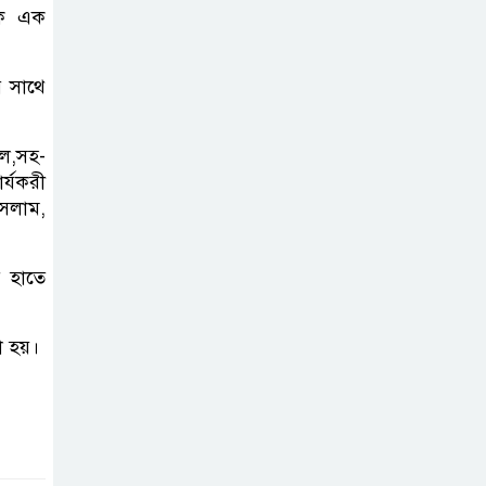
কার্যক্রম—সিলেট শিক্ষা বোর্ডে একের
িক এক
পর এক অভিযোগ, তদন্তের দাবি !
র সাথে
সিলেটে
চিকিৎসকের
ল,সহ-
কিশোর ছেলের
র্যকরী
ঝুলন্ত মরদেহ উদ্ধার
ইসলাম,
শতাব্দী রায়ের
র হাতে
বাড়িতে বিদ্রোহীদের
।
বৈঠক, পশ্চিমবঙ্গে
া হয়।
তৃনমূলে ভাঙনের ইঙ্গিত !
বিএনপি নেতার
ওপর হামলার
ঘটনায় সিলেট