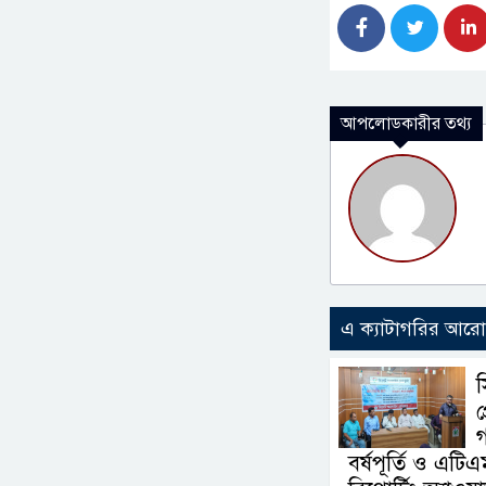
আপলোডকারীর তথ্য
এ ক্যাটাগরির আর
প
গ
বর্ষপূর্তি ও এটিএ