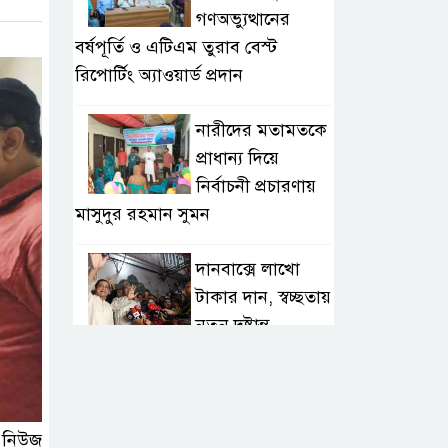
গণঅভ্যুত্থানের
বর্ষপূর্তি ও এটিএম তুরাব বেস্ট
রিপোর্টিং অ্যাওয়ার্ড প্রদান
নারীদের মতামতকে
প্রাধান্য দিয়ে
নির্বাচনী প্রচারণায়
মাসুদুর রহমান সুমন
দানবাক্সে লাখো
টাকার দান, স্বচ্ছতায়
নতুন দৃষ্টান্ত
২০ কোটি টাকার
টেন্ডার থেকে
গোপনীয় পরীক্ষা
ট নিউজ