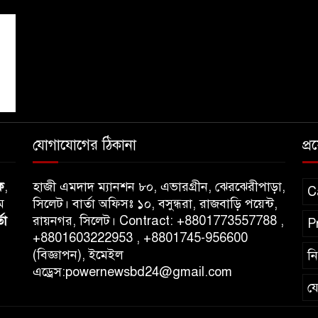
যোগাযোগের ঠিকানা
প্
ক
,
হাজী এমদাদ ম্যানশন ৮০, এভারগ্রীন, ঝেরঝেরীপাড়া,
C
ম
সিলেট। বার্তা অফিসঃ ১০, বসুন্ধরা, রাজবাড়ি পয়েন্ট,
তা
রায়নগর, সিলেট। Contract: +8801773557788 ,
P
+8801603222953 , +8801745-956600
(বিজ্ঞাপন), ইমেইল
ন
এড্রেস:powernewsbd24@gmail.com
য