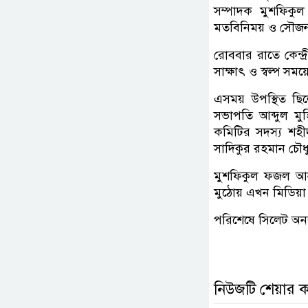
সম্পাদক মুশফিকু
মতবিনিময় ও সৌজন্য
রোববার রাতে কেন্দ
সাক্ষাৎ ও স্বল্প স
এসময় উপস্থিত ছি
সভাপতি আব্দুল মু
কমিটির সদস্য শহী
সাদিকুর রহমান চৌধ
মুশফিকুল ফজল আনস
মুঠোয় এখন মিডিয়া।
পরিশেষে সিলেট অনলা
নিউজটি শেয়ার 