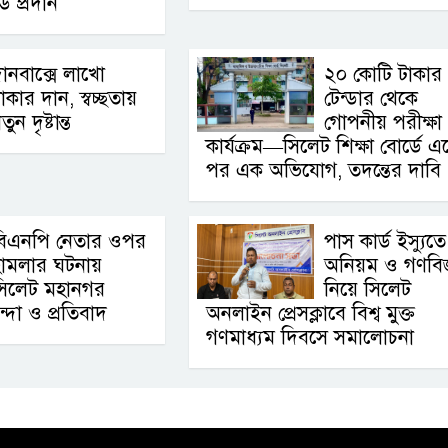
্ড প্রদান
ানবাক্সে লাখো
২০ কোটি টাকার
াকার দান, স্বচ্ছতায়
টেন্ডার থেকে
তুন দৃষ্টান্ত
গোপনীয় পরীক্ষা
কার্যক্রম—সিলেট শিক্ষা বোর্ডে 
পর এক অভিযোগ, তদন্তের দাবি 
বিএনপি নেতার ওপর
পাস কার্ড ইস্যুতে
হামলার ঘটনায়
অনিয়ম ও গণবিজ্ঞ
সিলেট মহানগর
নিয়ে সিলেট
ন্দা ও প্রতিবাদ
অনলাইন প্রেসক্লাবে বিশ্ব মুক্ত
গণমাধ্যম দিবসে সমালোচনা