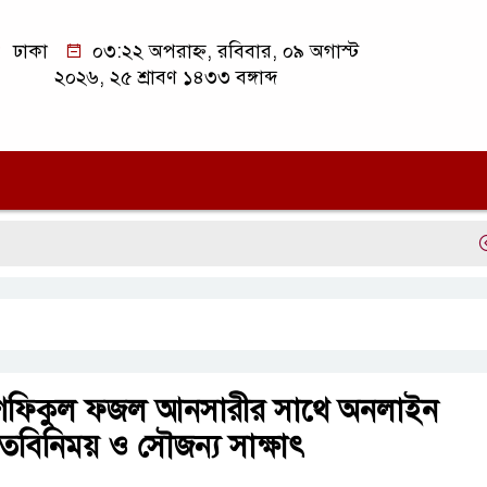
ঢাকা
০৩:২২ অপরাহ্ন, রবিবার, ০৯ অগাস্ট
২০২৬, ২৫ শ্রাবণ ১৪৩৩ বঙ্গাব্দ
সিলে
ুশফিকুল ফজল আনসারীর সাথে অনলাইন
 মতবিনিময় ও সৌজন্য সাক্ষাৎ