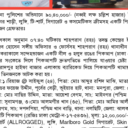
া পুলিশের অভিযানে ৯০,৪০,০০০/- (নব্বই লক্ষ চল্লিশ হাজার)
নের শাড়ী, লুঙ্গি, টি-শার্ট, সিগারেট ও কসমেটিকস ক্রীমসহ একটি
ন গ্রেফতারঃ
সকাল অনুমান ০৭:৪০ ঘটিকায় শাহপরাণ (রহঃ) তদন্ত কেন্দ্রের ই
ব হোসেন সঙ্গীয় অফিসার ও ফোর্সসহ শাহপরাণ (রহঃ) থানাধীন
 করাকালে সন্দেহভাজন একটি নীল ও হলুদ রঙের পিকআপ (ঢাকা ম
র সংকেতে দিলে পিকআপটি দ্রুতগতিতে পালিয়ে যাওয়ার চেষ্টা
মুরাদপুর হাইফা বাজার এলাকায় ব্যারিকেড দিয়ে পিকআপটি থাম
লে তিনজনকে আটক করা হয়।
।রিয়াজ @ সাইফুল (২৪), পিতা: মোঃ আব্দুর রশিদ মাঝি, মাতা
চর ফয়েজ উদ্দীন, পূর্বের বেড়ী, ভূইয়ার হাট, থানা: মনপুরা, জেলা:
: মোঃ নাছির উদ্দিন, মাতা: আয়েশা বেগম, সাং: মাইনগর (পশ্চিম 
 জেলা: সুনামগঞ্জ, ৩।মোঃ আলমগীর খান (৩৫), পিতা: মোঃ আমির আল
েগম, সাং: দপদপিয়া, পশ্চিম খান বাড়ি, থানা: নলছিটি, জেলা: ঝালক
১টি পিকআপ (রেজিঃ ঢাকা মেট্রো-ন-১৭-৫৪৩৬), মূল্য: ১২,০০,০০০/-
শার্ট (ALLROGGED), লুঙ্গি, Marlboro Gold সিগারেট, Skin