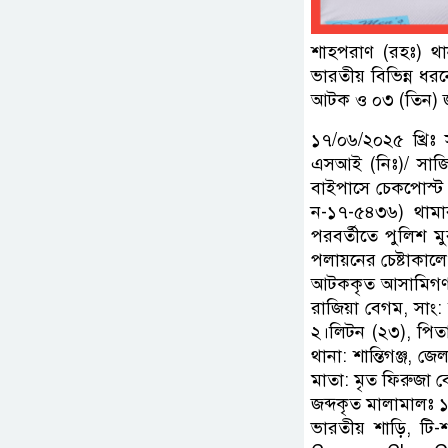
শাহপরাণ (রহঃ) থান
ভারতীয় বিভিন্ন ধর
আটক ও ০৩ (তিন) জ
১৭/০৬/২০২৫ খ্রিঃ 
এসআই (নিঃ)/ সাজি
বাইপাসে চেকপোস্ট
ন-১৭-৫৪৩৬) থামা
পরবর্তীতে পুলিশ 
পলায়নের চেষ্টাকা
আটককৃত আসামিগণ:১
রাজিয়া বেগম, সাং: 
২।লিটন (২৩), পিতা
থানা: শান্তিগঞ্জ,
মাতা: মৃত ফিরুজা ব
জব্দকৃত মালামালঃ 
ভারতীয় শাড়ি, টি-