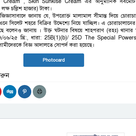
 Cream , Skin Sunkise Cream এর আনুমানিক সবমোর্ট ম
লক্ষ চল্লিশ হাজার) টাকা।
জিজ্ঞাসাবাদে জানায় যে, উপরোক্ত মালামাল সীমান্ত দিয়ে চোরাচ
 এনে সিলেট শহরে বিক্রির উদ্দেশ্যে নিয়ে যাচ্ছিল। এ চোরাচালান
েছে বলেনও জানায় । উক্ত ঘটনার বিষয়ে শাহপরাণ (রহঃ) থানার
৭/০৬/২৫ খ্রি:, ধারা: 25B(1)(b)/ 25D The Special Power
ামীদেরকে বিজ্ঞ আদালতে সোপর্দ করা হয়েছে।
Photocard
করুন