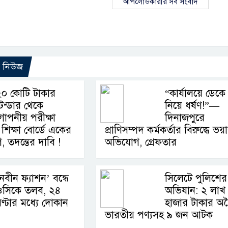
আপলোডকারীর সব সংবাদ
ো নিউজ
২০ কোটি টাকার
“কার্যালয়ে ডেকে
েন্ডার থেকে
নিয়ে ধর্ষণ!”—
োপনীয় পরীক্ষা
দিনাজপুরে
শিক্ষা বোর্ডে একের
প্রাণিসম্পদ কর্মকর্তার বিরুদ্ধে ভয়
তদন্তের দাবি !
অভিযোগ, গ্রেফতার
নবীন ফ্যাশন’ বন্ধে
সিলেটে পুলিশের
ওসিকে তলব, ২৪
অভিযান: ২ লাখ
ণ্টার মধ্যে দোকান
হাজার টাকার অ
ভারতীয় পণ্যসহ ৯ জন আটক