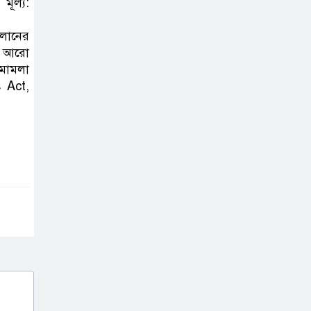
ূল্য:
মহানগর বিএনপির তীব্র নিন্দা ও
প্রতিবাদ
ালানের
ের আরো
আবু তালহা চৌধুরী
 মামলা
s Act,
দ্বিতীয় বারের মত
টাওয়ার হ‍্যামলেটস
কাউন্সিলের কাউন্সিলার নির্বাচিত
পাস কার্ড ইস্যুতে
অনিয়ম ও
গণবিজ্ঞপ্তি নিয়ে
সিলেট অনলাইন প্রেসক্লাবে বিশ্ব মুক্ত
গণমাধ্যম দিবসে সমালোচনা
সিলেটে ব্যাডমিন্টন
তারকাদের সংবর্ধনা,