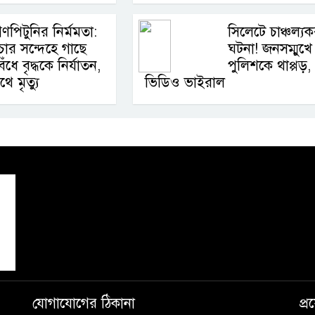
ণপিটুনির নির্মমতা:
সিলেটে চাঞ্চল্য
োর সন্দেহে গাছে
ঘটনা! জনসম্মুখে
েঁধে বৃদ্ধকে নির্যাতন,
পুলিশকে থাপ্পড়,
ে মৃত্যু
ভিডিও ভাইরাল
যোগাযোগের ঠিকানা
প্