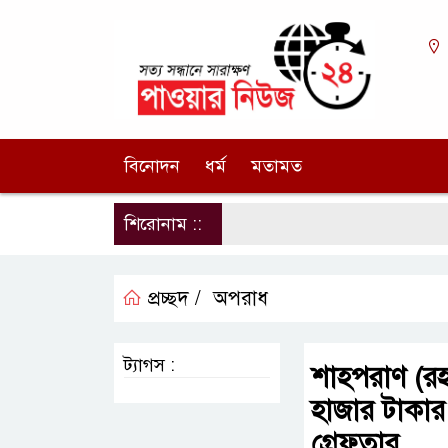
বিনোদন
ধর্ম
মতামত
শিরোনাম ::
প্রচ্ছদ /
অপরাধ
ট্যাগস :
শাহপরাণ (রহঃ
হাজার টাকার
গ্রেফতার