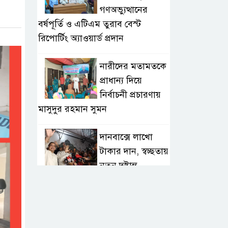
গণঅভ্যুত্থানের
বর্ষপূর্তি ও এটিএম তুরাব বেস্ট
রিপোর্টিং অ্যাওয়ার্ড প্রদান
নারীদের মতামতকে
প্রাধান্য দিয়ে
নির্বাচনী প্রচারণায়
মাসুদুর রহমান সুমন
দানবাক্সে লাখো
টাকার দান, স্বচ্ছতায়
নতুন দৃষ্টান্ত
২০ কোটি টাকার
টেন্ডার থেকে
গোপনীয় পরীক্ষা