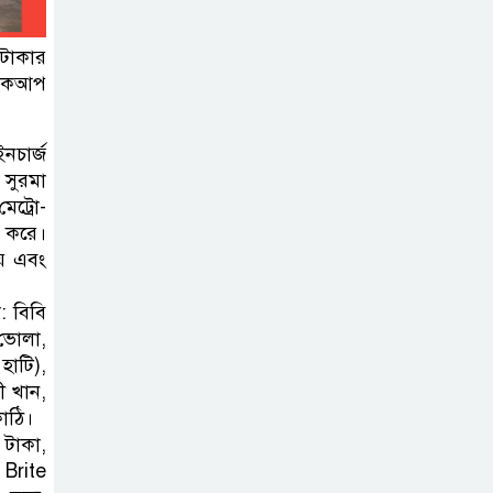
কার্যক্রম—সিলেট শিক্ষা বোর্ডে একের
পর এক অভিযোগ, তদন্তের দাবি !
 টাকার
 পিকআপ
সিলেটে
চিকিৎসকের
নচার্জ
কিশোর ছেলের
 সুরমা
ঝুলন্ত মরদেহ উদ্ধার
েট্রো-
 করে।
ায় এবং
শতাব্দী রায়ের
বাড়িতে বিদ্রোহীদের
: বিবি
বৈঠক, পশ্চিমবঙ্গে
 ভোলা,
তৃনমূলে ভাঙনের ইঙ্গিত !
হাটি),
ী খান,
বিএনপি নেতার
াঠি।
 টাকা,
ওপর হামলার
 Brite
ঘটনায় সিলেট