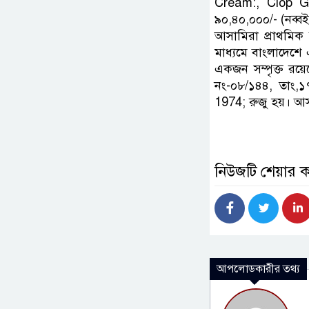
Cream:, Clop G
৯০,৪০,০০০/- (নব্বই 
আসামিরা প্রাথমিক 
মাধ্যমে বাংলাদেশে
একজন সম্পৃক্ত রয়
নং-০৮/১৪৪, তাং,১
1974; রুজু হয়। আস
নিউজটি শেয়ার 
আপলোডকারীর তথ্য