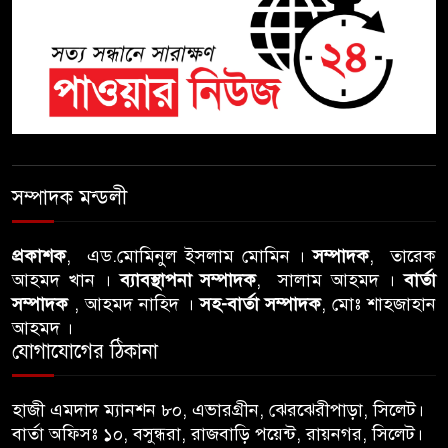
শতাব্দী রায়ের বাড়িতে বিদ্রোহীদের
বৈঠক, পশ্চিমবঙ্গে তৃনমূলে ভাঙনের
ইঙ্গিত !
বিএনপি নেতার ওপর হামলার
ঘটনায় সিলেট মহানগর বিএনপির
সম্পাদক মন্ডলী
তীব্র নিন্দা ও প্রতিবাদ
প্রকাশক
, এড.মোমিনুল ইসলাম মোমিন ।
সম্পাদক
, তারেক
আবু তালহা চৌধুরী দ্বিতীয় বারের
আহমদ খান ।
ব্যাবস্থাপনা সম্পাদক
, সালাম আহমদ ।
বার্তা
মত টাওয়ার হ‍্যামলেটস কাউন্সিলের
সম্পাদক
, আহমদ নাহিদ ।
সহ-বার্তা সম্পাদক
, মোঃ শাহজাহান
কাউন্সিলার নির্বাচিত
আহমদ ।
যোগাযোগের ঠিকানা
পাস কার্ড ইস্যুতে অনিয়ম ও
গণবিজ্ঞপ্তি নিয়ে সিলেট অনলাইন
হাজী এমদাদ ম্যানশন ৮০, এভারগ্রীন, ঝেরঝেরীপাড়া, সিলেট।
প্রেসক্লাবে বিশ্ব মুক্ত গণমাধ্যম দিবসে
বার্তা অফিসঃ ১০, বসুন্ধরা, রাজবাড়ি পয়েন্ট, রায়নগর, সিলেট।