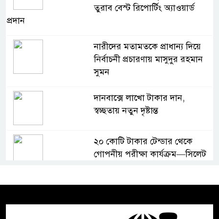
তুরাব বেস্ট রিপোর্টিং অ্যাওয়ার্ড
প্রদান
নারীদের মতামতকে প্রাধান্য দিয়ে
নির্বাচনী প্রচারণায় মাসুদুর রহমান
সুমন
দানবাক্সে লাখো টাকার দান,
স্বচ্ছতায় নতুন দৃষ্টান্ত
২০ কোটি টাকার টেন্ডার থেকে
গোপনীয় পরীক্ষা কার্যক্রম—সিলেট
শিক্ষা বোর্ডে একের পর এক
অভিযোগ, তদন্তের দাবি !
সিলেটে চিকিৎসকের কিশোর ছেলের
ঝুলন্ত মরদেহ উদ্ধার