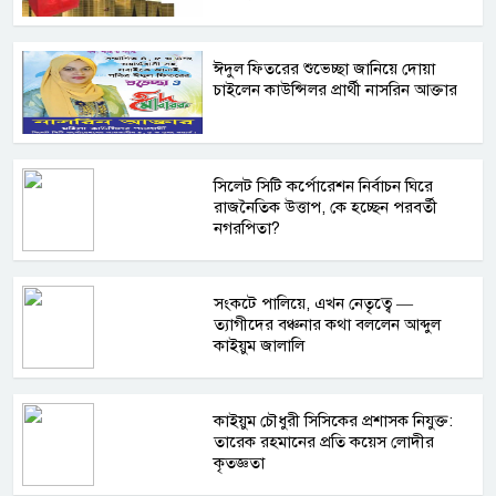
ঈদুল ফিতরের শুভেচ্ছা জানিয়ে দোয়া
চাইলেন কাউন্সিলর প্রার্থী নাসরিন আক্তার
সিলেট সিটি কর্পোরেশন নির্বাচন ঘিরে
রাজনৈতিক উত্তাপ, কে হচ্ছেন পরবর্তী
নগরপিতা?
সংকটে পালিয়ে, এখন নেতৃত্বে —
ত্যাগীদের বঞ্চনার কথা বললেন আব্দুল
কাইয়ুম জালালি
কাইয়ুম চৌধুরী সিসিকের প্রশাসক নিযুক্ত:
তারেক রহমানের প্রতি কয়েস লোদীর
কৃতজ্ঞতা