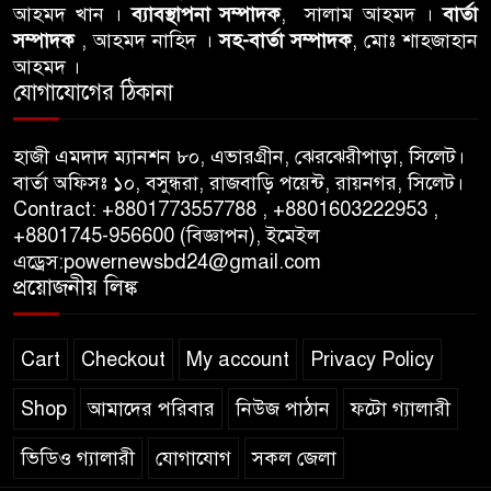
আবু তালহা চৌধুরী দ্বিতীয় বারের
আহমদ খান ।
ব্যাবস্থাপনা সম্পাদক
, সালাম আহমদ ।
বার্তা
মত টাওয়ার হ‍্যামলেটস কাউন্সিলের
সম্পাদক
, আহমদ নাহিদ ।
সহ-বার্তা সম্পাদক
, মোঃ শাহজাহান
কাউন্সিলার নির্বাচিত
আহমদ ।
যোগাযোগের ঠিকানা
পাস কার্ড ইস্যুতে অনিয়ম ও
গণবিজ্ঞপ্তি নিয়ে সিলেট অনলাইন
হাজী এমদাদ ম্যানশন ৮০, এভারগ্রীন, ঝেরঝেরীপাড়া, সিলেট।
প্রেসক্লাবে বিশ্ব মুক্ত গণমাধ্যম দিবসে
বার্তা অফিসঃ ১০, বসুন্ধরা, রাজবাড়ি পয়েন্ট, রায়নগর, সিলেট।
সমালোচনা
Contract: +8801773557788 , +8801603222953 ,
+8801745-956600 (বিজ্ঞাপন), ইমেইল
এড্রেস:powernewsbd24@gmail.com
সিলেটে ব্যাডমিন্টন তারকাদের
প্রয়োজনীয় লিঙ্ক
সংবর্ধনা, সাফল্যের আড়ালে উঠে
এলো অবহেলার গল্প !
Cart
Checkout
My account
Privacy Policy
Shop
আমাদের পরিবার
নিউজ পাঠান
ফটো গ্যালারী
ভিডিও গ্যালারী
যোগাযোগ
সকল জেলা