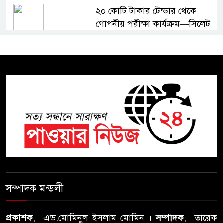
২০ কোটি টাকার টেন্ডার থেকে
গোপনীয় পরীক্ষা কার্যক্রম—সিলেট
শিক্ষা বোর্ডে একের পর এক
অভিযোগ, তদন্তের দাবি !
সিলেটে চিকিৎসকের কিশোর ছেলের
ঝুলন্ত মরদেহ উদ্ধার
শতাব্দী রায়ের বাড়িতে বিদ্রোহীদের
বৈঠক, পশ্চিমবঙ্গে তৃনমূলে ভাঙনের
ইঙ্গিত !
বিএনপি নেতার ওপর হামলার
ঘটনায় সিলেট মহানগর বিএনপির
সম্পাদক মন্ডলী
তীব্র নিন্দা ও প্রতিবাদ
প্রকাশক
, এড.মোমিনুল ইসলাম মোমিন ।
সম্পাদক
, তারেক