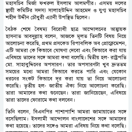
মহাসচিব মির্জা ফখরুল ইসলাম আলমগীর। এসময় দলের
স্থায়ী কমিটির সদস্য সালাহউদ্দিন আহমেদ ও যুগ্ম মহাসচিব
শহীদ উদ্দীন চৌধুরী এ্যানী উপস্থিত ছিলেন।
বৈঠক শেষে বৈষম্য বিরোধী ছাত্র আন্দোলনের আহ্বায়ক
হাসনাত আবদুল্লাহ বলেন, আজকে মূলত তিনটি বিষয় নিয়ে
আলোচনা করেছি, প্রথম প্রসকেড রিপাবলিক অব প্রোক্লেমেশন,
এটি আমরা কে কিভাবে ঘোষণা দেবো এবং কিভাবে করা যায়
এবিষয়ে তাদের সঙ্গে আমরা কথা বলেছি। দ্বিতীয় হল- রাষ্ট্রপতি
মো. সাহাবুদ্দিনের অপসারণ। তার অপসারণটা খুব দ্রুততম
সময়ের মধ্যে আমরা কিভাবে করতে পারি এবং যেকোন
ধরনের সংকট কিভাবে দূর করা যায় তা নিয়ে আলোচনা
করেছি। তৃতীয় হল- জাতীয় ঐক্য নিয়ে আলোচনা করেছি।
তারা আমাদের কথা শুনেছেন। তারা জানিয়েছেন, এবিষয়ে
তারা তাদের ফোরামে কথা বলবেন।
তিনি বলেন, বিএনপির পাশাপাশি আমরা জামায়াতের সঙ্গে
বসেছিলাম। ইসলামী আন্দোলন বাংলাদেশের সঙ্গে আমাদের
কথা হয়েছে। তাদের সঙ্গেও আমরা এবিষয় নিয়ে কথা বলেছি।