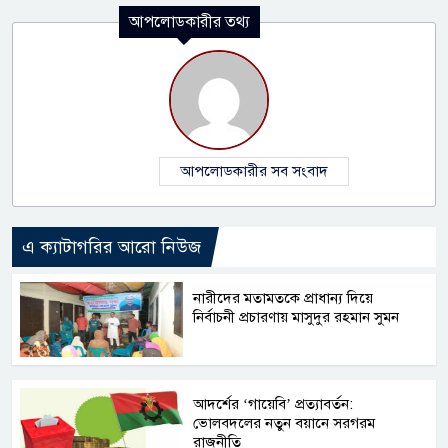
আপলোডকারীর তথ্য
আপলোডকারীর সব সংবাদ
এ ক্যাটাগরির আরো নিউজ
নারীদের মতামতকে প্রাধান্য দিয়ে
নির্বাচনী প্রচারণায় মাসুদুর রহমান সুমন
আদর্শের ‘গায়েবি’ প্রত্যাবর্তন:
ভোলবদলের নতুন বয়ানে সরগরম
রাজনীতি