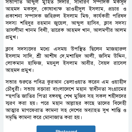
সভাপতি আব্দুল মুহিত দিদার, সাধারণ সম্পাদক মকসুদ
আহমদ মকসুদ, কোষাধ্যক্ষ তাওহীদুল ইসলাম, প্রচার ও
প্রকাশনা সম্পাদক জহিরুল ইসলাম মিশু, কার্যকরী পরিষদ
সদস্য শহিদুর রহমান জুয়েল, আব্দুল হাসিব, ক্লাব সদস্য
তাসলীমা খানম বিথী, তারেক আহমদ খান, আলমগীর আলম
প্রমুখ।
ক্লাব সদস্যদের মধ্যে এসময় উপস্থিত ছিলেন মাজহারুল
ইসলাম সাদি, শ্রী আশীষ দে,মশাহিদ আলী, জসিম উদ্দিন,
লোকমান হাফিজ, ময়নুল ইসলাম আবীর, সৈয়দ রাসেল
আহমদ প্রমুখ।
সভার শুরুতে পবিত্র কুরআন তেলাওয়াত করেন এম ওয়াহীদ
চৌধুরী। সভায় বক্তারা বাংলাদেশে মহান স্বাধীনতা সংগ্রামের
স্হপতি জাতির পিতা বঙ্গবন্ধু শেখ মুজিব সহ সকল শহীদদের
স্মরণ করা হয়। পরে মহান আল্লাহর কাছে তাদের বিদেহী
আত্মার মাগফেরাত কামনা সহ দেশের অব্যাহত সুখ শান্তি ও
সমৃদ্ধি কামনা করে মোনাজাত করা হয়।
Photocard