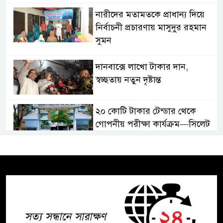
নারীদের মতামতকে প্রাধান্য দিয়ে
নির্বাচনী প্রচারণায় মাসুদুর রহমান
সুমন
দানবাক্সে লাখো টাকার দান,
স্বচ্ছতায় নতুন দৃষ্টান্ত
২০ কোটি টাকার টেন্ডার থেকে
গোপনীয় পরীক্ষা কার্যক্রম—সিলেট
শিক্ষা বোর্ডে একের পর এক
অভিযোগ, তদন্তের দাবি !
সিলেটে চিকিৎসকের কিশোর ছেলের
ঝুলন্ত মরদেহ উদ্ধার
শতাব্দী রায়ের বাড়িতে বিদ্রোহীদের