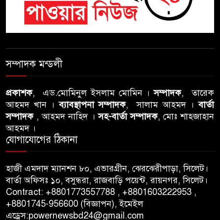
বৈঠক, পশ্চিমবঙ্গে তৃনমূলে ভাঙনের
ইঙ্গিত !
বিএনপি নেতার ওপর হামলার
ঘটনায় সিলেট মহানগর বিএনপির
সম্পাদক মন্ডলী
তীব্র নিন্দা ও প্রতিবাদ
প্রকাশক
, এড.মোমিনুল ইসলাম মোমিন ।
সম্পাদক
, তারেক
আবু তালহা চৌধুরী দ্বিতীয় বারের
আহমদ খান ।
ব্যাবস্থাপনা সম্পাদক
, সালাম আহমদ ।
বার্তা
মত টাওয়ার হ‍্যামলেটস কাউন্সিলের
সম্পাদক
, আহমদ নাহিদ ।
সহ-বার্তা সম্পাদক
, মোঃ শাহজাহান
কাউন্সিলার নির্বাচিত
আহমদ ।
যোগাযোগের ঠিকানা
পাস কার্ড ইস্যুতে অনিয়ম ও
গণবিজ্ঞপ্তি নিয়ে সিলেট অনলাইন
হাজী এমদাদ ম্যানশন ৮০, এভারগ্রীন, ঝেরঝেরীপাড়া, সিলেট।
প্রেসক্লাবে বিশ্ব মুক্ত গণমাধ্যম দিবসে
বার্তা অফিসঃ ১০, বসুন্ধরা, রাজবাড়ি পয়েন্ট, রায়নগর, সিলেট।
সমালোচনা
Contract: +8801773557788 , +8801603222953 ,
+8801745-956600 (বিজ্ঞাপন), ইমেইল
এড্রেস:powernewsbd24@gmail.com
সিলেটে ব্যাডমিন্টন তারকাদের