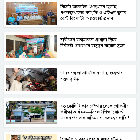
সিলেট অনলাইন প্রেসক্লাবে জুলাই
গণঅভ্যুত্থানের বর্ষপূর্তি ও এটিএম তুরাব
বেস্ট রিপোর্টিং অ্যাওয়ার্ড প্রদান
নারীদের মতামতকে প্রাধান্য দিয়ে
নির্বাচনী প্রচারণায় মাসুদুর রহমান সুমন
দানবাক্সে লাখো টাকার দান, স্বচ্ছতায়
নতুন দৃষ্টান্ত
২০ কোটি টাকার টেন্ডার থেকে গোপনীয়
পরীক্ষা কার্যক্রম—সিলেট শিক্ষা বোর্ডে
একের পর এক অভিযোগ, তদন্তের দাবি !
বিএনপি নেতার ওপর হামলার ঘটনায়