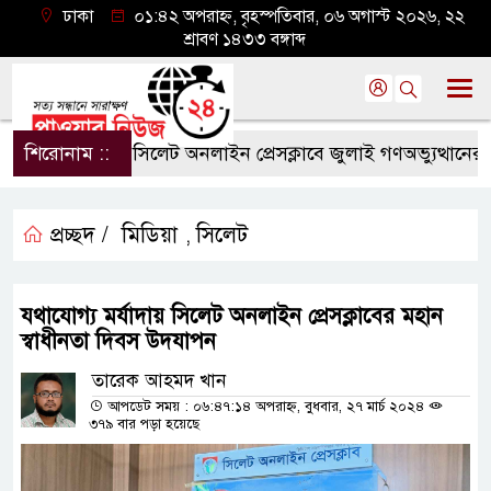
ঢাকা
০১:৪২ অপরাহ্ন, বৃহস্পতিবার, ০৬ অগাস্ট ২০২৬, ২২
শ্রাবণ ১৪৩৩ বঙ্গাব্দ
শিরোনাম ::
সিলেট অনলাইন প্রেসক্লাবে জুলাই গণঅভ্যুত্থানের বর্ষপূ
প্রচ্ছদ /
মিডিয়া
সিলেট
,
যথাযোগ্য মর্যাদায় সিলেট অনলাইন প্রেসক্লাবের মহান
স্বাধীনতা দিবস উদযাপন
তারেক আহমদ খান
আপডেট সময় : ০৬:৪৭:১৪ অপরাহ্ন, বুধবার, ২৭ মার্চ ২০২৪
৩৭৯ বার পড়া হয়েছে