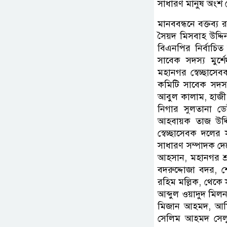
সাধারণ মানুষ অংশ 
মানববন্ধনে বক্তব্
সৈয়দ মিসবাহ উদ্দ
বিএনপির নির্বাচি
সাবেক সদস্য মুর
মহানগর স্বেচ্ছা
কমিটি সাবেক সদস্য
আবুল কালাম, হাজী
নিগার সুলতানা ড
আহবায়ক তাজ উদ্দি
স্বেচ্ছাসেবক দল
সাধারণ সম্পাদক দে
আহসান, মহানগর শ্
বদরুদ্দোজা বদর, শ
রহিম মল্লিক, থেক
আব্দুল ওয়াদুদ মিল
মিজান আহমদ, আমিন
সেলিম আহমদ সেলু