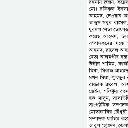
রহমান রুজন, কয়েস
মোঃ রফিকুল ইসলাম
আহমদ, দেওয়ান আর
আব্দুস সবুর রাসে
যুবদল নেতা তোফাজ
কয়েছ আহমদ, উসমা
সম্পাদকদের মধ্য
আহমদ, রাসেল আহমদ
নেতা আলমগীর বক্স
উদ্দীন শামিম, ক
মিয়া, মিরাজ আহমদ
মখন মিয়া, লুৎফুর 
রাজ্জাক রুবেল, আ
জেইন, শফিকুর রহমা
হক মাসুম, সালাউদ
সাংগঠনিক সম্পাদ
মোতাক্কাবির চৌধুর
সম্পাদক ফাহিম রহম
আবুল হোসেন, জেল