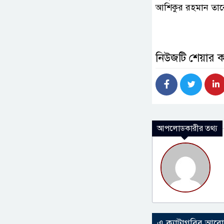
আশিকুর রহমান তারে
নিউজটি শেয়ার 
আপলোডকারীর তথ্য
এ ক্যাটাগরির আর