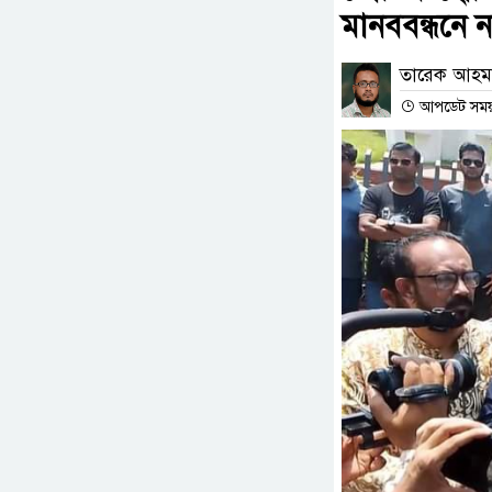
মানববন্ধনে 
তারেক আহম
আপডেট সময় :