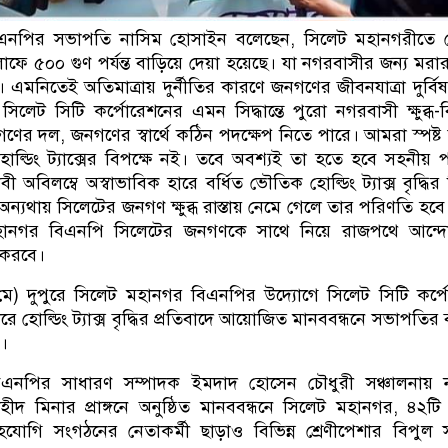
এনপির সভাপতি নাসিম হোসাইন বলেছেন, সিলেট মহানগরীতে হো
লাফে ৫০০ গুণ পর্যন্ত বাড়িয়ে দেয়া হয়েছে। যা নগরবাসীর জন্য মর
 এমনিতেই অতিমাত্রায় দুর্নীতির কারণে জনগণের জীবনযাত্রা দুর্বি
েট সিটি কর্পোরেশনের এমন সিদ্ধান্তে পুরো নগরবাসী ক্ষুব্ধ-বিক্
র দল, জনগণের স্বার্থে কঠিন পদক্ষেপ নিতে পারে। আমরা স্পষ্ট
্ডিং ট্যাক্সের বিপক্ষে নই। তবে অবশ্যই তা হতে হবে সহনীয় পর
বিলম্বে অস্বাভাবিক হারে বর্ধিত ভৌতিক হোল্ডিং ট্যাক্স বৃদ্ধির সিদ
্যথায় সিলেটের জনগণ ক্ষুব্ধ রাস্তায় নেমে গেলে তার পরিণতি হবে অ
হানগর বিএনপি সিলেটের জনগণকে সাথে নিয়ে রাজপথে আন্দ
 করবে।
মে) দুপুরে সিলেট মহানগর বিএনপির উদ্যোগে সিলেট সিটি কর্
ারে হোল্ডিং ট্যাক্স বৃদ্ধির প্রতিবাদে আয়োজিত মানববন্ধনে সভাপতির ব
।
এনপির সাধারণ সম্পাদক ইমদাদ হোসেন চৌধুরী সঞ্চালনায় 
ীয় শহীদ মিনার প্রাঙ্গনে অনুষ্ঠিত মানববন্ধনে সিলেট মহানগর, ৪২টি 
যোগি সংগঠনের নেতাকর্মী ছাড়াও বিভিন্ন শ্রেণীপেশার বিপুল 