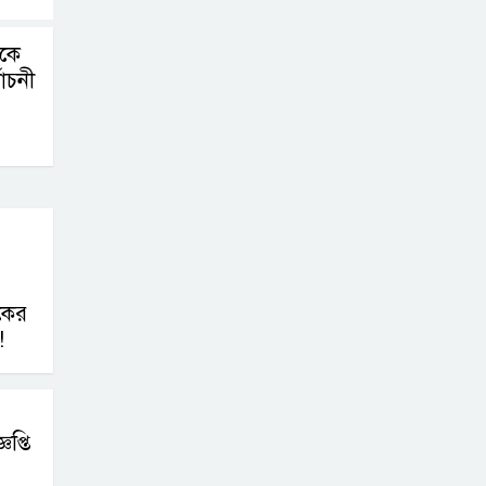
কে
বাচনী
একের
!
প্তি