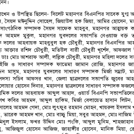
নেন।
য রাখেন ও উপস্থিত ছিলেন- সিলেট মহানগর বিএনপির সাবেক যুগ্ম আ
িন, সৈয়দ মঈনুদ্দিন সোহেল, জিয়াউল হক জিয়া, আমির হোসেন, 
ত সাংগঠনিক সম্পাদক সৈয়দ সাফেক মাহবুব, মহানগর আহ্বায়ক 
্শেদ আহমদ মুকুল, মহানগর যুবদলের সভাপতি নেওয়াজ বক্ত ত
সেবক দলের আহবায়ক মাহবুবুল হক চৌধুরী, মহানগর বিএনপির আ
 আক্তার রশিদ চৌধুরী, মতিউল বারী চৌধুরী খূর্শেদ, আফজাল উ
 ডাঃ মোঃ আশরাফ আলী, লল্লিক চৌধুরী, মহানগর মহিলা দলের 
েইজি ও সাধারণ সম্পাদক ফাতেমা জামান রোজি, মহানগর জা
ন মাসুম, মহানগর যুবদলের সাধারণ সম্পাদক মির্জা সম্রাট, 
ের সদস্য সচিব আফসর খান, জেলা ছাত্রদলের সভাপতি জুবের আ
লোয়ার হোসেন দিনার, মহানগর ছাত্রদলের সাধারণ সম্পাদক ফজলে 
রমিক দলের আহবায়ক আব্দুল আহাদ, ওয়ার্ড বিএনপি সভাপতিদের
েখ কবির আহমদ, আব্দুল হাকিম, মির্জা বেলায়েত হাসান লিটন, 
ে সালেহ আহমদ গেদা, মোঃ লুৎফুর রহমান মোহন, খায়রুল ইসলাম 
ন, তারেক আহমদ খান, মোঃ বাচ্চু মিয়া, সবুর আহমদ, মোঃ নাজিম উ
ুল ইসলাম, ফখর উদ্দিন মোঃ পংকি, আব্দুল মুনিম, শাহজাহান
, আজিজুল হোসেন আজিজ, জাহাঙ্গীর হোসেন, মানিক মিয়া, র