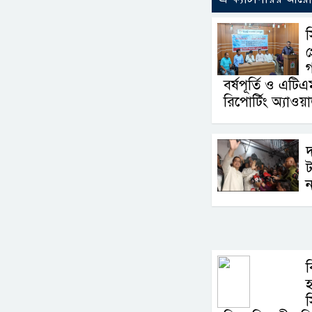
প
গ
বর্ষপূর্তি ও এটিএ
রিপোর্টিং অ্যাওয়ার
দ
ট
ন