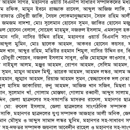
 আহমদ সাগর, মহানগর ওয়ার্ড বিএনপি সাধারণ সম্পাদকদের মধ্
 রফিক, মামুন ইবনে রাজ্জাক রাসেল, আব্দুল আজিজ লাকি, সা
াফাত চৌধুরী জাকি, সৈয়দ লোকমানুজ্জামান, সৈয়দ রহিম আলী 
ল, জমজম বাদশা, মোঃ সুলেমান হোসেন সুমন, জাকির হোসেন মজ
্জল হোসেন বেলাল, সোহেল মাহমুদ, নজরুল ইসলাম, এমদাদুল হক 
ন গনি, নাসির উদ্দিন রহিম, মহানগর ওয়ার্ড বিএনপি সাং
ে আব্দুল মুমিন, মোঃ ছালেক আহমদ, আকবর হোসেন কয়সর, 
 খান, আব্দুর রহিম, মতিউর রহমান শিমুল, নাসির উদ্দিন রব, 
 চৌধুরী শোয়েব, নজরুল ইসলাম সাবুল, ওজি মোহাম্মদ কাওসার,
াজী নাইমুল আলম, মঞ্জুর আহমদ, রোপন আহমদ, সেলিম আহমদ, ম
 সুমন, মামুন আহমদ মিন্টু, তারেক আহমদ, আহমদ লস্কর, আলম
রহমান, জুম্মান আহমদ, রিয়াজ আহমদ সুমন, স্বেচ্ছাসেবক দল নেতা
ব্দুল হাসিম জাকারিয়া, রুনু আহমদ, আজিজ খান সজিব, মিছবা
ন, সুলেমান খাঁ, গোলাম মোস্তফা, গোলাম রব্বানী, আব্দুস সালাম,
্দিন, জেলা ছাত্রদলের সহ-সভাপতি মাসরুর রাসেল, মহানগর ছাত
ক মো: রুবেল ইসলাম, জেলা ছাত্রদলের সাংগঠনিক সম্পাদক আ
ী সাকি, মহানগর ছাত্রদলের যুগ্ম সম্পাদক আজহার আলী অনিক, জেলা
ান মৌসুম ও আব্দুস সামাদ লস্কর মুনিম, মহানগর সহ-সাধারণ স
া সহ-দফতর সম্পাদক জয়নাল আবেদীন রাহেল ও মহানগর সহ-সাং