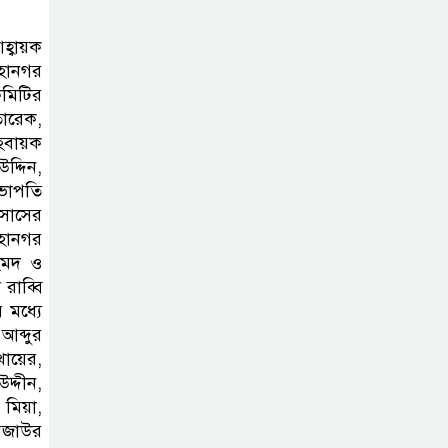
মহানগর বিএনপির তীব্র নিন্দা ও
প্রতিবাদ
হ্বায়ক
মহানগর
কমিটির
আবু তালহা চৌধুরী
ারেক,
দ্বিতীয় বারের মত
হবায়ক
টাওয়ার হ‍্যামলেটস
দ্দিন,
কাউন্সিলের কাউন্সিলার নির্বাচিত
সভাপতি
সাসের
পাস কার্ড ইস্যুতে
মহানগর
হমদ ও
অনিয়ম ও
রাব্বি
গণবিজ্ঞপ্তি নিয়ে
 মধ্যে
সিলেট অনলাইন প্রেসক্লাবে বিশ্ব মুক্ত
আব্দুর
গণমাধ্যম দিবসে সমালোচনা
খায়ের,
দ্দীন,
সিলেটে ব্যাডমিন্টন
 মিয়া,
তারকাদের সংবর্ধনা,
েজাউর