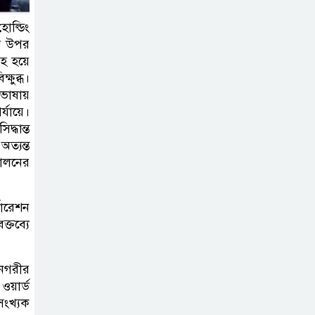
কার্যক্রম—সিলেট শিক্ষা বোর্ডে একের
ল্ডিং
পর এক অভিযোগ, তদন্তের দাবি !
ার উপর
ষহ হয়ে
সিলেটে
ষুব্ধ।
চিকিৎসকের
 ভাষায়
কিশোর ছেলের
্যায়ে।
্ধান্ত
ঝুলন্ত মরদেহ উদ্ধার
ত্যন্ত
োলনের
শতাব্দী রায়ের
বাড়িতে বিদ্রোহীদের
বৈঠক, পশ্চিমবঙ্গে
পোরেশন
ক্তব্যে
তৃনমূলে ভাঙনের ইঙ্গিত !
বিএনপি নেতার
নগরীর
ওপর হামলার
ওয়ার্ড
সংখ্যক
ঘটনায় সিলেট