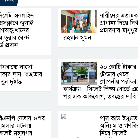
সিলেট অনলাইন
নারীদের মতামত
্রেসক্লাবে জুলাই
প্রাধান্য দিয়ে নির্
ণঅভ্যুত্থানের
প্রচারণায় মাসুদুর
ম তুরাব বেস্ট
রহমান সুমন
্ড প্রদান
ানবাক্সে লাখো
২০ কোটি টাকার
াকার দান, স্বচ্ছতায়
টেন্ডার থেকে
তুন দৃষ্টান্ত
গোপনীয় পরীক্ষা
কার্যক্রম—সিলেট শিক্ষা বোর্ডে 
পর এক অভিযোগ, তদন্তের দাবি 
বিএনপি নেতার ওপর
পাস কার্ড ইস্যুতে
হামলার ঘটনায়
অনিয়ম ও গণবিজ্ঞ
সিলেট মহানগর
নিয়ে সিলেট