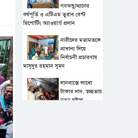
গণঅভ্যুত্থানের
বর্ষপূর্তি ও এটিএম তুরাব বেস্ট
রিপোর্টিং অ্যাওয়ার্ড প্রদান
নারীদের মতামতকে
প্রাধান্য দিয়ে
নির্বাচনী প্রচারণায়
মাসুদুর রহমান সুমন
দানবাক্সে লাখো
টাকার দান, স্বচ্ছতায়
নতুন দৃষ্টান্ত
২০ কোটি টাকার
টেন্ডার থেকে
গোপনীয় পরীক্ষা