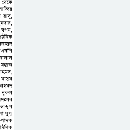
য থেকে
সাফল্যের আড়ালে
ব্বির
উঠে এলো অবহেলার গল্প !
রাসু,
ুমদার,
স্বপন,
গঠনিক
ফরহাদ
বিএনপি
 জালাল
ন্তাজ
 আহমদ,
 মাসুম
 আহমদ
 নুরুল
্রদলের
ব্দুল
 যুগ্ম
ম্পাদক
গঠনিক