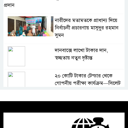
প্রদান
নারীদের মতামতকে প্রাধান্য দিয়ে
নির্বাচনী প্রচারণায় মাসুদুর রহমান
সুমন
দানবাক্সে লাখো টাকার দান,
স্বচ্ছতায় নতুন দৃষ্টান্ত
২০ কোটি টাকার টেন্ডার থেকে
গোপনীয় পরীক্ষা কার্যক্রম—সিলেট
শিক্ষা বোর্ডে একের পর এক
অভিযোগ, তদন্তের দাবি !
সিলেটে চিকিৎসকের কিশোর ছেলের
ঝুলন্ত মরদেহ উদ্ধার