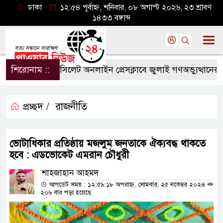
ঢাকা
১২:৫৪ পূর্বাহ্ন, শনিবার, ০৮ অগাস্ট ২০২৬, ২৩ শ্রাবণ
১৪৩৩ বঙ্গাব্দ
শিরোনাম ::
সিলেট অনলাইন প্রেসক্লাবে জুলাই গণঅভ্যুত্থানের বর্ষপূ
প্রচ্ছদ /
রাজনীতি
ভোটাধিকার প্রতিষ্ঠায় মজলুম জনতাকে ঐক্যবদ্ধ থাকতে
হবে : এডভোকেট এমরান চৌধুরী
শাহজাহান আহমদ
আপডেট সময় : ১২:৫৯:১৮ অপরাহ্ন, সোমবার, ২৫ নভেম্বর ২০২৪
২০৬ বার পড়া হয়েছে