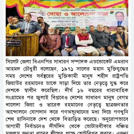
সিলেট জেলা বিএনপির সাধারণ সম্পাদক এডভোকেট এমরান
আহমদ চৌধুরী বলেছেন, ১৯৭১ সালের মহান মুক্তিযুদ্ধের
সময় দেশের সর্বস্থরের মুক্তিকামী মানুষ শহীদ রাষ্ট্রপতি
জিয়াউর রহমানের ডাকে সাড়া দিয়ে তার নেতৃত্বে যুদ্ধ করে
দেশকে স্বাধীন করেছিল। দীর্ঘ ১৬ বছরের ধারাবাহিক
সংগ্রামের পর জুলাই বিপ্লবেও দেশের সাধারণ মানুষ বেগম
খালেদা জিয়া ও তারেক রহমানের নেতৃত্বে ছাত্রজনতার
আন্দোলনে যোগদান করে গণঅভ্যূত্থানের মধ্য দিয়ে গণখুনি
শেথ হাসিনাকে দেশ থেকে বিতাড়িত করেছে। অনুরোপভাবে
আগামী নির্বাচনেও দীর্ঘদিন থেকে ভোটারধীকার বঞ্চিত
মজলুম জনতা ধানের শীষের পক্ষে ভোটবিপ্লব করবে। এজন্য