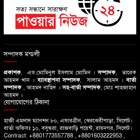
শতাব্দী রায়ের বাড়িতে বিদ্রোহীদের
বৈঠক, পশ্চিমবঙ্গে তৃনমূলে ভাঙনের
ইঙ্গিত !
বিএনপি নেতার ওপর হামলার
ঘটনায় সিলেট মহানগর বিএনপির
সম্পাদক মন্ডলী
তীব্র নিন্দা ও প্রতিবাদ
প্রকাশক
, এড.মোমিনুল ইসলাম মোমিন ।
সম্পাদক
, তারেক
আবু তালহা চৌধুরী দ্বিতীয় বারের
আহমদ খান ।
ব্যাবস্থাপনা সম্পাদক
, সালাম আহমদ ।
বার্তা
মত টাওয়ার হ‍্যামলেটস কাউন্সিলের
সম্পাদক
, আহমদ নাহিদ ।
সহ-বার্তা সম্পাদক
, মোঃ শাহজাহান
কাউন্সিলার নির্বাচিত
আহমদ ।
যোগাযোগের ঠিকানা
পাস কার্ড ইস্যুতে অনিয়ম ও
গণবিজ্ঞপ্তি নিয়ে সিলেট অনলাইন
হাজী এমদাদ ম্যানশন ৮০, এভারগ্রীন, ঝেরঝেরীপাড়া, সিলেট।
প্রেসক্লাবে বিশ্ব মুক্ত গণমাধ্যম দিবসে
বার্তা অফিসঃ ১০, বসুন্ধরা, রাজবাড়ি পয়েন্ট, রায়নগর, সিলেট।
সমালোচনা
Contract: +8801773557788 , +8801603222953 ,