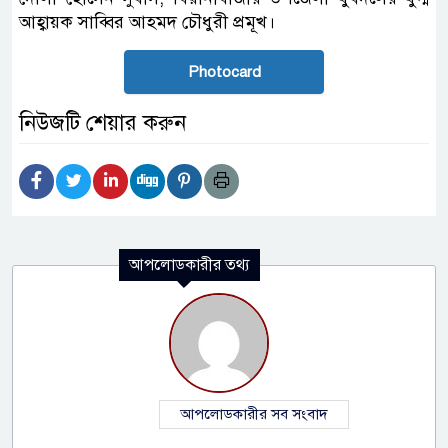
আহ্বায়ক সাব্বির আহমদ চৌধুরী প্রমূখ।
Photocard
নিউজটি শেয়ার করুন
আপলোডকারীর তথ্য
আপলোডকারীর সব সংবাদ