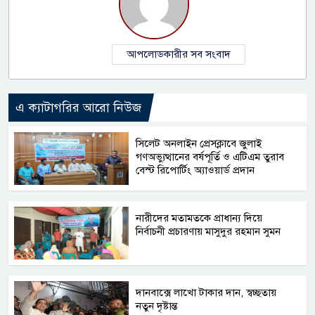
আপলোডকারীর সব সংবাদ
এ ক্যাটাগরির আরো নিউজ
সিলেট অনলাইন প্রেসক্লাবে জুলাই
গণঅভ্যুত্থানের বর্ষপূর্তি ও এটিএম তুরাব
বেস্ট রিপোর্টিং অ্যাওয়ার্ড প্রদান
নারীদের মতামতকে প্রাধান্য দিয়ে
নির্বাচনী প্রচারণায় মাসুদুর রহমান সুমন
দানবাক্সে লাখো টাকার দান, স্বচ্ছতায়
নতুন দৃষ্টান্ত