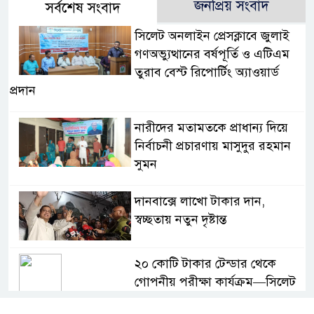
জনপ্রিয় সংবাদ
সর্বশেষ সংবাদ
সিলেট অনলাইন প্রেসক্লাবে জুলাই
গণঅভ্যুত্থানের বর্ষপূর্তি ও এটিএম
তুরাব বেস্ট রিপোর্টিং অ্যাওয়ার্ড
প্রদান
নারীদের মতামতকে প্রাধান্য দিয়ে
নির্বাচনী প্রচারণায় মাসুদুর রহমান
সুমন
দানবাক্সে লাখো টাকার দান,
স্বচ্ছতায় নতুন দৃষ্টান্ত
২০ কোটি টাকার টেন্ডার থেকে
গোপনীয় পরীক্ষা কার্যক্রম—সিলেট
শিক্ষা বোর্ডে একের পর এক