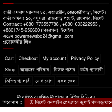
পাস কার্ড ইস্যুতে অনিয়ম ও
গণবিজ্ঞপ্তি নিয়ে সিলেট অনলাইন
হাজী এমদাদ ম্যানশন ৮০, এভারগ্রীন, ঝেরঝেরীপাড়া, সিলেট।
প্রেসক্লাবে বিশ্ব মুক্ত গণমাধ্যম দিবসে
বার্তা অফিসঃ ১০, বসুন্ধরা, রাজবাড়ি পয়েন্ট, রায়নগর, সিলেট।
সমালোচনা
Contract: +8801773557788 , +8801603222953 ,
+8801745-956600 (বিজ্ঞাপন), ইমেইল
এড্রেস:powernewsbd24@gmail.com
সিলেটে ব্যাডমিন্টন তারকাদের
প্রয়োজনীয় লিঙ্ক
সংবর্ধনা, সাফল্যের আড়ালে উঠে
এলো অবহেলার গল্প !
Cart
Checkout
My account
Privacy Policy
Shop
আমাদের পরিবার
নিউজ পাঠান
ফটো গ্যালারী
ভিডিও গ্যালারী
যোগাযোগ
সকল জেলা
© সর্বস্বত্ব সংরক্ষিত © পাওয়ার নিউজ বিডি ২৪
শিরোনাম ::
সিলেট অনলাইন প্রেসক্লাবে জুলাই গণঅভ্যুত্থানের বর্
কারিগরি সহযোগিতায়ঃ
WEB DESIGN BD