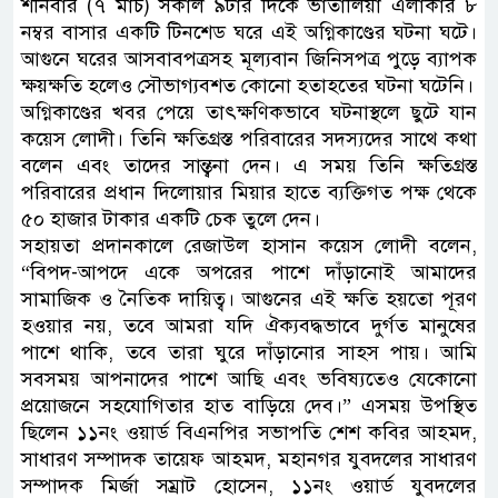
শনিবার (৭ মার্চ) সকাল ৯টার দিকে ভাতালিয়া এলাকার ৮
নম্বর বাসার একটি টিনশেড ঘরে এই অগ্নিকাণ্ডের ঘটনা ঘটে।
আগুনে ঘরের আসবাবপত্রসহ মূল্যবান জিনিসপত্র পুড়ে ব্যাপক
ক্ষয়ক্ষতি হলেও সৌভাগ্যবশত কোনো হতাহতের ঘটনা ঘটেনি।
অগ্নিকাণ্ডের খবর পেয়ে তাৎক্ষণিকভাবে ঘটনাস্থলে ছুটে যান
কয়েস লোদী। তিনি ক্ষতিগ্রস্ত পরিবারের সদস্যদের সাথে কথা
বলেন এবং তাদের সান্ত্বনা দেন। এ সময় তিনি ক্ষতিগ্রস্ত
পরিবারের প্রধান দিলোয়ার মিয়ার হাতে ব্যক্তিগত পক্ষ থেকে
৫০ হাজার টাকার একটি চেক তুলে দেন।
সহায়তা প্রদানকালে রেজাউল হাসান কয়েস লোদী বলেন,
“বিপদ-আপদে একে অপরের পাশে দাঁড়ানোই আমাদের
সামাজিক ও নৈতিক দায়িত্ব। আগুনের এই ক্ষতি হয়তো পূরণ
হওয়ার নয়, তবে আমরা যদি ঐক্যবদ্ধভাবে দুর্গত মানুষের
পাশে থাকি, তবে তারা ঘুরে দাঁড়ানোর সাহস পায়। আমি
সবসময় আপনাদের পাশে আছি এবং ভবিষ্যতেও যেকোনো
প্রয়োজনে সহযোগিতার হাত বাড়িয়ে দেব।” এসময় উপস্থিত
ছিলেন ১১নং ওয়ার্ড বিএনপির সভাপতি শেশ কবির আহমদ,
সাধারণ সম্পাদক তায়েফ আহমদ, মহানগর যুবদলের সাধারণ
সম্পাদক মির্জা সম্রাট হোসেন, ১১নং ওয়ার্ড যুবদলের