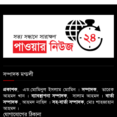
অভিযোগ, তদন্তের দাবি !
সিলেটে চিকিৎসকের কিশোর ছেলের
ঝুলন্ত মরদেহ উদ্ধার
শতাব্দী রায়ের বাড়িতে বিদ্রোহীদের
বৈঠক, পশ্চিমবঙ্গে তৃনমূলে ভাঙনের
ইঙ্গিত !
বিএনপি নেতার ওপর হামলার
ঘটনায় সিলেট মহানগর বিএনপির
সম্পাদক মন্ডলী
তীব্র নিন্দা ও প্রতিবাদ
প্রকাশক
, এড.মোমিনুল ইসলাম মোমিন ।
সম্পাদক
, তারেক
আবু তালহা চৌধুরী দ্বিতীয় বারের
আহমদ খান ।
ব্যাবস্থাপনা সম্পাদক
, সালাম আহমদ ।
বার্তা
মত টাওয়ার হ‍্যামলেটস কাউন্সিলের
সম্পাদক
, আহমদ নাহিদ ।
সহ-বার্তা সম্পাদক
, মোঃ শাহজাহান
কাউন্সিলার নির্বাচিত
আহমদ ।
যোগাযোগের ঠিকানা