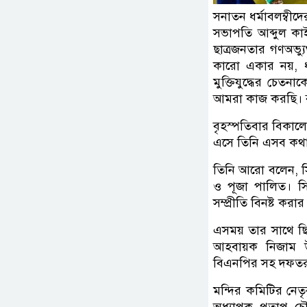
সনাতন ধর্মাবলম্বীদ
সভাপতি আব্দুল কাই
ছাত্রজনতার গণঅভ্যুত
কারো একার নয়, ধর
মুক্তিযুদ্ধের চেত
আমরা কাজ করছি। বাংল
বৃহস্পতিবার বিকালে জ
এসে তিনি এসব কথ
তিনি আরো বলেন, সি
ও পূজা পালিত। সিল
সম্প্রীতি বিনষ্ট কর
এসময় তার সাথে ছি
আহবায়ক নিজাম উদ
বিএনপির সহ দফতর 
মন্দির কমিটির নেতৃব