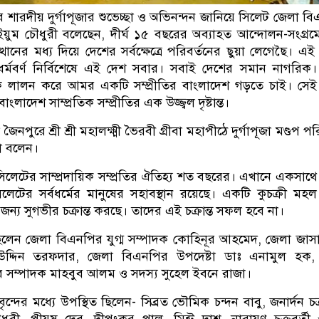
ের শারদীয় দুর্গাপূজার শুভেচ্ছা ও অভিনন্দন জানিয়ে সিলেট জেলা ব
য়ুম চৌধুরী বলেছেন, দীর্ঘ ১৫ বছরের অব্যাহত আন্দোলন-সংগ্র
্থানের মধ্য দিয়ে দেশের সর্বক্ষেত্রে পরিবর্তনের ছুয়া লেগেছৈ। এই
্মবর্ণ নির্বিশেষে এই দেশ সবার। সবাই দেশের সমান নাগরিক
নাকে লালন করে আমর একটি সম্প্রীতির বাংলাদেশ গড়তে চাই। সেই ল
াদেশ সাম্প্রতিক সম্প্রীতির এক উজ্জ্বল দৃষ্টান্ত।
ৈনপুরে শ্রী শ্রী মহালক্ষ্মী ভৈরবী গ্রীবা মহাপীঠে দুর্গাপূজা মণ্ডপ পর
া বলেন।
লেটের সাম্প্রদায়িক সম্প্রতির ঐতিহ্য শত বছরের। এখানে একসাথ
েটের সর্বধর্মের মানুষের সহাবস্থান রয়েছে। একটি কুচক্রী মহল 
ার জন্য সুগভীর চক্রান্ত করছে। তাদের এই চক্রান্ত সফল হবে না।
লেন জেলা বিএনপির যুগ্ম সম্পাদক কোহিনূর আহমেদ, জেলা জা
্দিন তরফদার, জেলা বিএনপির উপদেষ্টা ডাঃ এনামুল হক,
সম্পাদক মাহবুব আলম ও সদস্য সুহেল ইবনে রাজা।
ৃন্দের মধ্যে উপস্থিত ছিলেন- সিব্রত ভৌমিক চন্দন বাবু, জনার্দন চক্