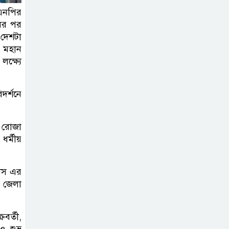
কার্যক্রম—সিলেট শিক্ষা বোর্ডে একের
িএনপির
পর এক অভিযোগ, তদন্তের দাবি !
মের পর
 দেশটা
। মহান
সিলেটে
ক্ষ্যে
চিকিৎসকের
কিশোর ছেলের
ঝুলন্ত মরদেহ উদ্ধার
িদর্শনে
শতাব্দী রায়ের
ে রোজা
বাড়িতে বিদ্রোহীদের
ধর্মীয়
বৈঠক, পশ্চিমবঙ্গে
তৃনমূলে ভাঙনের ইঙ্গিত !
সাস এর
 জেলা
বিএনপি নেতার
ওপর হামলার
রবর্তী,
ঘটনায় সিলেট