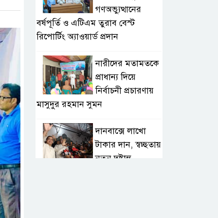
গণঅভ্যুত্থানের
বর্ষপূর্তি ও এটিএম তুরাব বেস্ট
রিপোর্টিং অ্যাওয়ার্ড প্রদান
নারীদের মতামতকে
প্রাধান্য দিয়ে
নির্বাচনী প্রচারণায়
মাসুদুর রহমান সুমন
দানবাক্সে লাখো
টাকার দান, স্বচ্ছতায়
নতুন দৃষ্টান্ত
২০ কোটি টাকার
টেন্ডার থেকে
গোপনীয় পরীক্ষা