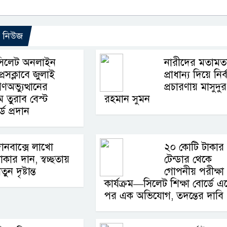
ো নিউজ
সিলেট অনলাইন
নারীদের মতামত
্রেসক্লাবে জুলাই
প্রাধান্য দিয়ে নির্
ণঅভ্যুত্থানের
প্রচারণায় মাসুদুর
ম তুরাব বেস্ট
রহমান সুমন
্ড প্রদান
ানবাক্সে লাখো
২০ কোটি টাকার
াকার দান, স্বচ্ছতায়
টেন্ডার থেকে
তুন দৃষ্টান্ত
গোপনীয় পরীক্ষা
কার্যক্রম—সিলেট শিক্ষা বোর্ডে 
পর এক অভিযোগ, তদন্তের দাবি 