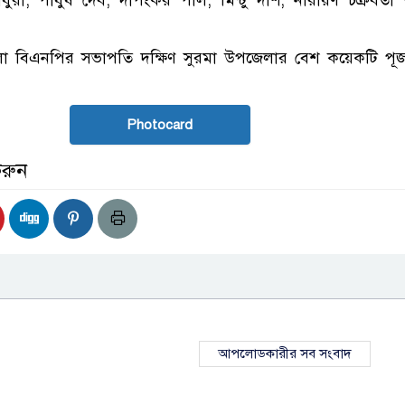
ধুরী, পীযুষ দেব, দীপংকর পাল, মিন্টু দাশ, নারায়ণ চক্রবর্তী ও
জেলা বিএনপির সভাপতি দক্ষিণ সুরমা উপজেলার বেশ কয়েকটি পূজ
Photocard
করুন
আপলোডকারীর সব সংবাদ