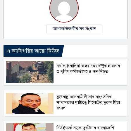
আপলোডকারীর সব সংবাদ
এ ক্যাটাগরির আরো নিউজ
নর্থ ক্যারোলিনা অঙ্গরাজ্যে বন্দুক হামলায়
৩ পুলিশ কর্মকর্তাসহ ৪ জন নিহত
যুক্তরাষ্ট্র আওয়ামীলীগের সাংগঠনিক
সম্পাদকের দায়িত্বে সিলেটের দুরুদ মিয়া
রনেল
নিউইয়র্কে সড়ক দুর্ঘটনায় বাংলাদেশি