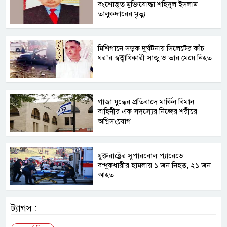
বংশোদ্ভূত মুক্তিযোদ্ধা শহিদুল ইসলাম
তালুকদারের মৃত্যু
মিশিগানে সড়ক দুর্ঘটনায় সিলেটের কাঁচ
ঘর’র স্বত্বাধিকারী সাজু ও তার মেয়ে নিহত
গাজা যুদ্ধের প্রতিবাদে মার্কিন বিমান
বাহিনীর এক সদস্যের নিজের শরীরে
অগ্নিসংযোগ
যুক্তরাষ্ট্রের সুপারবোল প্যারেডে
বন্দুকধারীর হামলায় ১ জন নিহত, ২১ জন
আহত
ট্যাগস :