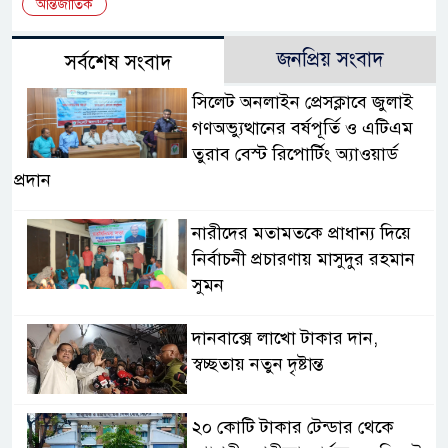
আন্তর্জাতিক
জনপ্রিয় সংবাদ
সর্বশেষ সংবাদ
সিলেট অনলাইন প্রেসক্লাবে জুলাই
গণঅভ্যুত্থানের বর্ষপূর্তি ও এটিএম
তুরাব বেস্ট রিপোর্টিং অ্যাওয়ার্ড
প্রদান
নারীদের মতামতকে প্রাধান্য দিয়ে
নির্বাচনী প্রচারণায় মাসুদুর রহমান
সুমন
দানবাক্সে লাখো টাকার দান,
স্বচ্ছতায় নতুন দৃষ্টান্ত
২০ কোটি টাকার টেন্ডার থেকে