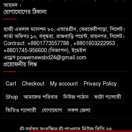
কাউন্সিলার নির্বাচিত
আহমদ ।
যোগাযোগের ঠিকানা
পাস কার্ড ইস্যুতে অনিয়ম ও
গণবিজ্ঞপ্তি নিয়ে সিলেট অনলাইন
হাজী এমদাদ ম্যানশন ৮০, এভারগ্রীন, ঝেরঝেরীপাড়া, সিলেট।
প্রেসক্লাবে বিশ্ব মুক্ত গণমাধ্যম দিবসে
বার্তা অফিসঃ ১০, বসুন্ধরা, রাজবাড়ি পয়েন্ট, রায়নগর, সিলেট।
সমালোচনা
Contract: +8801773557788 , +8801603222953 ,
+8801745-956600 (বিজ্ঞাপন), ইমেইল
এড্রেস:powernewsbd24@gmail.com
সিলেটে ব্যাডমিন্টন তারকাদের
প্রয়োজনীয় লিঙ্ক
সংবর্ধনা, সাফল্যের আড়ালে উঠে
এলো অবহেলার গল্প !
Cart
Checkout
My account
Privacy Policy
Shop
আমাদের পরিবার
নিউজ পাঠান
ফটো গ্যালারী
ভিডিও গ্যালারী
যোগাযোগ
সকল জেলা
© সর্বস্বত্ব সংরক্ষিত © পাওয়ার নিউজ বিডি ২৪