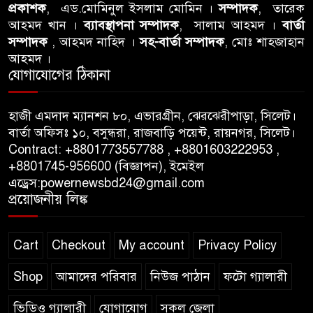
বিএনপি নেতার ওপর হামলার
প্রকাশক
, এড.মোমিনুল ইসলাম মোমিন ।
সম্পাদক
, তারেক
আহমদ খান ।
ব্যাবস্থাপনা সম্পাদক
, সালাম আহমদ ।
বার্তা
ঘটনায় সিলেট মহানগর বিএনপির
সম্পাদক
, আহমদ নাহিদ ।
সহ-বার্তা সম্পাদক
, মোঃ শাহজাহান
তীব্র নিন্দা ও প্রতিবাদ
আহমদ ।
যোগাযোগের ঠিকানা
আবু তালহা চৌধুরী দ্বিতীয় বারের
মত টাওয়ার হ‍্যামলেটস কাউন্সিলের
হাজী এমদাদ ম্যানশন ৮০, এভারগ্রীন, ঝেরঝেরীপাড়া, সিলেট।
কাউন্সিলার নির্বাচিত
বার্তা অফিসঃ ১০, বসুন্ধরা, রাজবাড়ি পয়েন্ট, রায়নগর, সিলেট।
Contract: +8801773557788 , +8801603222953 ,
পাস কার্ড ইস্যুতে অনিয়ম ও
+8801745-956600 (বিজ্ঞাপন), ইমেইল
গণবিজ্ঞপ্তি নিয়ে সিলেট অনলাইন
এড্রেস:powernewsbd24@gmail.com
প্রেসক্লাবে বিশ্ব মুক্ত গণমাধ্যম দিবসে
প্রয়োজনীয় লিঙ্ক
সমালোচনা
Cart
Checkout
My account
Privacy Policy
Shop
আমাদের পরিবার
নিউজ পাঠান
ফটো গ্যালারী
ভিডিও গ্যালারী
যোগাযোগ
সকল জেলা