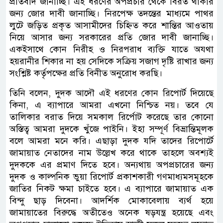
প্রতিবাদ জানাচ্ছি। এই ধরণের অপপ্রচার থেকে বিরত থাকার
জন্য জোর দাবী জানাচ্ছি। নিরপেক্ষ তদন্তের মাধ্যমে পাথর
লুটে জড়িত প্রকৃত আসামীদের চিহ্নিত করে শান্তির আওতায়
নিয়ে আসার জন্য সরকারের প্রতি জোর দাবী জানাচ্ছি।
একইসাথে কোন নিরীহ ও নিরপরাধ ব্যক্তি যাতে অযথা
হয়রানীর শিকার না হয় সেদিকে সক্রিয় সজাগ দৃষ্টি রাখার জন্য
সংশ্লিষ্ট কর্তৃপক্ষের প্রতি বিনীত অনুরোধ করছি।
তিনি বলেন, দুদক আদৌ এই ধরণের কোন রিপোর্ট দিয়েছে
কিনা, এ ব্যাপারে আমরা এখনো নিশ্চিত নয়। তবে যে
তালিকার বরাত দিয়ে সমকাল রির্পোট করেছে তার কোনো
অস্তিত্ব আমরা দুদকে খুঁজে পাইনি। ইহা সম্পূর্ণ বিভ্রান্তিমূলক
বলে আমরা মনে করি। এছাড়া দুদক যদি তাদের রিপোর্টে
জামায়াত নেতাদের নাম উল্লেখ করে থাকে তাহলে অবশ্যই
দুদককে এর প্রমাণ দিতে হবে। অন্যথায় অপপ্রচারের জন্য
দুদক ও কাল্পনিক ভুয়া রিপোর্ট প্রকাশকারী গণমাধ্যমসমূহকে
জাতির নিকট ক্ষমা চাইতে হবে। এ ব্যাপারে জামায়াত এক
বিন্দু ছাড় দিবেনা। আদর্শিক মোকাবেলায় ব্যর্থ হয়ে
জামায়াতের বিরুদ্ধে অতীতেও অনেক ষড়যন্ত্র হয়েছে এবং