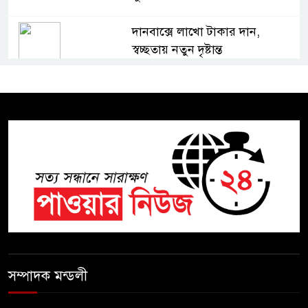
দানবাক্সে লাখো টাকার দান,
স্বচ্ছতায় নতুন দৃষ্টান্ত
২০ কোটি টাকার টেন্ডার থেকে
গোপনীয় পরীক্ষা কার্যক্রম—সিলেট
শিক্ষা বোর্ডে একের পর এক
অভিযোগ, তদন্তের দাবি !
সিলেটে চিকিৎসকের কিশোর ছেলের
ঝুলন্ত মরদেহ উদ্ধার
শতাব্দী রায়ের বাড়িতে বিদ্রোহীদের
বৈঠক, পশ্চিমবঙ্গে তৃনমূলে ভাঙনের
সম্পাদক মন্ডলী
ইঙ্গিত !