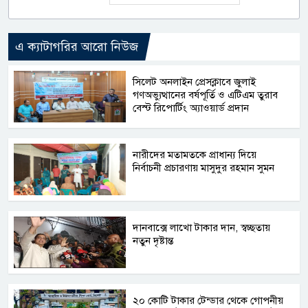
এ ক্যাটাগরির আরো নিউজ
সিলেট অনলাইন প্রেসক্লাবে জুলাই
গণঅভ্যুত্থানের বর্ষপূর্তি ও এটিএম তুরাব
বেস্ট রিপোর্টিং অ্যাওয়ার্ড প্রদান
নারীদের মতামতকে প্রাধান্য দিয়ে
নির্বাচনী প্রচারণায় মাসুদুর রহমান সুমন
দানবাক্সে লাখো টাকার দান, স্বচ্ছতায়
নতুন দৃষ্টান্ত
২০ কোটি টাকার টেন্ডার থেকে গোপনীয়