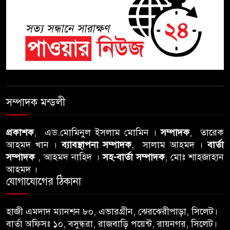
ঝুলন্ত মরদেহ উদ্ধার
শতাব্দী রায়ের বাড়িতে বিদ্রোহীদের
বৈঠক, পশ্চিমবঙ্গে তৃনমূলে ভাঙনের
ইঙ্গিত !
বিএনপি নেতার ওপর হামলার
ঘটনায় সিলেট মহানগর বিএনপির
সম্পাদক মন্ডলী
তীব্র নিন্দা ও প্রতিবাদ
প্রকাশক
, এড.মোমিনুল ইসলাম মোমিন ।
সম্পাদক
, তারেক
আবু তালহা চৌধুরী দ্বিতীয় বারের
আহমদ খান ।
ব্যাবস্থাপনা সম্পাদক
, সালাম আহমদ ।
বার্তা
মত টাওয়ার হ‍্যামলেটস কাউন্সিলের
সম্পাদক
, আহমদ নাহিদ ।
সহ-বার্তা সম্পাদক
, মোঃ শাহজাহান
কাউন্সিলার নির্বাচিত
আহমদ ।
যোগাযোগের ঠিকানা
পাস কার্ড ইস্যুতে অনিয়ম ও
গণবিজ্ঞপ্তি নিয়ে সিলেট অনলাইন
হাজী এমদাদ ম্যানশন ৮০, এভারগ্রীন, ঝেরঝেরীপাড়া, সিলেট।
প্রেসক্লাবে বিশ্ব মুক্ত গণমাধ্যম দিবসে
বার্তা অফিসঃ ১০, বসুন্ধরা, রাজবাড়ি পয়েন্ট, রায়নগর, সিলেট।