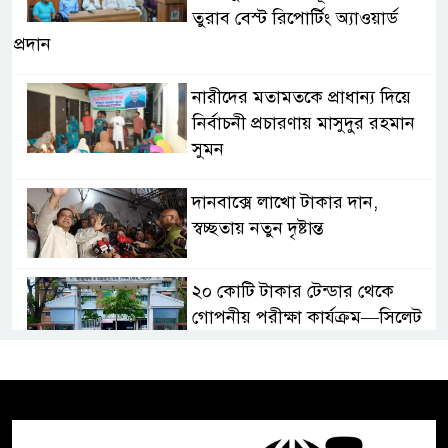
তুরাব বেস্ট রিপোর্টিং অ্যাওয়ার্ড
প্রদান
নারীদের মতামতকে প্রাধান্য দিয়ে
নির্বাচনী প্রচারণায় মাসুদুর রহমান
সুমন
দানবাক্সে লাখো টাকার দান,
স্বচ্ছতায় নতুন দৃষ্টান্ত
২০ কোটি টাকার টেন্ডার থেকে
গোপনীয় পরীক্ষা কার্যক্রম—সিলেট
শিক্ষা বোর্ডে একের পর এক
অভিযোগ, তদন্তের দাবি !
সিলেটে চিকিৎসকের কিশোর ছেলের