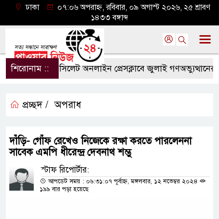
ঢাকা
০৭:০৬ অপরাহ্ন, রবিবার, ০৯ অগাস্ট ২০২৬, ২৫ শ্রাবণ
১৪৩৩ বঙ্গাব্দ
শিরোনাম ::
সিলেট অনলাইন প্রেসক্লাবে জুলাই গণঅভ্যুত্থানের বর্ষপূ
প্রচ্ছদ /
অপরাধ
দাঁড়ি- গোঁফ রেখেও নিজেকে রক্ষা করতে পারলেননা
সাবেক এমপি ধীরেন্দ্র দেবনাথ শম্ভু
স্টাফ রিপোর্টার:
আপডেট সময় : ০৬:৩১:০৭ পূর্বাহ্ন, মঙ্গলবার, ১২ নভেম্বর ২০২৪
১৯৯ বার পড়া হয়েছে