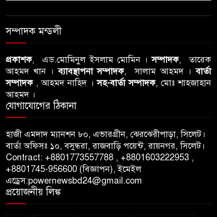
বিএনপি নেতার ওপর হামলার
ঘটনায় সিলেট মহানগর বিএনপির
সম্পাদক মন্ডলী
তীব্র নিন্দা ও প্রতিবাদ
প্রকাশক
, এড.মোমিনুল ইসলাম মোমিন ।
সম্পাদক
, তারেক
আবু তালহা চৌধুরী দ্বিতীয় বারের
আহমদ খান ।
ব্যাবস্থাপনা সম্পাদক
, সালাম আহমদ ।
বার্তা
মত টাওয়ার হ‍্যামলেটস কাউন্সিলের
সম্পাদক
, আহমদ নাহিদ ।
সহ-বার্তা সম্পাদক
, মোঃ শাহজাহান
কাউন্সিলার নির্বাচিত
আহমদ ।
যোগাযোগের ঠিকানা
পাস কার্ড ইস্যুতে অনিয়ম ও
গণবিজ্ঞপ্তি নিয়ে সিলেট অনলাইন
হাজী এমদাদ ম্যানশন ৮০, এভারগ্রীন, ঝেরঝেরীপাড়া, সিলেট।
প্রেসক্লাবে বিশ্ব মুক্ত গণমাধ্যম দিবসে
বার্তা অফিসঃ ১০, বসুন্ধরা, রাজবাড়ি পয়েন্ট, রায়নগর, সিলেট।
সমালোচনা
Contract: +8801773557788 , +8801603222953 ,
+8801745-956600 (বিজ্ঞাপন), ইমেইল
এড্রেস:powernewsbd24@gmail.com
সিলেটে ব্যাডমিন্টন তারকাদের
প্রয়োজনীয় লিঙ্ক
সংবর্ধনা, সাফল্যের আড়ালে উঠে
এলো অবহেলার গল্প !