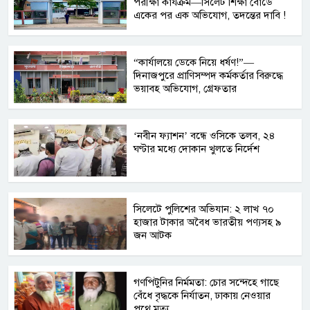
পরীক্ষা কার্যক্রম—সিলেট শিক্ষা বোর্ডে
একের পর এক অভিযোগ, তদন্তের দাবি !
“কার্যালয়ে ডেকে নিয়ে ধর্ষণ!”—
দিনাজপুরে প্রাণিসম্পদ কর্মকর্তার বিরুদ্ধে
ভয়াবহ অভিযোগ, গ্রেফতার
‘নবীন ফ্যাশন’ বন্ধে ওসিকে তলব, ২৪
ঘণ্টার মধ্যে দোকান খুলতে নির্দেশ
সিলেটে পুলিশের অভিযান: ২ লাখ ৭০
হাজার টাকার অবৈধ ভারতীয় পণ্যসহ ৯
জন আটক
গণপিটুনির নির্মমতা: চোর সন্দেহে গাছে
বেঁধে বৃদ্ধকে নির্যাতন, ঢাকায় নেওয়ার
পথে মৃত্যু