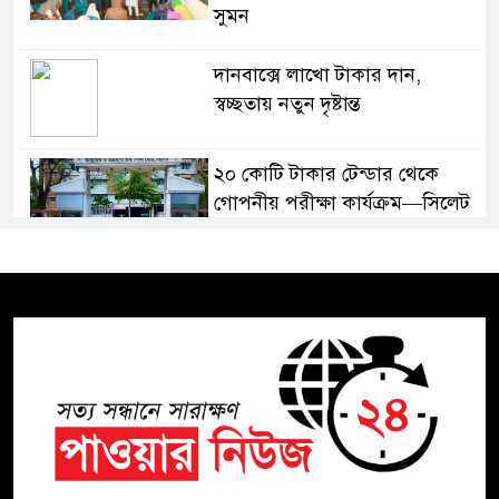
সুমন
দানবাক্সে লাখো টাকার দান,
স্বচ্ছতায় নতুন দৃষ্টান্ত
২০ কোটি টাকার টেন্ডার থেকে
গোপনীয় পরীক্ষা কার্যক্রম—সিলেট
শিক্ষা বোর্ডে একের পর এক
অভিযোগ, তদন্তের দাবি !
সিলেটে চিকিৎসকের কিশোর ছেলের
ঝুলন্ত মরদেহ উদ্ধার
শতাব্দী রায়ের বাড়িতে বিদ্রোহীদের
বৈঠক, পশ্চিমবঙ্গে তৃনমূলে ভাঙনের
ইঙ্গিত !