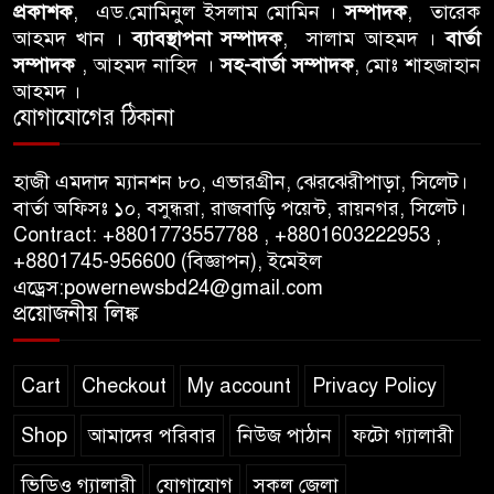
প্রকাশক
, এড.মোমিনুল ইসলাম মোমিন ।
সম্পাদক
, তারেক
আবু তালহা চৌধুরী দ্বিতীয় বারের
আহমদ খান ।
ব্যাবস্থাপনা সম্পাদক
, সালাম আহমদ ।
বার্তা
মত টাওয়ার হ‍্যামলেটস কাউন্সিলের
সম্পাদক
, আহমদ নাহিদ ।
সহ-বার্তা সম্পাদক
, মোঃ শাহজাহান
কাউন্সিলার নির্বাচিত
আহমদ ।
যোগাযোগের ঠিকানা
পাস কার্ড ইস্যুতে অনিয়ম ও
গণবিজ্ঞপ্তি নিয়ে সিলেট অনলাইন
হাজী এমদাদ ম্যানশন ৮০, এভারগ্রীন, ঝেরঝেরীপাড়া, সিলেট।
প্রেসক্লাবে বিশ্ব মুক্ত গণমাধ্যম দিবসে
বার্তা অফিসঃ ১০, বসুন্ধরা, রাজবাড়ি পয়েন্ট, রায়নগর, সিলেট।
সমালোচনা
Contract: +8801773557788 , +8801603222953 ,
+8801745-956600 (বিজ্ঞাপন), ইমেইল
এড্রেস:powernewsbd24@gmail.com
সিলেটে ব্যাডমিন্টন তারকাদের
প্রয়োজনীয় লিঙ্ক
সংবর্ধনা, সাফল্যের আড়ালে উঠে
এলো অবহেলার গল্প !
Cart
Checkout
My account
Privacy Policy
Shop
আমাদের পরিবার
নিউজ পাঠান
ফটো গ্যালারী
ভিডিও গ্যালারী
যোগাযোগ
সকল জেলা