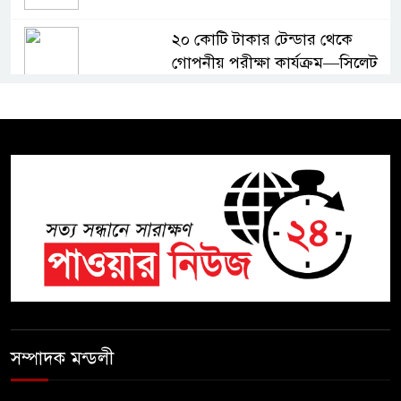
২০ কোটি টাকার টেন্ডার থেকে
গোপনীয় পরীক্ষা কার্যক্রম—সিলেট
শিক্ষা বোর্ডে একের পর এক
অভিযোগ, তদন্তের দাবি !
সিলেটে চিকিৎসকের কিশোর ছেলের
ঝুলন্ত মরদেহ উদ্ধার
শতাব্দী রায়ের বাড়িতে বিদ্রোহীদের
বৈঠক, পশ্চিমবঙ্গে তৃনমূলে ভাঙনের
ইঙ্গিত !
বিএনপি নেতার ওপর হামলার
ঘটনায় সিলেট মহানগর বিএনপির
সম্পাদক মন্ডলী
তীব্র নিন্দা ও প্রতিবাদ