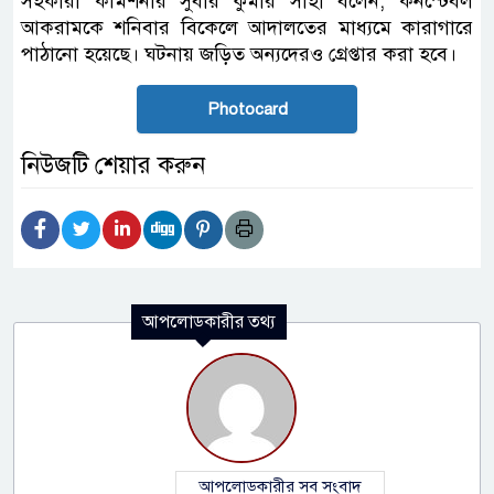
সহকারী কমিশনার সুবীর কুমার সাহা বলেন, কনস্টেবল
আকরামকে শনিবার বিকেলে আদালতের মাধ্যমে কারাগারে
পাঠানো হয়েছে। ঘটনায় জড়িত অন্যদেরও গ্রেপ্তার করা হবে।
Photocard
নিউজটি শেয়ার করুন
আপলোডকারীর তথ্য
আপলোডকারীর সব সংবাদ