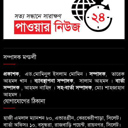
ঝুলন্ত মরদেহ উদ্ধার
শতাব্দী রায়ের বাড়িতে বিদ্রোহীদের
বৈঠক, পশ্চিমবঙ্গে তৃনমূলে ভাঙনের
ইঙ্গিত !
বিএনপি নেতার ওপর হামলার
ঘটনায় সিলেট মহানগর বিএনপির
সম্পাদক মন্ডলী
তীব্র নিন্দা ও প্রতিবাদ
প্রকাশক
, এড.মোমিনুল ইসলাম মোমিন ।
সম্পাদক
, তারেক
আবু তালহা চৌধুরী দ্বিতীয় বারের
আহমদ খান ।
ব্যাবস্থাপনা সম্পাদক
, সালাম আহমদ ।
বার্তা
মত টাওয়ার হ‍্যামলেটস কাউন্সিলের
সম্পাদক
, আহমদ নাহিদ ।
সহ-বার্তা সম্পাদক
, মোঃ শাহজাহান
কাউন্সিলার নির্বাচিত
আহমদ ।
যোগাযোগের ঠিকানা
পাস কার্ড ইস্যুতে অনিয়ম ও
গণবিজ্ঞপ্তি নিয়ে সিলেট অনলাইন
হাজী এমদাদ ম্যানশন ৮০, এভারগ্রীন, ঝেরঝেরীপাড়া, সিলেট।
প্রেসক্লাবে বিশ্ব মুক্ত গণমাধ্যম দিবসে
বার্তা অফিসঃ ১০, বসুন্ধরা, রাজবাড়ি পয়েন্ট, রায়নগর, সিলেট।