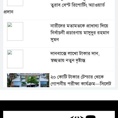
তুরাব বেস্ট রিপোর্টিং অ্যাওয়ার্ড
প্রদান
নারীদের মতামতকে প্রাধান্য দিয়ে
নির্বাচনী প্রচারণায় মাসুদুর রহমান
সুমন
দানবাক্সে লাখো টাকার দান,
স্বচ্ছতায় নতুন দৃষ্টান্ত
২০ কোটি টাকার টেন্ডার থেকে
গোপনীয় পরীক্ষা কার্যক্রম—সিলেট
শিক্ষা বোর্ডে একের পর এক
অভিযোগ, তদন্তের দাবি !
সিলেটে চিকিৎসকের কিশোর ছেলের