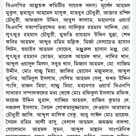
বিএনপির আহ্বায়ক কমিটির সাবেক সদস্য মূর্শেদ আহমদ
মুকুল, হুমায়ুন আহমেদ মাসুক, মাহবুব চৌধুরী, আক্তার রশিদ
চৌধুরী, আফজাল উদ্দিন, আবুল কালাম, মহানগর ওয়ার্ড
বিএনপি সভাপতিবৃন্দের মধ্য সাদিকুর রহমান সাদিক, মো.
লুৎফুর রহমান চৌধুরী, মুফতি রায়হান উদ্দিন মুন্না, শেখ
কবির আহমদ, আব্দুর রহিম মল্লিক, মির্জা বেলায়েত হাসান
লিটন, শুয়াইব আহমদ সোয়েব, মঞ্জুুরুল হাসান মঞ্জু, মো.
লুৎফুর রহমান মোহন, তারেক আহমদ খান, নাদির খান,
আব্দুল ওয়াদুদ মিলন, সবুর খান, মিজান আহমদ, মো. নাজিম
উদ্দীন, মোঃ বাচ্চু মিয়া, জাকির হোসেন মজুমদার, আব্দুল
মুনিম, আমিনুল ইসলাম, সেলিম আহমদ সেলু, ফখর উদ্দিন
পংখি, রাজন মিয়া, বাচ্চু মিয়া, মহানগর ওয়ার্ড বিএনপি
সাধারণ সম্পাদকদের মধ্য থেকে মোঃ রফিকুল ইসলাম রফিক,
ফয়েজ উদ্দিন মুরাদ, সাব্বির আহমদ, রাজিব কুমার দে,
নজরুল ইসলাম, সৈয়দ লোকমানুজ্জামান, দেওয়ান আরাফাত
চৌধুরী জাকি, আব্দুল মালিক সেকু, আবু সাঈদ মোঃ তায়েফ,
সৈয়দ রহিম আলী রাসু, বেলাল আহমদ, জমজম বাদশা,
সোলেমান আহমদ সুমন, আব্দুল মান্নান সাংগঠনিক