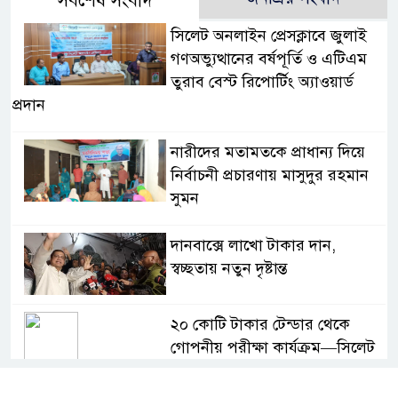
সর্বশেষ সংবাদ
সিলেট অনলাইন প্রেসক্লাবে জুলাই
গণঅভ্যুত্থানের বর্ষপূর্তি ও এটিএম
তুরাব বেস্ট রিপোর্টিং অ্যাওয়ার্ড
প্রদান
নারীদের মতামতকে প্রাধান্য দিয়ে
নির্বাচনী প্রচারণায় মাসুদুর রহমান
সুমন
দানবাক্সে লাখো টাকার দান,
স্বচ্ছতায় নতুন দৃষ্টান্ত
২০ কোটি টাকার টেন্ডার থেকে
গোপনীয় পরীক্ষা কার্যক্রম—সিলেট
শিক্ষা বোর্ডে একের পর এক
অভিযোগ, তদন্তের দাবি !