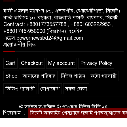
পাস কার্ড ইস্যুতে অনিয়ম ও
গণবিজ্ঞপ্তি নিয়ে সিলেট অনলাইন
হাজী এমদাদ ম্যানশন ৮০, এভারগ্রীন, ঝেরঝেরীপাড়া, সিলেট।
প্রেসক্লাবে বিশ্ব মুক্ত গণমাধ্যম দিবসে
বার্তা অফিসঃ ১০, বসুন্ধরা, রাজবাড়ি পয়েন্ট, রায়নগর, সিলেট।
সমালোচনা
Contract: +8801773557788 , +8801603222953 ,
+8801745-956600 (বিজ্ঞাপন), ইমেইল
এড্রেস:powernewsbd24@gmail.com
সিলেটে ব্যাডমিন্টন তারকাদের
প্রয়োজনীয় লিঙ্ক
সংবর্ধনা, সাফল্যের আড়ালে উঠে
এলো অবহেলার গল্প !
Cart
Checkout
My account
Privacy Policy
Shop
আমাদের পরিবার
নিউজ পাঠান
ফটো গ্যালারী
ভিডিও গ্যালারী
যোগাযোগ
সকল জেলা
© সর্বস্বত্ব সংরক্ষিত © পাওয়ার নিউজ বিডি ২৪
শিরোনাম ::
সিলেট অনলাইন প্রেসক্লাবে জুলাই গণঅভ্যুত্থানের বর্ষপূর্ত
কারিগরি সহযোগিতায়ঃ
WEB DESIGN BD