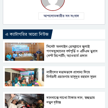
আপলোডকারীর সব সংবাদ
এ ক্যাটাগরির আরো নিউজ
সিলেট অনলাইন প্রেসক্লাবে জুলাই
গণঅভ্যুত্থানের বর্ষপূর্তি ও এটিএম তুরাব
বেস্ট রিপোর্টিং অ্যাওয়ার্ড প্রদান
নারীদের মতামতকে প্রাধান্য দিয়ে
নির্বাচনী প্রচারণায় মাসুদুর রহমান সুমন
দানবাক্সে লাখো টাকার দান, স্বচ্ছতায়
নতুন দৃষ্টান্ত