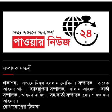
সিলেটে চিকিৎসকের কিশোর ছেলের
ঝুলন্ত মরদেহ উদ্ধার
শতাব্দী রায়ের বাড়িতে বিদ্রোহীদের
বৈঠক, পশ্চিমবঙ্গে তৃনমূলে ভাঙনের
ইঙ্গিত !
বিএনপি নেতার ওপর হামলার
ঘটনায় সিলেট মহানগর বিএনপির
সম্পাদক মন্ডলী
তীব্র নিন্দা ও প্রতিবাদ
প্রকাশক
, এড.মোমিনুল ইসলাম মোমিন ।
সম্পাদক
, তারেক
আবু তালহা চৌধুরী দ্বিতীয় বারের
আহমদ খান ।
ব্যাবস্থাপনা সম্পাদক
, সালাম আহমদ ।
বার্তা
মত টাওয়ার হ‍্যামলেটস কাউন্সিলের
সম্পাদক
, আহমদ নাহিদ ।
সহ-বার্তা সম্পাদক
, মোঃ শাহজাহান
কাউন্সিলার নির্বাচিত
আহমদ ।
যোগাযোগের ঠিকানা