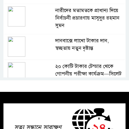
নারীদের মতামতকে প্রাধান্য দিয়ে
নির্বাচনী প্রচারণায় মাসুদুর রহমান
সুমন
দানবাক্সে লাখো টাকার দান,
স্বচ্ছতায় নতুন দৃষ্টান্ত
২০ কোটি টাকার টেন্ডার থেকে
গোপনীয় পরীক্ষা কার্যক্রম—সিলেট
শিক্ষা বোর্ডে একের পর এক
অভিযোগ, তদন্তের দাবি !
সিলেটে চিকিৎসকের কিশোর ছেলের
ঝুলন্ত মরদেহ উদ্ধার