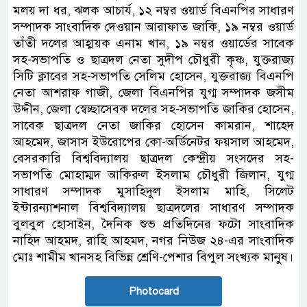
মলয় দা ধর, ঝলক আচার্য, ১২ নম্বর ওয়ার্ড বিএনপির সাধারণ
সম্পাদক সাংবাদিক দেওয়ান আরাফাত জাকি, ১৯ নম্বর ওয়ার্ড
তাঁতী দলের আহ্বায়ক এনাম খান, ১৯ নম্বর ওয়ার্ডের সাবেক
সহ-সভাপতি ও ছাত্রদল নেতা সুদীপ চৌধুরী কৃষ্ণ, যুক্তরাজ্য
সিটি ক্লাবের সহ-সভাপতি সেলিম হোসেন, যুক্তরাজ্য বিএনপি
নেতা আশরাফ গাজী, জেলা বিএনপির যুগ্ম সম্পাদক জসীম
উদ্দীন, জেলা স্বেচ্ছাসেবক দলের সহ-সভাপতি জাকির হোসেন,
সাবেক ছাত্রদল নেতা জাকির হোসেন কামরান, শাহেদ
আহমেদ, জাসাস ইউরোপের কো-অর্ডিনেটর ফয়সাল আহমেদ,
বেসরকারি বিশ্ববিদ্যালয় ছাত্রদল কেন্দ্রীয় সংসদের সহ-
সভাপতি মোহাম্মদ আকিরুল ইসলাম চৌধুরী জিলান, যুগ্ম
সাধারণ সম্পাদক মুসাহিদুল ইসলাম মাহি, সিলেট
ইন্টারন্যাশনাল বিশ্ববিদ্যালয় ছাত্রদলের সাধারণ সম্পাদক
বুলবুল হোসাইন, দৈনিক শুভ প্রতিদিনের ফটো সাংবাদিক
নাহিদ আহমদ, রাহি আহমদ, নগর নিউজ ২৪-এর সাংবাদিক
মোঃ শামীম খানসহ বিভিন্ন শ্রেণি-পেশার বিপুল সংখ্যক মানুষ।
Photocard