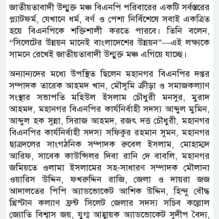
জাতীয়তাবাদী উন্মুক্ত মঞ্চ বিএনপি পরিবারের একটি সর্বস্তরের
প্ল্যাটফর্ম, যেখানে ধর্ম, বর্ণ ও পেশা নির্বিশেষে সবাই একত্রিত
হয়ে বিএনপিকে শক্তিশালী করতে পারবে। তিনি বলেন,
“সিলেটের উন্নয়ন মানেই বাংলাদেশের উন্নয়ন”—এই লক্ষ্যকে
সামনে রেখেই জাতীয়তাবাদী উন্মুক্ত মঞ্চ এগিয়ে যাচ্ছে।
অন্যান্যদের মধ্যে উপস্থিত ছিলেন মহানগর বিএনপির দপ্তর
সম্পাদক তারেক আহমদ খান, মৌসুমি ক্রীড়া ও সমাজকল্যাণ
সংস্থার সভাপতি মহিউল ইসলাম চৌধুরী মনসুর, মুরাদ
আহমদ, মহানগর বিএনপির কার্যনির্বাহী সদস্য আব্দুল মুমিন,
আব্দুল হক সুন্না, সিরাজ আহমদ, রজৎ দত্ত চৌধুরী, মহানগর
বিএনপির কার্যনির্বাহী সদস্য সফিকুর রহমান সুমন, মহানগর
ছাত্রদলের সাংগঠনিক সম্পাদক রুবেল ইসলাম, মোহাম্মদ
আরিফ, সাবেক কাউন্সিলর দিবা রানি দে বাবলি, মহানগর
জমিয়তে ওলামা ইসলামের সহ-সাধারণ সম্পাদক মৌলানা
ওয়ারিস উদ্দিন, ফখরুদ্দিন রাজি, জেলা ও দায়রা জজ
আদালতের পিপি অ্যাডভোকেট আশিক উদ্দিন, হিন্দু বৌদ্ধ
খ্রিস্টান কল্যাণ ফ্রন্ট সিলেট জেলার সদস্য সচিব কল্লোল
জ্যোতি বিশ্বাস জয়, যুগ্ম আহ্বায়ক অ্যাডভোকেট সুদীপ বৈদ্য,