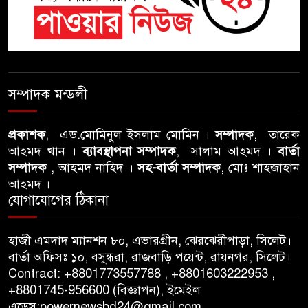
শতাব্দী রায়ের বাড়িতে বিদ্রোহীদের
বৈঠক, পশ্চিমবঙ্গে তৃনমূলে ভাঙনের
ইঙ্গিত !
বিএনপি নেতার ওপর হামলার
ঘটনায় সিলেট মহানগর বিএনপির
সম্পাদক মন্ডলী
তীব্র নিন্দা ও প্রতিবাদ
প্রকাশক
, এড.মোমিনুল ইসলাম মোমিন ।
সম্পাদক
, তারেক
আবু তালহা চৌধুরী দ্বিতীয় বারের
আহমদ খান ।
ব্যাবস্থাপনা সম্পাদক
, সালাম আহমদ ।
বার্তা
মত টাওয়ার হ‍্যামলেটস কাউন্সিলের
সম্পাদক
, আহমদ নাহিদ ।
সহ-বার্তা সম্পাদক
, মোঃ শাহজাহান
কাউন্সিলার নির্বাচিত
আহমদ ।
যোগাযোগের ঠিকানা
পাস কার্ড ইস্যুতে অনিয়ম ও
গণবিজ্ঞপ্তি নিয়ে সিলেট অনলাইন
হাজী এমদাদ ম্যানশন ৮০, এভারগ্রীন, ঝেরঝেরীপাড়া, সিলেট।
প্রেসক্লাবে বিশ্ব মুক্ত গণমাধ্যম দিবসে
বার্তা অফিসঃ ১০, বসুন্ধরা, রাজবাড়ি পয়েন্ট, রায়নগর, সিলেট।
সমালোচনা
Contract: +8801773557788 , +8801603222953 ,
+8801745-956600 (বিজ্ঞাপন), ইমেইল
এড্রেস:powernewsbd24@gmail.com
সিলেটে ব্যাডমিন্টন তারকাদের