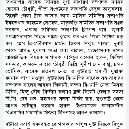
বিএনপির সাবেক সিনিয়র যুগ্ম সাধারণ সম্পাদক নাসিম
হোসেন চৌধুরী, গীতা সংগঠনের সভাপতি রেবুল তালুকদার,
সিলেট জেলা ট্রাক কাভার ভ্যান মালিক সমিতির সভাপতি
ইফতেখার আহমেদ সোহেল, মাতৃভক্তি সমিতির সভাপতি সঞ্জয়
সরকার, একতা সমিতির সভাপতি ক্লিপেশ রায়, জুলাই
গণআন্দোলনে নিহত পঙ্কজ কুমার কর-এর পিতা নিখিল চন্দ্র
কর, প্রেস ক্রিস্টেরিয়ান চার্চের ডিকন নিঝুম সাংমা, দুবাই
থেকে আগত যুবদল নেতা মোঃ রাসেল, স্বেচ্ছাসেবক দলের
আন্তর্জাতিক বিষয়ক সম্পাদক সাইফুর রহমান হারুন, ফিলিপ
সমদ্দার, কামরুন নাহার চৌধুরী তিন্নি, সুদীপ সেন বাপ্পু, চন্দন
ভৌমিক, সাবেক ছাত্রদল নেতা ও যুক্তরাষ্ট্র প্রবাসী মুস্তাফা
কামাল পাশা মওদুদ, যুক্তরাজ্য বিএনপির সাবেক সহ-সাধারণ
সম্পাদক সালেহ আহমদ জিলানী, লন্ডন বিএনপি নেতা মিসবা
উদ্দিন, হিন্দু বৌদ্ধ খ্রিস্টান কল্যাণ ফ্রন্ট সিলেট জেলার সদস্য
বি.পি. দেব শুভ, মহানগর সদস্য নির্ঝর রায়, যুক্তরাষ্ট্র থেকে
আগত সাইফুর রহমান হারুন, ইংল্যান্ডের কালচেস্টার
বিএনপির সভাপতি মিজবা উদ্দিনসহ আরও অনেকে।
বক্তারা সবাই ঐক্যবদ্ধভাবে খন্দকার আব্দুল মুক্তাদিরকে বিপুল