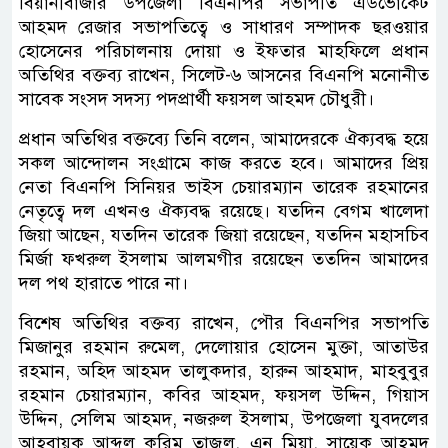
বিয়ানীবাজার উপজেলা বিএনপির সভাপতি এডভোকেট
আহমদ রেজার সভাপতিত্বে ও সাধারণ সম্পাদক ছরওয়ার
হোসেনের পরিচালনায় দোয়া ও ইফতার মাহফিলে প্রধান
অতিথির বক্তব্য রাখেন, সিলেট-৬ আসনের বিএনপি মনোনীত
সাবেক সংসদ সদস্য পদপ্রার্থী ফয়সল আহমদ চৌধুরী।
প্রধান অতিথির বক্তব্যে তিনি বলেন, আমাদেরকে ঐক্যবদ্ধ হয়ে
সকল আন্দোলন সংগ্রামে কাজ করতে হবে। আমাদের প্রিয়
নেতা বিএনপি সিনিয়র ভাইস চেয়ারম্যান তারেক রহমানের
নেতৃত্বে দল এখনও ঐক্যবদ্ধ রয়েছে। যতদিন বেগম খালেদা
জিয়া আছেন, যতদিন তারেক জিয়া রয়েছেন, যতদিন মহাসচিব
মির্জা ফখরুল ইসলাম আলমগীর রয়েছেন ততদিন আমাদের
দল পথ হারাতে পারে না।
বিশেষ অতিথির বক্তব্য রাখেন, পৌর বিএনপির সভাপতি
মিজানুর রহমান রুমেল, দেলোয়ার হোসেন মুক্তা, আতাউর
রহমান, অহিদ আহমদ তালুকদার, হারুন আহমাদ, মাহবুবুর
রহমান চেয়ারম্যান, কবির আহমদ, ফয়সল উদ্দিন, গিয়াস
উদ্দিন, সেলিম আহমদ, নজরুল ইসলাম, উপজেলা যুবদলের
আহবায়ক আব্দুল করিম তাজুল, এনু মিয়া, সায়েক আহমদ