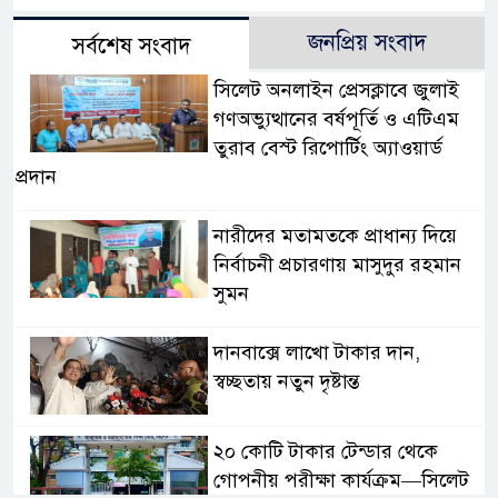
জনপ্রিয় সংবাদ
সর্বশেষ সংবাদ
সিলেট অনলাইন প্রেসক্লাবে জুলাই
গণঅভ্যুত্থানের বর্ষপূর্তি ও এটিএম
তুরাব বেস্ট রিপোর্টিং অ্যাওয়ার্ড
প্রদান
নারীদের মতামতকে প্রাধান্য দিয়ে
নির্বাচনী প্রচারণায় মাসুদুর রহমান
সুমন
দানবাক্সে লাখো টাকার দান,
স্বচ্ছতায় নতুন দৃষ্টান্ত
২০ কোটি টাকার টেন্ডার থেকে
গোপনীয় পরীক্ষা কার্যক্রম—সিলেট