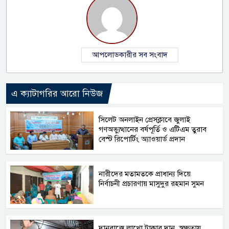
আপলোডকারীর সব সংবাদ
এ ক্যাটাগরির আরো নিউজ
সিলেট অনলাইন প্রেসক্লাবে জুলাই
গণঅভ্যুত্থানের বর্ষপূর্তি ও এটিএম তুরাব
বেস্ট রিপোর্টিং অ্যাওয়ার্ড প্রদান
নারীদের মতামতকে প্রাধান্য দিয়ে
নির্বাচনী প্রচারণায় মাসুদুর রহমান সুমন
দানবাক্সে লাখো টাকার দান, স্বচ্ছতায়