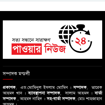
শিক্ষা বোর্ডে একের পর এক
অভিযোগ, তদন্তের দাবি !
সিলেটে চিকিৎসকের কিশোর ছেলের
ঝুলন্ত মরদেহ উদ্ধার
শতাব্দী রায়ের বাড়িতে বিদ্রোহীদের
বৈঠক, পশ্চিমবঙ্গে তৃনমূলে ভাঙনের
ইঙ্গিত !
বিএনপি নেতার ওপর হামলার
ঘটনায় সিলেট মহানগর বিএনপির
সম্পাদক মন্ডলী
তীব্র নিন্দা ও প্রতিবাদ
প্রকাশক
, এড.মোমিনুল ইসলাম মোমিন ।
সম্পাদক
, তারেক
আবু তালহা চৌধুরী দ্বিতীয় বারের
আহমদ খান ।
ব্যাবস্থাপনা সম্পাদক
, সালাম আহমদ ।
বার্তা
মত টাওয়ার হ‍্যামলেটস কাউন্সিলের
সম্পাদক
, আহমদ নাহিদ ।
সহ-বার্তা সম্পাদক
, মোঃ শাহজাহান
কাউন্সিলার নির্বাচিত
আহমদ ।