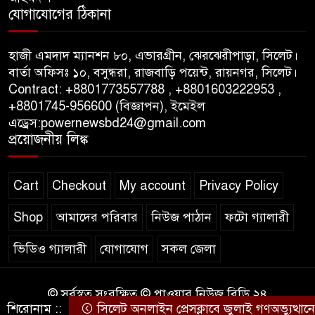
যোগাযোগের ঠিকানা
পাস কার্ড ইস্যুতে অনিয়ম ও
গণবিজ্ঞপ্তি নিয়ে সিলেট অনলাইন
হাজী এমদাদ ম্যানশন ৮০, এভারগ্রীন, ঝেরঝেরীপাড়া, সিলেট।
প্রেসক্লাবে বিশ্ব মুক্ত গণমাধ্যম দিবসে
বার্তা অফিসঃ ১০, বসুন্ধরা, রাজবাড়ি পয়েন্ট, রায়নগর, সিলেট।
সমালোচনা
Contract: +8801773557788 , +8801603222953 ,
+8801745-956600 (বিজ্ঞাপন), ইমেইল
এড্রেস:powernewsbd24@gmail.com
সিলেটে ব্যাডমিন্টন তারকাদের
প্রয়োজনীয় লিঙ্ক
সংবর্ধনা, সাফল্যের আড়ালে উঠে
এলো অবহেলার গল্প !
Cart
Checkout
My account
Privacy Policy
Shop
আমাদের পরিবার
নিউজ পাঠান
ফটো গ্যালারী
ভিডিও গ্যালারী
যোগাযোগ
সকল জেলা
© সর্বস্বত্ব সংরক্ষিত © পাওয়ার নিউজ বিডি ২৪
শিরোনাম ::
সিলেট অনলাইন প্রেসক্লাবে জুলাই গণঅভ্যুত্থানের বর্
কারিগরি সহযোগিতায়ঃ
WEB DESIGN BD