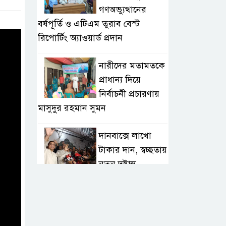
গণঅভ্যুত্থানের
বর্ষপূর্তি ও এটিএম তুরাব বেস্ট
রিপোর্টিং অ্যাওয়ার্ড প্রদান
নারীদের মতামতকে
প্রাধান্য দিয়ে
নির্বাচনী প্রচারণায়
মাসুদুর রহমান সুমন
দানবাক্সে লাখো
টাকার দান, স্বচ্ছতায়
নতুন দৃষ্টান্ত
২০ কোটি টাকার
টেন্ডার থেকে
গোপনীয় পরীক্ষা