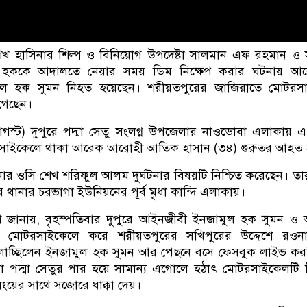
রী শেখ হাসিনার শিল্প ও বিনিয়োগ উপদেষ্টা সালমান এফ রহমান ও
ুল হককে আদালতে নেয়ার সময় ডিম নিক্ষেপ করার ঘটনায় আ
ুল হক সুমন নিহত হয়েছেন। শরীয়তপুরের জাজিরাতে মোটরস
 গেছেন।
আগস্ট) দুপুরে পদ্মা সেতু সংলগ্ন উপজেলার নাওডোবা এলাকায় 
সাইকেলে থাকা আরেক আরোহী আতিক হাসান (৩৪) গুরুতর আহত 
থানার ওসি শেখ শরিফুল আলম দুর্ঘটনার বিষয়টি নিশ্চিত করেছেন। তা
 থানার চরভাগা ইউনিয়নের পূর্ব মৃধা কান্দি এলাকায়।
পুলিশ জানায়, বৃহস্পতিবার দুপুরে আইনজীবী ইনজামুল হক সুমন 
 মোটরসাইকেলে করে শরীয়তপুরের সখিপুরের উদ্দেশে রওনা
লাচ্ছিলেন ইনজামুল হক সুমন আর পেছনে বসে ফেসবুক লাইভ কর
পদ্মা সেতুর পার হয়ে সামান্য এগোলে হঠাৎ মোটরসাইকেলটি নিয়
ংয়ের সাথে সজোরে ধাক্কা দেয়।