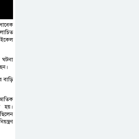
কার্যক্রম—সিলেট শিক্ষা বোর্ডে একের
পর এক অভিযোগ, তদন্তের দাবি !
 সাবেক
সিলেটে
লোচিত
চিকিৎসকের
াইকেল
কিশোর ছেলের
ঝুলন্ত মরদেহ উদ্ধার
এ ঘটনা
হন।
শতাব্দী রায়ের
র বাড়ি
বাড়িতে বিদ্রোহীদের
বৈঠক, পশ্চিমবঙ্গে
ও আতিক
তৃনমূলে ভাঙনের ইঙ্গিত !
 হয়।
ছিলেন
বিএনপি নেতার
ন্ত্রণ
ওপর হামলার
ঘটনায় সিলেট