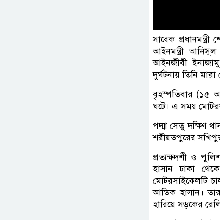
সাবেক প্রধানমন্ত্
আইনমন্ত্রী আনিস
আইনজীবী ইনাজাম
দুর্ঘটনায় তিনি মারা
বৃহস্পতিবার (১৫ 
ঘটে। এ সময় মোটর
পদ্মা সেতু দক্ষিণ 
শরীয়তপুরের সখিপুর
প্রত্যক্ষদর্শী ও 
হাসান ঢাকা থেকে
মোটরসাইকেলটি চা
আতিক হাসান। তারা 
হারিয়ে সড়কের রেলি