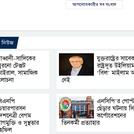
আপলোডকারীর সব সংবাদ
ো নিউজ
াব্বানী–সাদিকের
যুক্তরাষ্ট্রের সাবে
ুরনো টেক্সট
রাষ্ট্রদূত উইলিয়া
াইরাল, সামাজিক
‘বিল’ মাইলাম 
আলোচনা
নেই
বিএনপি
এনসিপি’র পোস্ট
চেয়ারপারসন
ছেঁড়ার ঘটনায় সি
েশনেত্রী বেগম
কর্পোরেশনের
মুক্তি ও সুস্থতার
তিনকর্মী প্রত্যাহার
াহফিল