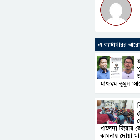
এ ক্যাটাগরির আর
র
প
ভ
মাধ্যমে তুমুল 
দ
খালেদা জিয়ার রোগ
কামনায় দোয়া ম