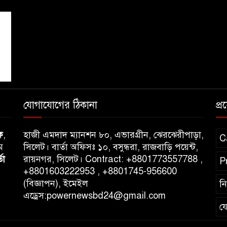
যোগাযোগের ঠিকানা
প্
ক
,
হাজী এমদাদ ম্যানশন ৮০, এভারগ্রীন, ঝেরঝেরীপাড়া,
C
ম
সিলেট। বার্তা অফিসঃ ১০, বসুন্ধরা, রাজবাড়ি পয়েন্ট,
তা
রায়নগর, সিলেট। Contract: +8801773557788 ,
P
+8801603222953 , +8801745-956600
(বিজ্ঞাপন), ইমেইল
ন
এড্রেস:powernewsbd24@gmail.com
য