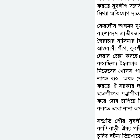
করতে যুবলীগ সন্ত
মিথ্যা অভিযোগ দায়
ফেরদৌস আহমদ যুব
বাংলাদেশ জাতীয়তা
স্বৈরাচার হাসিনার 
আওয়ামী লীগ, যুবলী
দেয়ার চেষ্ঠা করছে
করেছিল। স্বৈরাচ
নিজেদের খোলস পা
লাভে ব্যস্ত। অথচ
করতে ঐ সরকার দল
ছাত্রলীগের সন্ত্রা
করে দোষ চাপিয়ে দ
করতে তারা নানা অপপ
সম্প্রতি পৌর য
কান্দিবাড়ী ঐক্য প
চুরির ঘটনা ভিন্নখাত