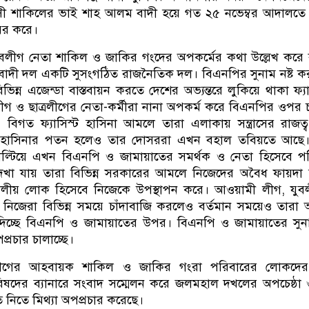
্রাসী শাকিলের ভাই শাহ আলম বাদী হয়ে গত ২৫ নভেম্বর আদালত
ের করে।
লীগ নেতা শাকিল ও জাকির গংদের অপকর্মের কথা উল্লেখ করে 
বাদী দল একটি সুসংগঠিত রাজনৈতিক দল। বিএনপির সুনাম নষ্ট 
বিভিন্ন এজেন্ডা বাস্তবায়ন করতে দেশের অভ্যন্তরে লুকিয়ে থাকা ফ্য
গ ও ছাত্রলীগের নেতা-কর্মীরা নানা অপকর্ম করে বিএনপির ওপর 
। বিগত ফ্যাসিস্ট হাসিনা আমলে তারা এলাকায় সন্ত্রাসের রাজত্
ার হাসিনার পতন হলেও তার দোসররা এখন বহাল তবিয়তে আছে।
ল্টিয়ে এখন বিএনপি ও জামায়াতের সমর্থক ও নেতা হিসেবে পর
 দেখা যায় তারা বিভিন্ন সরকারের আমলে নিজেদের অবৈধ ফায়দা
ীয় লোক হিসেবে নিজেকে উপস্থাপন করে। আওয়ামী লীগ, যুব
সীরা নিজেরা বিভিন্ন সময়ে চাঁদাবাজি করলেও বর্তমান সময়েও তারা 
িচ্ছে বিএনপি ও জামায়াতের উপর। বিএনপি ও জামায়াতের সুনা
্রচার চালাচ্ছে।
ুবলীগের আহবায়ক শাকিল ও জাকির গংরা পরিবারের লোকদের
রিষদের ব্যানারে সংবাদ সম্মেলন করে জলমহাল দখলের অপচেষ্ঠা
ে নিতে মিথ্যা অপপ্রচার করেছে।