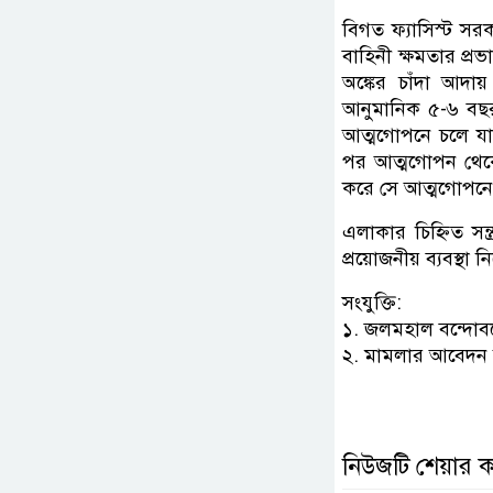
বিগত ফ্যাসিস্ট সর
বাহিনী ক্ষমতার প্র
অঙ্কের চাঁদা আদা
আনুমানিক ৫-৬ বছ
আত্মগোপনে চলে য
পর আত্মগোপন থেকে ব
করে সে আত্মগোপনে
এলাকার চিহ্নিত সন্
প্রয়োজনীয় ব্যবস্থ
সংযুক্তি:
১. জলমহাল বন্দোবস
২. মামলার আবেদন
নিউজটি শেয়ার 