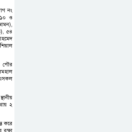
কার্যক্রম—সিলেট শিক্ষা বোর্ডে একের
াগ নং
পর এক অভিযোগ, তদন্তের দাবি !
১১০ ও
(আমন),
সিলেটে
ত), ৫৪
চিকিৎসকের
আহমেদ
কিশোর ছেলের
িশিয়াল
ঝুলন্ত মরদেহ উদ্ধার
জ পৌর
শতাব্দী রায়ের
জলমহাল
বাড়িতে বিদ্রোহীদের
 এসকল
বৈঠক, পশ্চিমবঙ্গে
তৃনমূলে ভাঙনের ইঙ্গিত !
থানীয়
্রায় ২
বিএনপি নেতার
ওপর হামলার
্ত করে
ঘটনায় সিলেট
 রক্ষা