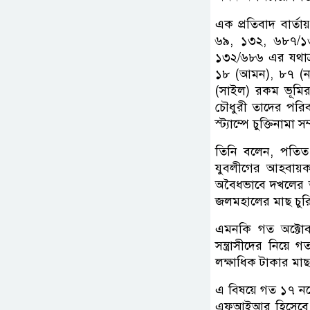
এক প্রতিবাদ বার
৬৯, ১৩২, ৬৮৭/১
১৩২/৬৮৬ এর যথাক্
১৮ (আমন), ৮৭ (নদ
(সাইল) রকম ভূমি
চৌধুরী তাদের পরি
স্ট্যাম্পে চুক্তিনা
তিনি বলেন, পতিত
যুবলীগের আহবায়ক শ
অবৈধভাবে দখলের অ
জলমহালের মাছ চু
এমনকি গত অক্টোব
সন্ত্রাসীদের নিয়ে
লক্ষাধিক টাকার মাছ
এ বিষয়ে গত ১৭ নভে
এফআইআর হিসেবে রে