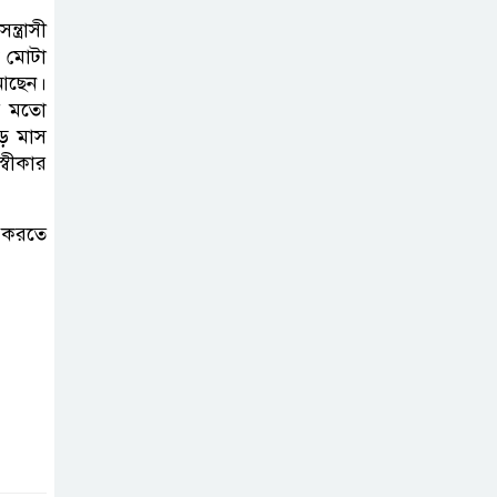
সাফল্যের আড়ালে
ত্রাসী
উঠে এলো অবহেলার গল্প !
ে মোটা
 আছেন।
র মতো
ড় মাস
্বীকার
ধ করতে