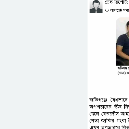
ডেস্ক রিপোর্ট:
আপডেট সময় :
জকিগঞ্জে বৈধভাব
অপপ্রচারের তীব্র 
ছেলে ফেরদৌস আহম
নেতা জাকির গংরা 
এখন অপপ্রচারে লিপ