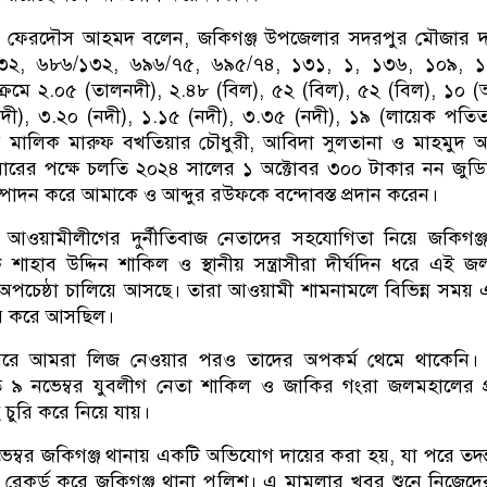
্তায় ফেরদৌস আহমদ বলেন, জকিগঞ্জ উপজেলার সদরপুর মৌজার দ
৩২, ৬৮৬/১৩২, ৬৯৬/৭৫, ৬৯৫/৭৪, ১৩১, ১, ১৩৬, ১০৯, 
রমে ২.০৫ (তালনদী), ২.৪৮ (বিল), ৫২ (বিল), ৫২ (বিল), ১০ 
ী), ৩.২০ (নদী), ১.১৫ (নদী), ৩.৩৫ (নদী), ১৯ (লায়েক পতি
র মালিক মারুফ বখতিয়ার চৌধুরী, আবিদা সুলতানা ও মাহমুদ 
বারের পক্ষে চলতি ২০২৪ সালের ১ অক্টোবর ৩০০ টাকার নন জুড
মা সম্পাদন করে আমাকে ও আব্দুর রউফকে বন্দোবস্ত প্রদান করেন।
 আওয়ামীলীগের দুর্নীতিবাজ নেতাদের সহযোগিতা নিয়ে জকিগঞ্
াহাব উদ্দিন শাকিল ও স্থানীয় সন্ত্রাসীরা দীর্ঘদিন ধরে এই 
পচেষ্ঠা চালিয়ে আসছে। তারা আওয়ামী শামনামলে বিভিন্ন সময়
রি করে আসছিল।
রে আমরা লিজ নেওয়ার পরও তাদের অপকর্ম থেমে থাকেনি। স্
 গত ৯ নভেম্বর যুবলীগ নেতা শাকিল ও জাকির গংরা জলমহালের প
 চুরি করে নিয়ে যায়।
ম্বর জকিগঞ্জ থানায় একটি অভিযোগ দায়ের করা হয়, যা পরে তদন
কর্ড করে জকিগঞ্জ থানা পুলিশ। এ মামলার খবর শুনে নিজেদের