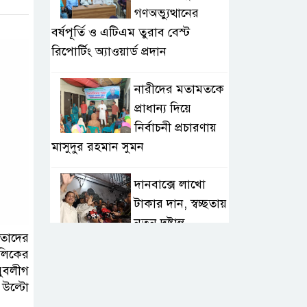
গণঅভ্যুত্থানের
বর্ষপূর্তি ও এটিএম তুরাব বেস্ট
রিপোর্টিং অ্যাওয়ার্ড প্রদান
নারীদের মতামতকে
প্রাধান্য দিয়ে
নির্বাচনী প্রচারণায়
মাসুদুর রহমান সুমন
দানবাক্সে লাখো
টাকার দান, স্বচ্ছতায়
নতুন দৃষ্টান্ত
তাদের
ালিকের
২০ কোটি টাকার
ুবলীগ
টেন্ডার থেকে
 উল্টো
গোপনীয় পরীক্ষা