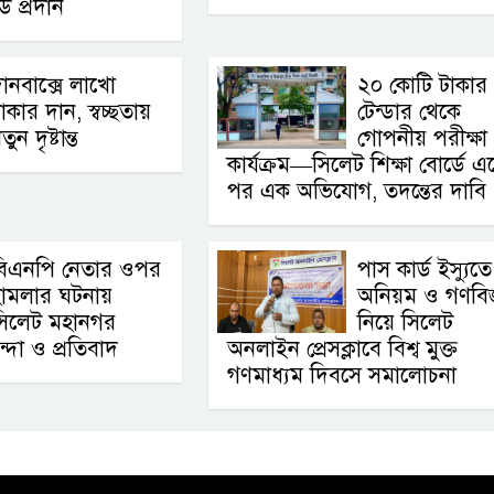
্ড প্রদান
ানবাক্সে লাখো
২০ কোটি টাকার
াকার দান, স্বচ্ছতায়
টেন্ডার থেকে
তুন দৃষ্টান্ত
গোপনীয় পরীক্ষা
কার্যক্রম—সিলেট শিক্ষা বোর্ডে 
পর এক অভিযোগ, তদন্তের দাবি 
বিএনপি নেতার ওপর
পাস কার্ড ইস্যুতে
হামলার ঘটনায়
অনিয়ম ও গণবিজ্ঞ
সিলেট মহানগর
নিয়ে সিলেট
ন্দা ও প্রতিবাদ
অনলাইন প্রেসক্লাবে বিশ্ব মুক্ত
গণমাধ্যম দিবসে সমালোচনা