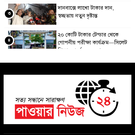
দানবাক্সে লাখো টাকার দান,
৩
স্বচ্ছতায় নতুন দৃষ্টান্ত
২০ কোটি টাকার টেন্ডার থেকে
৪
গোপনীয় পরীক্ষা কার্যক্রম—সিলেট
শিক্ষা বোর্ডে একের পর এক
অভিযোগ, তদন্তের দাবি !
সিলেটে চিকিৎসকের কিশোর
৫
ছেলের ঝুলন্ত মরদেহ উদ্ধার
শতাব্দী রায়ের বাড়িতে বিদ্রোহীদের
৬
বৈঠক, পশ্চিমবঙ্গে তৃনমূলে ভাঙনের
ইঙ্গিত !
বিএনপি নেতার ওপর হামলার