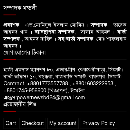
৭
ঘটনায় সিলেট মহানগর বিএনপির
সম্পাদক মন্ডলী
তীব্র নিন্দা ও প্রতিবাদ
আবু তালহা চৌধুরী দ্বিতীয় বারের
প্রকাশক
, এড.মোমিনুল ইসলাম মোমিন ।
সম্পাদক
, তারেক
৮
আহমদ খান ।
ব্যাবস্থাপনা সম্পাদক
, সালাম আহমদ ।
বার্তা
মত টাওয়ার হ‍্যামলেটস কাউন্সিলের
সম্পাদক
, আহমদ নাহিদ ।
সহ-বার্তা সম্পাদক
, মোঃ শাহজাহান
কাউন্সিলার নির্বাচিত
আহমদ ।
যোগাযোগের ঠিকানা
পাস কার্ড ইস্যুতে অনিয়ম ও
৯
গণবিজ্ঞপ্তি নিয়ে সিলেট অনলাইন
প্রেসক্লাবে বিশ্ব মুক্ত গণমাধ্যম
হাজী এমদাদ ম্যানশন ৮০, এভারগ্রীন, ঝেরঝেরীপাড়া, সিলেট।
বার্তা অফিসঃ ১০, বসুন্ধরা, রাজবাড়ি পয়েন্ট, রায়নগর, সিলেট।
দিবসে সমালোচনা
Contract: +8801773557788 , +8801603222953 ,
+8801745-956600 (বিজ্ঞাপন), ইমেইল
সিলেটে ব্যাডমিন্টন তারকাদের
১০
এড্রেস:powernewsbd24@gmail.com
সংবর্ধনা, সাফল্যের আড়ালে উঠে
প্রয়োজনীয় লিঙ্ক
এলো অবহেলার গল্প !
Cart
Checkout
My account
Privacy Policy