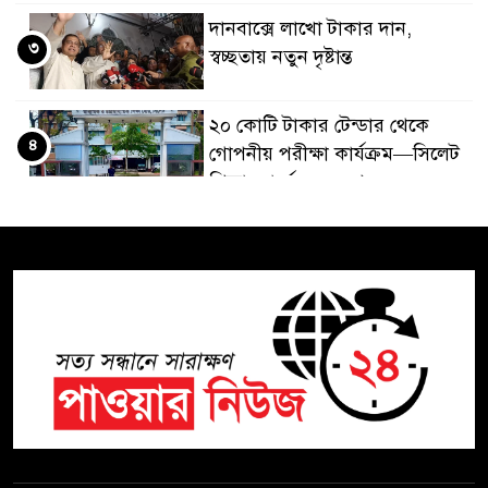
দানবাক্সে লাখো টাকার দান,
৩
স্বচ্ছতায় নতুন দৃষ্টান্ত
২০ কোটি টাকার টেন্ডার থেকে
৪
গোপনীয় পরীক্ষা কার্যক্রম—সিলেট
শিক্ষা বোর্ডে একের পর এক
অভিযোগ, তদন্তের দাবি !
সিলেটে চিকিৎসকের কিশোর
৫
ছেলের ঝুলন্ত মরদেহ উদ্ধার
শতাব্দী রায়ের বাড়িতে বিদ্রোহীদের
৬
বৈঠক, পশ্চিমবঙ্গে তৃনমূলে ভাঙনের
ইঙ্গিত !
বিএনপি নেতার ওপর হামলার