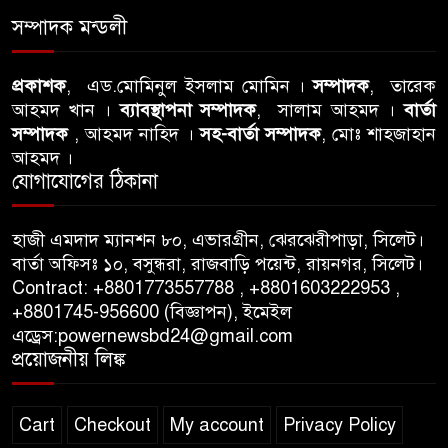
৭
ঘটনায় সিলেট মহানগর বিএনপির
সম্পাদক মন্ডলী
তীব্র নিন্দা ও প্রতিবাদ
আবু তালহা চৌধুরী দ্বিতীয় বারের
প্রকাশক
, এড.মোমিনুল ইসলাম মোমিন ।
সম্পাদক
, তারেক
৮
আহমদ খান ।
ব্যাবস্থাপনা সম্পাদক
, সালাম আহমদ ।
বার্তা
মত টাওয়ার হ‍্যামলেটস কাউন্সিলের
সম্পাদক
, আহমদ নাহিদ ।
সহ-বার্তা সম্পাদক
, মোঃ শাহজাহান
কাউন্সিলার নির্বাচিত
আহমদ ।
যোগাযোগের ঠিকানা
পাস কার্ড ইস্যুতে অনিয়ম ও
৯
গণবিজ্ঞপ্তি নিয়ে সিলেট অনলাইন
প্রেসক্লাবে বিশ্ব মুক্ত গণমাধ্যম
হাজী এমদাদ ম্যানশন ৮০, এভারগ্রীন, ঝেরঝেরীপাড়া, সিলেট।
বার্তা অফিসঃ ১০, বসুন্ধরা, রাজবাড়ি পয়েন্ট, রায়নগর, সিলেট।
দিবসে সমালোচনা
Contract: +8801773557788 , +8801603222953 ,
+8801745-956600 (বিজ্ঞাপন), ইমেইল
সিলেটে ব্যাডমিন্টন তারকাদের
১০
এড্রেস:powernewsbd24@gmail.com
সংবর্ধনা, সাফল্যের আড়ালে উঠে
প্রয়োজনীয় লিঙ্ক
এলো অবহেলার গল্প !
Cart
Checkout
My account
Privacy Policy