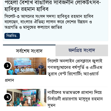
পহেলা বৈশাখ বাঙালির সার্বজনীন লোকউৎসব-
হাবিবুর রহমান হাবিব
সিলেট-৩ আসনের সংসদ সদস্য হাবিবুর রহমান হাবিব
বলেছেন, বাংলার ঐতিহ্য লালন করে দেশের উন্নয়ন ও
অগ্রগতি ও মানুষের কল্যাণে জাতির
বিস্তারিত..
জনপ্রিয় সংবাদ
সর্বশেষ সংবাদ
সিলেট অনলাইন প্রেসক্লাবে জুলাই
১
গণঅভ্যুত্থানের বর্ষপূর্তি ও এটিএম
তুরাব বেস্ট রিপোর্টিং অ্যাওয়ার্ড
প্রদান
নারীদের মতামতকে প্রাধান্য দিয়ে
২
নির্বাচনী প্রচারণায় মাসুদুর রহমান
সুমন