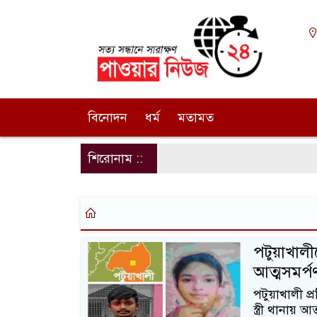
বিনোদন
ধর্ম
মতামত
শিরোনাম ::
পটুয়াখালীত
আত্মসমর্প
পটুয়াখালী প্
স্ত্রী থানায়