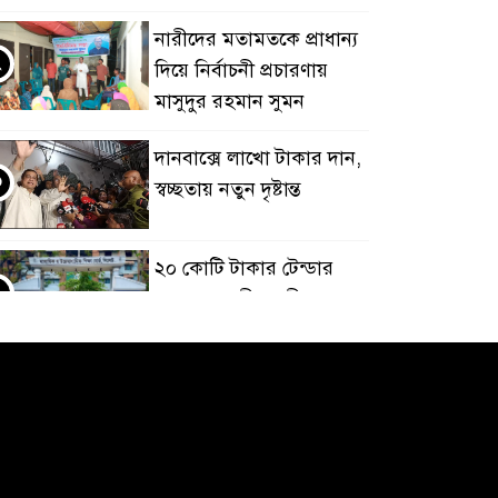
নারীদের মতামতকে প্রাধান্য
২
দিয়ে নির্বাচনী প্রচারণায়
মাসুদুর রহমান সুমন
দানবাক্সে লাখো টাকার দান,
৩
স্বচ্ছতায় নতুন দৃষ্টান্ত
২০ কোটি টাকার টেন্ডার
৪
থেকে গোপনীয় পরীক্ষা
কার্যক্রম—সিলেট শিক্ষা
োর্ডে একের পর এক অভিযোগ, তদন্তের দাবি !
সিলেটে চিকিৎসকের
৫
কিশোর ছেলের ঝুলন্ত
মরদেহ উদ্ধার