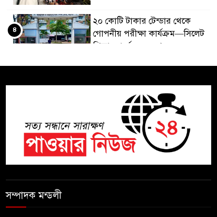
২০ কোটি টাকার টেন্ডার থেকে
৪
গোপনীয় পরীক্ষা কার্যক্রম—সিলেট
শিক্ষা বোর্ডে একের পর এক
অভিযোগ, তদন্তের দাবি !
সিলেটে চিকিৎসকের কিশোর
৫
ছেলের ঝুলন্ত মরদেহ উদ্ধার
শতাব্দী রায়ের বাড়িতে বিদ্রোহীদের
৬
বৈঠক, পশ্চিমবঙ্গে তৃনমূলে ভাঙনের
ইঙ্গিত !
বিএনপি নেতার ওপর হামলার
৭
ঘটনায় সিলেট মহানগর বিএনপির
সম্পাদক মন্ডলী
তীব্র নিন্দা ও প্রতিবাদ