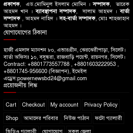
আবু তালহা চৌধুরী দ্বিতীয় বারের
প্রকাশক
, এড.মোমিনুল ইসলাম মোমিন ।
সম্পাদক
, তারেক
৮
আহমদ খান ।
ব্যাবস্থাপনা সম্পাদক
, সালাম আহমদ ।
বার্তা
মত টাওয়ার হ‍্যামলেটস কাউন্সিলের
সম্পাদক
, আহমদ নাহিদ ।
সহ-বার্তা সম্পাদক
, মোঃ শাহজাহান
কাউন্সিলার নির্বাচিত
আহমদ ।
যোগাযোগের ঠিকানা
পাস কার্ড ইস্যুতে অনিয়ম ও
৯
গণবিজ্ঞপ্তি নিয়ে সিলেট অনলাইন
প্রেসক্লাবে বিশ্ব মুক্ত গণমাধ্যম
হাজী এমদাদ ম্যানশন ৮০, এভারগ্রীন, ঝেরঝেরীপাড়া, সিলেট।
বার্তা অফিসঃ ১০, বসুন্ধরা, রাজবাড়ি পয়েন্ট, রায়নগর, সিলেট।
দিবসে সমালোচনা
Contract: +8801773557788 , +8801603222953 ,
+8801745-956600 (বিজ্ঞাপন), ইমেইল
সিলেটে ব্যাডমিন্টন তারকাদের
১০
এড্রেস:powernewsbd24@gmail.com
সংবর্ধনা, সাফল্যের আড়ালে উঠে
প্রয়োজনীয় লিঙ্ক
এলো অবহেলার গল্প !
Cart
Checkout
My account
Privacy Policy
Shop
আমাদের পরিবার
নিউজ পাঠান
ফটো গ্যালারী
ভিডিও গ্যালারী
যোগাযোগ
সকল জেলা