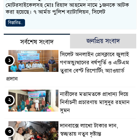
মোটরসাইকেলসহ মোঃ রিয়াদ আহমেদ নামে ১জনকে আটক
করা হয়েছে। ৭ আর্মড পুলিশ ব্যাটালিয়ন, সিলেট
বিস্তারিত..
জনপ্রিয় সংবাদ
সর্বশেষ সংবাদ
সিলেট অনলাইন প্রেসক্লাবে জুলাই
১
গণঅভ্যুত্থানের বর্ষপূর্তি ও এটিএম
তুরাব বেস্ট রিপোর্টিং অ্যাওয়ার্ড
প্রদান
নারীদের মতামতকে প্রাধান্য দিয়ে
২
নির্বাচনী প্রচারণায় মাসুদুর রহমান
সুমন
দানবাক্সে লাখো টাকার দান,
৩
স্বচ্ছতায় নতুন দৃষ্টান্ত