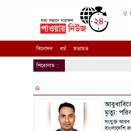
বিনোদন
ধর্ম
মতামত
শিরোনাম ::
আবুধাবিতে
মৃত্যু: প
সংযুক্ত আরব 
বাংলাদেশি র