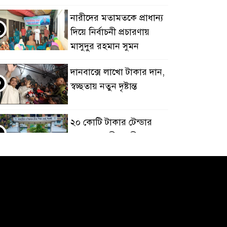
নারীদের মতামতকে প্রাধান্য
২
দিয়ে নির্বাচনী প্রচারণায়
মাসুদুর রহমান সুমন
দানবাক্সে লাখো টাকার দান,
৩
স্বচ্ছতায় নতুন দৃষ্টান্ত
২০ কোটি টাকার টেন্ডার
৪
থেকে গোপনীয় পরীক্ষা
কার্যক্রম—সিলেট শিক্ষা
োর্ডে একের পর এক অভিযোগ, তদন্তের দাবি !
সিলেটে চিকিৎসকের
৫
কিশোর ছেলের ঝুলন্ত
মরদেহ উদ্ধার