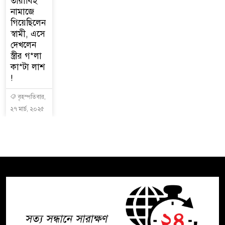
তারাবিহ
নামাজে
গিয়েছিলেন
স্বামী, এসে
দেখলেন
স্ত্রীর গ*লা
কা*টা লাশ
!
বৃহস্পতিবার,
২৭ মার্চ, ২০২৫