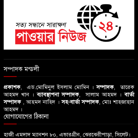
৫
ছেলের ঝুলন্ত মরদেহ উদ্ধার
শতাব্দী রায়ের বাড়িতে বিদ্রোহীদের
৬
বৈঠক, পশ্চিমবঙ্গে তৃনমূলে ভাঙনের
ইঙ্গিত !
বিএনপি নেতার ওপর হামলার
৭
ঘটনায় সিলেট মহানগর বিএনপির
সম্পাদক মন্ডলী
তীব্র নিন্দা ও প্রতিবাদ
আবু তালহা চৌধুরী দ্বিতীয় বারের
প্রকাশক
, এড.মোমিনুল ইসলাম মোমিন ।
সম্পাদক
, তারেক
৮
আহমদ খান ।
ব্যাবস্থাপনা সম্পাদক
, সালাম আহমদ ।
বার্তা
মত টাওয়ার হ‍্যামলেটস কাউন্সিলের
সম্পাদক
, আহমদ নাহিদ ।
সহ-বার্তা সম্পাদক
, মোঃ শাহজাহান
কাউন্সিলার নির্বাচিত
আহমদ ।
যোগাযোগের ঠিকানা
পাস কার্ড ইস্যুতে অনিয়ম ও
৯
গণবিজ্ঞপ্তি নিয়ে সিলেট অনলাইন
প্রেসক্লাবে বিশ্ব মুক্ত গণমাধ্যম
হাজী এমদাদ ম্যানশন ৮০, এভারগ্রীন, ঝেরঝেরীপাড়া, সিলেট।