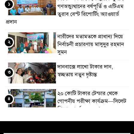
১
গণঅভ্যুত্থানের বর্ষপূর্তি ও এটিএম
তুরাব বেস্ট রিপোর্টিং অ্যাওয়ার্ড
প্রদান
নারীদের মতামতকে প্রাধান্য দিয়ে
২
নির্বাচনী প্রচারণায় মাসুদুর রহমান
সুমন
দানবাক্সে লাখো টাকার দান,
৩
স্বচ্ছতায় নতুন দৃষ্টান্ত
২০ কোটি টাকার টেন্ডার থেকে
৪
গোপনীয় পরীক্ষা কার্যক্রম—সিলেট
শিক্ষা বোর্ডে একের পর এক
অভিযোগ, তদন্তের দাবি !
সিলেটে চিকিৎসকের কিশোর