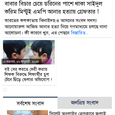
বাবার বিচার চেয়ে ডরিনের পাশে থাকা সাইদুল
করিম মিন্টুই এমপি আনার হত্যায় গ্রেফতার !
ভারতের কলকাতায় ঝিনাইদহ-৪ আসনের সংসদ সদস্য
আনোয়ারুল আজিম আনার হত্যা নিয়ে গণমাধ্যমে চলছে নানা
আলোচনা। কী কারণে খুন, এর পেছনে
বিস্তারিত..
শুক্রবার, ২৬ জানুয়ারী, ২০২৪
বই বের করতে দেরী করায়
শিক্ষক বিরুদ্ধে শিক্ষার্থীর চুল
টেনে ছিঁড়ে ফেলার অভিযোগ !
জনপ্রিয় সংবাদ
সর্বশেষ সংবাদ
সিলেট অনলাইন প্রেসক্লাবে জুলাই