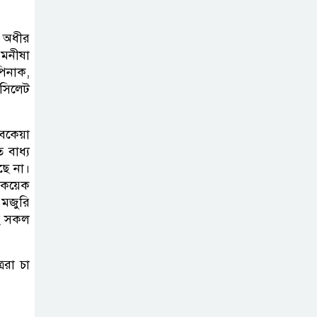
কার্যক্রম—সিলেট শিক্ষা বোর্ডে একের
পর এক অভিযোগ, তদন্তের দাবি !
ক অধীর
 মনীষা
সিলেটে
পিনাক,
 সিলেট
চিকিৎসকের
কিশোর ছেলের
ঝুলন্ত মরদেহ উদ্ধার
 বকেয়া
 বাধ্য
ছে না।
শতাব্দী রায়ের
য কয়েক
বাড়িতে বিদ্রোহীদের
 মজুরি
বৈঠক, পশ্চিমবঙ্গে
সহ সকল
তৃনমূলে ভাঙনের ইঙ্গিত !
ররা চা
বিএনপি নেতার
ওপর হামলার
ঘটনায় সিলেট