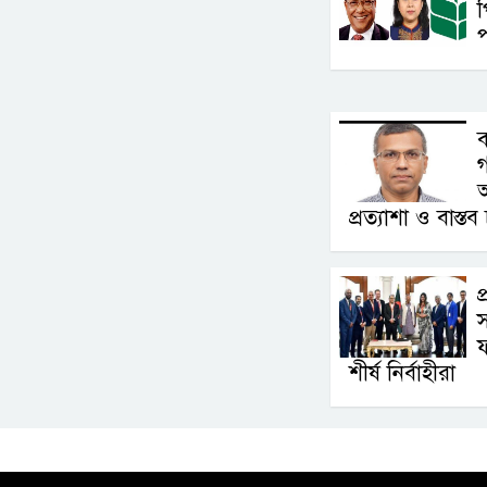
প
প
ব
গ
অ
প্রত্যাশা ও বাস্তব 
প
স
শীর্ষ নির্বাহীরা