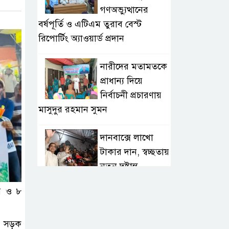
গণঅভ্যুত্থানের
বর্ষপূর্তি ও এটিএম তুরাব বেস্ট
রিপোর্টিং অ্যাওয়ার্ড প্রদান
নারীদের মতামতকে
প্রাধান্য দিয়ে
নির্বাচনী প্রচারণায়
মাসুদুর রহমান সুমন
দানবাক্সে লাখো
টাকার দান, স্বচ্ছতায়
নতুন দৃষ্টান্ত
রি ও ৮
২০ কোটি টাকার
টেন্ডার থেকে
গোপনীয় পরীক্ষা
ান সড়ক