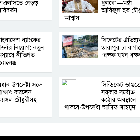
িএলসিতে নেতৃত্ব
খুলবে’—মন্ত্রী
রিবর্তন
আরিফুল হক চৌধ
আশ্বাস
াংলাদেশ ব্যাংকের
সিলেটের ঐতিহ্য
ভর্নর নিয়োগ: নতুন
তারাপুর চা বাগা
ধ্যায়ে নীতিগত
‘রক্ষক যখন বক্ষ
চ্যালেঞ্জ
্রধান উপদেষ্টা সঙ্গে
সিন্ডিকেট ভাঙত
াক্ষাৎ করলেন
সরকার সর্বোচ্চ
ফয়সল চৌধুরীসহ
কঠোর অবস্থানে
থাকবে-উপদেষ্টা আসিফ মাহমুদ