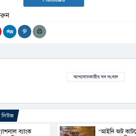
করুন
আপলোডকারীর সব সংবাদ
ো নিউজ
্যাশনাল ব্যাংক
‘আইনি জট কাট