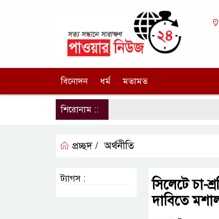
বিনোদন
ধর্ম
মতামত
শিরোনাম ::
প্রচ্ছদ /
অর্থনীতি
ট্যাগস :
সিলেটে চা-শ
দাবিতে মশা