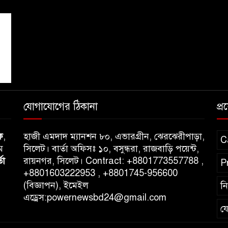
যোগাযোগের ঠিকানা
প্
ক
,
হাজী এমদাদ ম্যানশন ৮০, এভারগ্রীন, ঝেরঝেরীপাড়া,
C
ম
সিলেট। বার্তা অফিসঃ ১০, বসুন্ধরা, রাজবাড়ি পয়েন্ট,
তা
রায়নগর, সিলেট। Contract: +8801773557788 ,
P
+8801603222953 , +8801745-956600
(বিজ্ঞাপন), ইমেইল
ন
এড্রেস:powernewsbd24@gmail.com
য