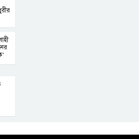
সাফল্যের আড়ালে
ুরীর
উঠে এলো অবহেলার গল্প !
বাহী
নের
ক’
ে