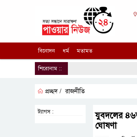
বিনোদন
ধর্ম
মতামত
শিরোনাম ::
প্রচ্ছদ /
রাজনীতি
ট্যাগস :
যুবদলের ৪৬তম
ঘোষণা