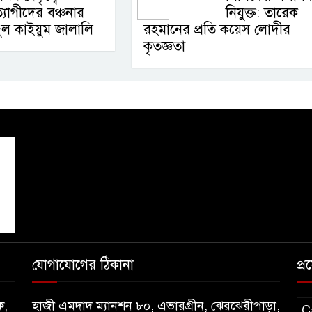
্যাগীদের বঞ্চনার
নিযুক্ত: তারেক
ল কাইয়ুম জালালি
রহমানের প্রতি কয়েস লোদীর
কৃতজ্ঞতা
যোগাযোগের ঠিকানা
প্
ক
,
হাজী এমদাদ ম্যানশন ৮০, এভারগ্রীন, ঝেরঝেরীপাড়া,
C