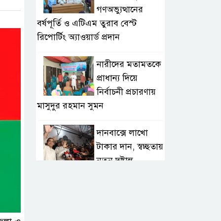
গণঅভ্যুত্থানের
বর্ষপূর্তি ও এটিএম তুরাব বেস্ট
রিপোর্টিং অ্যাওয়ার্ড প্রদান
নারীদের মতামতকে
প্রাধান্য দিয়ে
নির্বাচনী প্রচারণায়
মাসুদুর রহমান সুমন
দানবাক্সে লাখো
টাকার দান, স্বচ্ছতায়
নতুন দৃষ্টান্ত
২০ কোটি টাকার
টেন্ডার থেকে
গোপনীয় পরীক্ষা