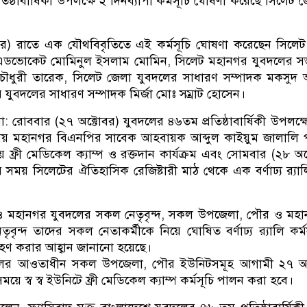
িষ্ঠাবার্ষিকী উপলক্ষে ২ দিনব্যাপী কর্মসূচি ঘোষণা করেছে সিলেট 
টোবর) রাতে এক যৌথবিবৃতিতে এই কর্মসূচি ঘোষণা করেছেন সিলে
এডভোকেট মোমিনুল ইসলাম মোমিন, সিলেট মহানগর যুবদলের স
চৌধুরী তারেক, সিলেট জেলা যুবদলের সাধারণ সম্পাদক মকসুদ
যুবদলের সাধারণ সম্পাদক মির্জা মোঃ সম্রাট হোসেন।
: রোববার (২৭ অক্টোবর) যুবদলের ৪৬তম প্রতিষ্ঠাবার্ষিকী উপলক্ষে
ময় মহানগর বিএনপির সাবেক আহবায়ক আব্দুল কাইয়ুম জালালি 
লয়ে ফ্রী মেডিকেল ক্যাম্প ও রক্তদান কার্যক্রম এবং সোমবার (২৮ অক
 সময় সিলেটের ঐতিহাসিক রেজিষ্টারী মাঠ থেকে এক বর্ণাঢ্য র‌্যা
ও মহানগর যুবদলের সকল নেতৃবৃন্দ, সকল উপজেলা, পৌর ও মহা
ৃবৃন্দ তাদের সকল নেতাকর্মীকে নিয়ে ঘোষিত বর্ণাঢ্য র‌্যালি কর্ম
গ্রহণ করার আহ্বান জানানো হয়েছে।
লের আওতাধীন সকল উপজেলা, পৌর ইউনিটসমূহ আগামী ২৭ অক
ে স্ব স্ব ইউনিটে ফ্রী মেডিকেল ক্যাম্প কর্মসূচি পালন করা হবে।