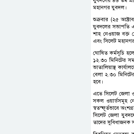
যুবদলের ৪৬ তম প্রত
মহানগর যুবদল।
শুক্রবার (২৫ অক্
যুবদলের সভাপতি 
শাহ নেওয়াজ বক্ত 
এবং সিলেট মহানগর 
ঘোষিত কর্মসূচি হলো
১২.৩০ মিনিটের স
ভাতালিয়াস্থ কার্যা
বেলা ২.৩০ মিনিটের
হবে।
এতে সিলেট জেলা 
সকল ওয়ার্ডসমূহ নেত
স্বতস্ফূর্তভাবে অংশ
সিলেট জেলা যুবদ
তাদের সুবিধাজনক সময়