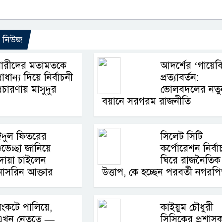
ো নিউজ
নারীদের মতামতকে
আদর্শের ‘গায়েব
্রাধান্য দিয়ে নির্বাচনী
প্রত্যাবর্তন:
্রচারণায় মাসুদুর
ভোলবদলের নতু
বয়ানে সরগরম রাজনীতি
ঈদুল ফিতরের
সিলেট সিটি
ুভেচ্ছা জানিয়ে
কর্পোরেশন নির্বা
দোয়া চাইলেন
ঘিরে রাজনৈতিক
ী নাসরিন আক্তার
উত্তাপ, কে হচ্ছেন পরবর্তী নগরপ
ংকটে পালিয়ে,
কাইয়ুম চৌধুরী
খন নেতৃত্বে —
সিসিকের প্রশাস