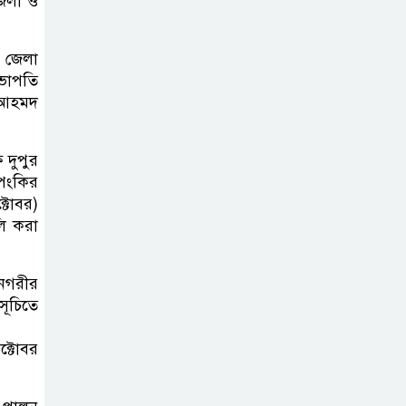
জেলা ও
কার্যক্রম—সিলেট শিক্ষা বোর্ডে একের
পর এক অভিযোগ, তদন্তের দাবি !
ট জেলা
ভাপতি
সিলেটে
 আহমদ
চিকিৎসকের
কিশোর ছেলের
 দুপুর
ঝুলন্ত মরদেহ উদ্ধার
পংকির
্টোবর)
শতাব্দী রায়ের
লি করা
বাড়িতে বিদ্রোহীদের
বৈঠক, পশ্চিমবঙ্গে
নগরীর
তৃনমূলে ভাঙনের ইঙ্গিত !
সূচিতে
বিএনপি নেতার
্টোবর
ওপর হামলার
ঘটনায় সিলেট