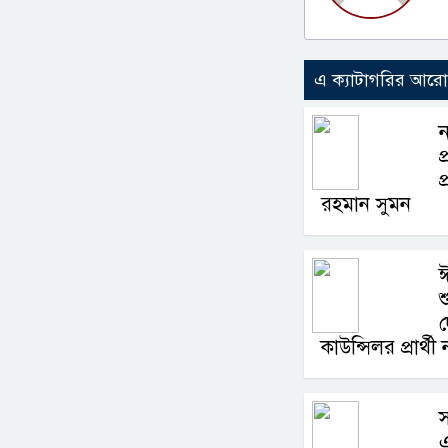
এ ক্যাটাগরির আর
প
প
রহমান সুমন
শ
কাউন্সিলর প্রার্থ
স
এ